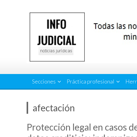
Saltar
al
contenido
Secciones
Práctica profesional
Herr
afectación
Protección legal en casos d