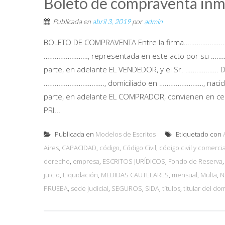
Boleto de compraventa inm
Publicada en
abril 3, 2019
por
admin
BOLETO DE COMPRAVENTA Entre la firma………………………
……………………, representada en este acto por su …………
parte, en adelante EL VENDEDOR, y el Sr. ……………
……………………………, domiciliado en ……………………, nacido
parte, en adelante EL COMPRADOR, convienen en celeb
PRI...
Publicada en
Modelos de Escritos
Etiquetado con
Aires
,
CAPACIDAD
,
código
,
Código Civil
,
código civil y comercia
derecho
,
empresa
,
ESCRITOS JURÍDICOS
,
Fondo de Reserva
juicio
,
Liquidación
,
MEDIDAS CAUTELARES
,
mensual
,
Multa
,
N
PRUEBA
,
sede judicial
,
SEGUROS
,
SIDA
,
títulos
,
titular del do