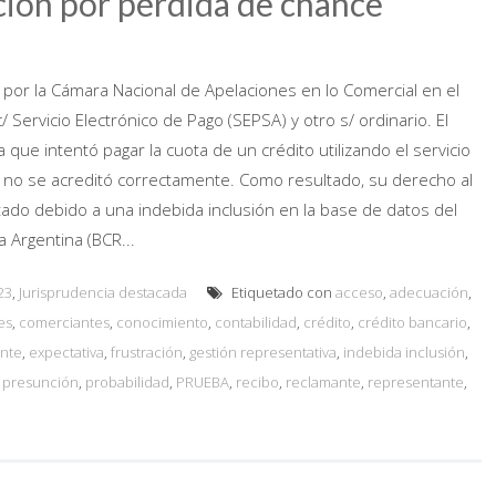
ción por pérdida de chance
o por la Cámara Nacional de Apelaciones en lo Comercial en el
/ Servicio Electrónico de Pago (SEPSA) y otro s/ ordinario. El
 que intentó pagar la cuota de un crédito utilizando el servicio
o no se acreditó correctamente. Como resultado, su derecho al
ctado debido a una indebida inclusión en la base de datos del
a Argentina (BCR...
23
,
Jurisprudencia destacada
Etiquetado con
acceso
,
adecuación
,
es
,
comerciantes
,
conocimiento
,
contabilidad
,
crédito
,
crédito bancario
,
ente
,
expectativa
,
frustración
,
gestión representativa
,
indebida inclusión
,
,
presunción
,
probabilidad
,
PRUEBA
,
recibo
,
reclamante
,
representante
,