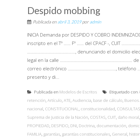
Despido mobbing
Publicada en
abril 3, 2019
por
admin
INICIA Demanda por DESPIDO Y COBRO INDEMNIZA
inscripto en el Tº …… Fº …… del CPACF -, CUIT ………
……………………………………, denunciando el domicilio electr
legal en la calle ……………………………………………………… de la c
correo electrónico ……………………………………, teléfono 
presento y di...
Publicada en
Modelos de Escritos
Etiquetado con
retención
,
Artículo
,
ATE
,
Audiencia
,
base de cálculo
,
Buenos 
nacional
,
CONSTITUCIONAL
,
constitucionalidad
,
CONSULTA
Suprema de Justicia de la Nación
,
COSTAS
,
CUIT
,
daño moral
PROPIEDAD
,
DESPIDO
,
DNI
,
Doctrina
,
documentación
,
domici
FAMILIA
,
garantías
,
garantías constitucionales
,
General
,
histor