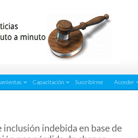
amientas
Capacitación
Suscribirme
Acceder
e inclusión indebida en base de