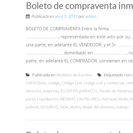
Boleto de compraventa inm
Publicada en
abril 3, 2019
por
admin
BOLETO DE COMPRAVENTA Entre la firma………………………
…………………………, representada en este acto por su …
una parte, en adelante EL VENDEDOR, y el Sr. ………
……………………………, domiciliado en …………………………, naci
parte, en adelante EL COMPRADOR, convienen en celeb
Publicada en
Modelos de Escritos
Etiquetado con
CAPACIDAD
,
código
,
Código Civil
,
código civil y comercial
,
cert
derecho
,
empresa
,
ESCRITOS JURÍDICOS
,
Fondo de Reserva
juicio
,
Liquidación
,
MEDIDAS CAUTELARES
,
mensual
,
Multa
,
N
judicial
,
SEGUROS
,
SIDA
,
títulos
,
titular del dominio
,
trabajo