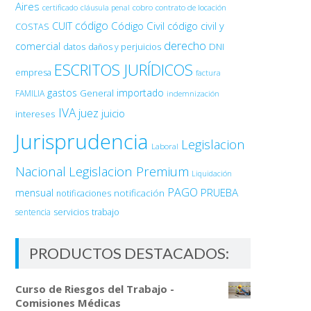
Aires
certificado
cobro
contrato de locación
cláusula penal
código
Código Civil
código civil y
CUIT
COSTAS
derecho
comercial
DNI
datos
daños y perjuicios
ESCRITOS JURÍDICOS
empresa
factura
gastos
importado
General
FAMILIA
indemnización
IVA
juez
juicio
intereses
Jurisprudencia
Legislacion
Laboral
Nacional
Legislacion Premium
Liquidación
PAGO
PRUEBA
mensual
notificación
notificaciones
sentencia
servicios
trabajo
PRODUCTOS DESTACADOS:
Curso de Riesgos del Trabajo -
Comisiones Médicas