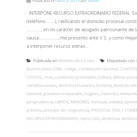
Publicada en
abril 3, 2019
por
admin
INTERPONE RECURSO EXTRAORDINARIO FEDERAL Excmo. Trib
(teléfono …….), ratificando el domicilio procesal consti
…………., en mi carácter de abogado patrocinante de la qu
causa…………….., me presento ante V.S. y como mejor 
a interponer recurso extrao...
Publicada en
Modelos de Escritos
Etiquetado con
Buenos Aires
,
CABA
,
código
,
Constitución nacional
,
CONSTIT
COSTAS
,
crisis
,
cuestiones procesales
,
Cultura
,
debido proc
constitucionales
,
derechos humanos
,
Doctrina
,
domicilio el
General
,
gravamen irreparable
,
hogares
,
intereses
,
interpre
Jurisprudencia
,
LIBROS
,
MENORES
,
mensual
,
nulidad
,
opinio
premios
,
principio de congruencia
,
PROCESAL CIVIL Y COME
RECURSO EXTRAORDINARIO
,
repro
,
SAS
,
sentencia
,
sentenci