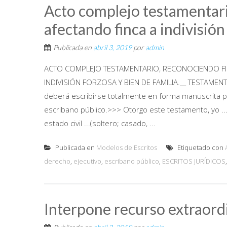
Acto complejo testamentari
afectando finca a indivisió
Publicada en
abril 3, 2019
por
admin
ACTO COMPLEJO TESTAMENTARIO, RECONOCIENDO FIL
INDIVISIÓN FORZOSA Y BIEN DE FAMILIA.__ TESTAMENTO
deberá escribirse totalmente en forma manuscrita po
escribano público.>>> Otorgo este testamento, yo ..., nac
estado civil ...(soltero; casado, ...
Publicada en
Modelos de Escritos
Etiquetado con
derecho
,
ejecutivo
,
escribano público
,
ESCRITOS JURÍDICOS
Interpone recurso extraordi