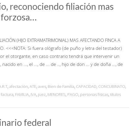
o, reconociendo filiación mas
n forzosa…
IACIÓN (HIJO EXTRAMATRIMONIAL) MAS AFECTANDO FINCA A
. <<<NOTA: Si fuera ológrafo (de puño y letra del testador)
r el otorgante, en caso contrario tendrá que intervenir un
ido en ..., el ..., de ... de .., hijo de don ... y de doña ..., de
A.R.T
,
afectación
,
ATE
,
aves
,
Bien de Familia
,
CAPACIDAD
,
CONCUBINATO
,
,
factura
,
FAMILIA
,
IVA
,
juez
,
MENORES
,
PAGO
,
personas físicas
,
títulos
nario federal