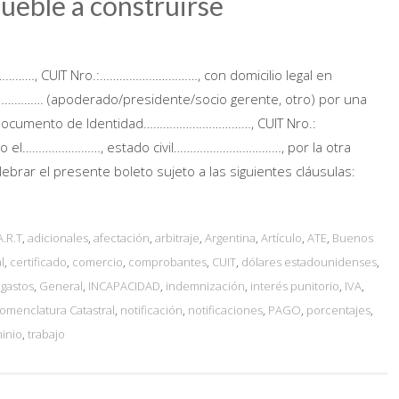
ueble a construirse
……, CUIT Nro.:…………………………, con domicilio legal en
……… (apoderado/presidente/socio gerente, otro) por una
… Documento de Identidad……………………………, CUIT Nro.:
 el……………………, estado civil……………………………, por la otra
rar el presente boleto sujeto a las siguientes cláusulas:
A.R.T
,
adicionales
,
afectación
,
arbitraje
,
Argentina
,
Artículo
,
ATE
,
Buenos
l
,
certificado
,
comercio
,
comprobantes
,
CUIT
,
dólares estadounidenses
,
,
gastos
,
General
,
INCAPACIDAD
,
indemnización
,
interés punitorio
,
IVA
,
omenclatura Catastral
,
notificación
,
notificaciones
,
PAGO
,
porcentajes
,
minio
,
trabajo