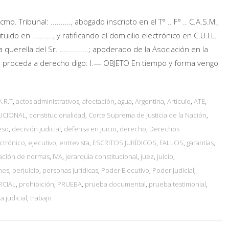
unal: .........., abogado inscripto en el T° .. F° .. C.A.S.M.,
tuido en ……….., y ratificando el domicilio electrónico en C.U.I.L.
erella del Sr. ..............; apoderado de la Asociación en la
proceda a derecho digo: I.— OBJETO En tiempo y forma vengo
A.R.T
,
actos administrativos
,
afectación
,
agua
,
Argentina
,
Artículo
,
ATE
,
UCIONAL
,
constitucionalidad
,
Corte Suprema de Justicia de la Nación
,
eso
,
decisión judicial
,
defensa en juicio
,
derecho
,
Derechos
ectrónico
,
ejecutivo
,
entrevista
,
ESCRITOS JURÍDICOS
,
FALLOS
,
garantías
,
tación de normas
,
IVA
,
jerarquía constitucional
,
juez
,
juicio
,
nes
,
perjuicio
,
personas jurídicas
,
Poder Ejecutivo
,
Poder Judicial
,
RCIAL
,
prohibición
,
PRUEBA
,
prueba documental
,
prueba testimonial
,
a judicial
,
trabajo