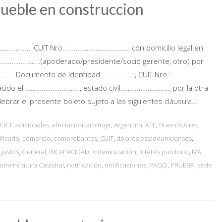
ueble en construccion
…………, CUIT Nro.: ……………………………, con domicilio legal en
…………………(apoderado/presidente/socio gerente, otro) por
………… Documento de Identidad ………………, CUIT Nro.:
do el …………………………, estado civil………………………, por la otra
rar el presente boleto sujeto a las siguientes cláusula...
A.R.T
,
adicionales
,
afectación
,
arbitraje
,
Argentina
,
ATE
,
Buenos Aires
,
ificado
,
comercio
,
comprobantes
,
CUIT
,
dólares estadounidenses
,
,
gastos
,
General
,
INCAPACIDAD
,
indemnización
,
interés punitorio
,
IVA
,
omenclatura Catastral
,
notificación
,
notificaciones
,
PAGO
,
PRUEBA
,
sede