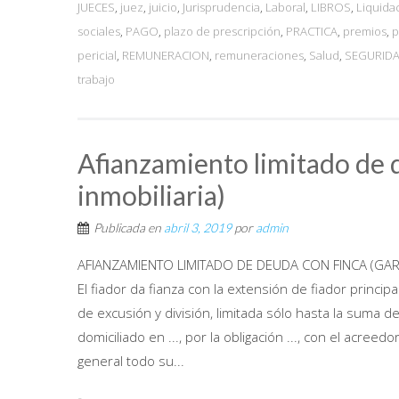
JUECES
,
juez
,
juicio
,
Jurisprudencia
,
Laboral
,
LIBROS
,
Liquida
sociales
,
PAGO
,
plazo de prescripción
,
PRACTICA
,
premios
,
p
pericial
,
REMUNERACION
,
remuneraciones
,
Salud
,
SEGURIDA
trabajo
Afianzamiento limitado de d
inmobiliaria)
Publicada en
abril 3, 2019
por
admin
AFIANZAMIENTO LIMITADO DE DEUDA CON FINCA (GARAN
El fiador da fianza con la extensión de fiador principa
de excusión y división, limitada sólo hasta la suma de pes
domiciliado en ..., por la obligación ..., con el acreedor, 
general todo su...