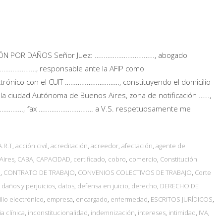
CIÓN POR DAÑOS Señor Juez: ……………………………, abogado
………………………, responsable ante la AFIP como
ónico con el CUIT …………………………, constituyendo el domicilio
iudad Autónoma de Buenos Aires, zona de notificación ……,
……………, fax ………………………… a V.S. respetuosamente me
A.R.T
,
acción civil
,
acreditación
,
acreedor
,
afectación
,
agente de
Aires
,
CABA
,
CAPACIDAD
,
certificado
,
cobro
,
comercio
,
Constitución
S
,
CONTRATO DE TRABAJO
,
CONVENIOS COLECTIVOS DE TRABAJO
,
Corte
,
daños y perjuicios
,
datos
,
defensa en juicio
,
derecho
,
DERECHO DE
lio electrónico
,
empresa
,
encargado
,
enfermedad
,
ESCRITOS JURÍDICOS
,
ia clínica
,
inconstitucionalidad
,
indemnización
,
intereses
,
intimidad
,
IVA
,