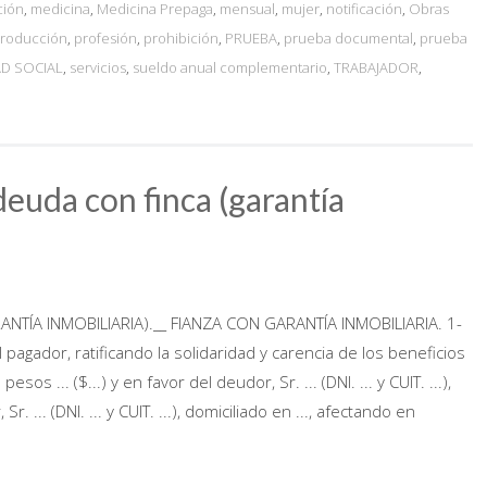
ción
,
medicina
,
Medicina Prepaga
,
mensual
,
mujer
,
notificación
,
Obras
roducción
,
profesión
,
prohibición
,
PRUEBA
,
prueba documental
,
prueba
D SOCIAL
,
servicios
,
sueldo anual complementario
,
TRABAJADOR
,
euda con finca (garantía
TÍA INMOBILIARIA).__ FIANZA CON GARANTÍA INMOBILIARIA. 1-
l pagador, ratificando la solidaridad y carencia de los beneficios
os ... ($...) y en favor del deudor, Sr. ... (DNI. ... y CUIT. ...),
Sr. ... (DNI. ... y CUIT. ...), domiciliado en ..., afectando en