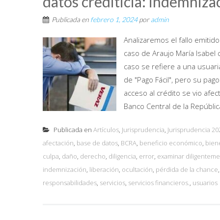
datos crediticia: indemniza
Publicada en
febrero 1, 2024
por
admin
Analizaremos el fallo emitid
caso de Araujo María Isabel c
caso se refiere a una usuaria
de "Pago Fácil", pero su pag
acceso al crédito se vio afe
Banco Central de la Repúblic
Publicada en
Artículos
,
Jurisprudencia
,
Jurisprudencia 20
afectación
,
base de datos
,
BCRA
,
beneficio económico
,
bien
culpa
,
daño
,
derecho
,
diligencia
,
error
,
examinar diligentem
indemnización
,
liberación
,
ocultación
,
pérdida de la chance
responsabilidades
,
servicios
,
servicios financieros.
,
usuarios