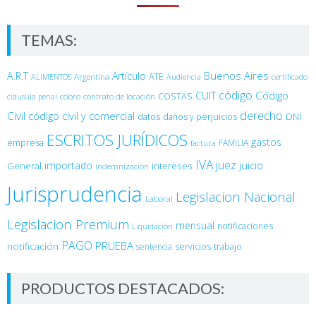
TEMAS:
Buenos Aires
A.R.T
Artículo
Argentina
ATE
ALIMENTOS
Audiencia
certificado
código
Código
CUIT
COSTAS
cobro
contrato de locación
cláusula penal
derecho
Civil
código civil y comercial
DNI
datos
daños y perjuicios
ESCRITOS JURÍDICOS
gastos
empresa
FAMILIA
factura
IVA
juez
juicio
importado
General
intereses
indemnización
Jurisprudencia
Legislacion Nacional
Laboral
Legislacion Premium
mensual
notificaciones
Liquidación
PAGO
PRUEBA
notificación
sentencia
servicios
trabajo
PRODUCTOS DESTACADOS: