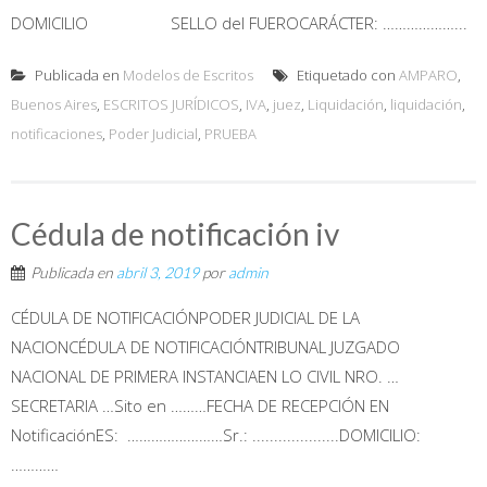
DOMICILIO SELLO del FUEROCARÁCTER: ………………...
Publicada en
Modelos de Escritos
Etiquetado con
AMPARO
,
Buenos Aires
,
ESCRITOS JURÍDICOS
,
IVA
,
juez
,
Liquidación
,
liquidación
,
notificaciones
,
Poder Judicial
,
PRUEBA
Cédula de notificación iv
Publicada en
abril 3, 2019
por
admin
CÉDULA DE NOTIFICACIÓNPODER JUDICIAL DE LA
NACIONCÉDULA DE NOTIFICACIÓNTRIBUNAL JUZGADO
NACIONAL DE PRIMERA INSTANCIAEN LO CIVIL NRO. …
SECRETARIA …Sito en ………FECHA DE RECEPCIÓN EN
NotificaciónES: ……………………Sr.: ....................DOMICILIO:
…………