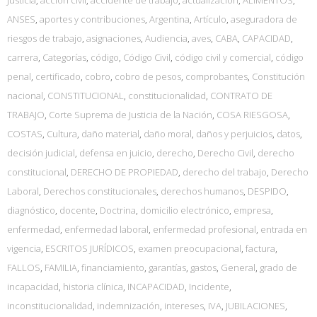
ANSES
,
aportes y contribuciones
,
Argentina
,
Artículo
,
aseguradora de
riesgos de trabajo
,
asignaciones
,
Audiencia
,
aves
,
CABA
,
CAPACIDAD
,
carrera
,
Categorías
,
código
,
Código Civil
,
código civil y comercial
,
código
penal
,
certificado
,
cobro
,
cobro de pesos
,
comprobantes
,
Constitución
nacional
,
CONSTITUCIONAL
,
constitucionalidad
,
CONTRATO DE
TRABAJO
,
Corte Suprema de Justicia de la Nación
,
COSA RIESGOSA
,
COSTAS
,
Cultura
,
daño material
,
daño moral
,
daños y perjuicios
,
datos
,
decisión judicial
,
defensa en juicio
,
derecho
,
Derecho Civil
,
derecho
constitucional
,
DERECHO DE PROPIEDAD
,
derecho del trabajo
,
Derecho
Laboral
,
Derechos constitucionales
,
derechos humanos
,
DESPIDO
,
diagnóstico
,
docente
,
Doctrina
,
domicilio electrónico
,
empresa
,
enfermedad
,
enfermedad laboral
,
enfermedad profesional
,
entrada en
vigencia
,
ESCRITOS JURÍDICOS
,
examen preocupacional
,
factura
,
FALLOS
,
FAMILIA
,
financiamiento
,
garantías
,
gastos
,
General
,
grado de
incapacidad
,
historia clínica
,
INCAPACIDAD
,
Incidente
,
inconstitucionalidad
,
indemnización
,
intereses
,
IVA
,
JUBILACIONES
,