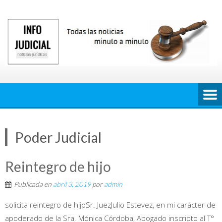
Saltar
al
contenido
Poder Judicial
Reintegro de hijo
Publicada en
abril 3, 2019
por
admin
solicita reintegro de hijoSr. JuezJulio Estevez, en mi carácter de
apoderado de la Sra. Mónica Córdoba, Abogado inscripto al T°