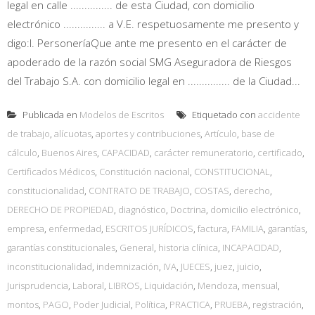
legal en calle ............... de esta Ciudad, con domicilio
electrónico ............... a V.E. respetuosamente me presento y
digo:I. PersoneríaQue ante me presento en el carácter de
apoderado de la razón social SMG Aseguradora de Riesgos
del Trabajo S.A. con domicilio legal en ............... de la Ciudad...
Publicada en
Modelos de Escritos
Etiquetado con
accidente
de trabajo
,
alícuotas
,
aportes y contribuciones
,
Artículo
,
base de
cálculo
,
Buenos Aires
,
CAPACIDAD
,
carácter remuneratorio
,
certificado
,
Certificados Médicos
,
Constitución nacional
,
CONSTITUCIONAL
,
constitucionalidad
,
CONTRATO DE TRABAJO
,
COSTAS
,
derecho
,
DERECHO DE PROPIEDAD
,
diagnóstico
,
Doctrina
,
domicilio electrónico
,
empresa
,
enfermedad
,
ESCRITOS JURÍDICOS
,
factura
,
FAMILIA
,
garantías
,
garantías constitucionales
,
General
,
historia clínica
,
INCAPACIDAD
,
inconstitucionalidad
,
indemnización
,
IVA
,
JUECES
,
juez
,
juicio
,
Jurisprudencia
,
Laboral
,
LIBROS
,
Liquidación
,
Mendoza
,
mensual
,
montos
,
PAGO
,
Poder Judicial
,
Política
,
PRACTICA
,
PRUEBA
,
registración
,