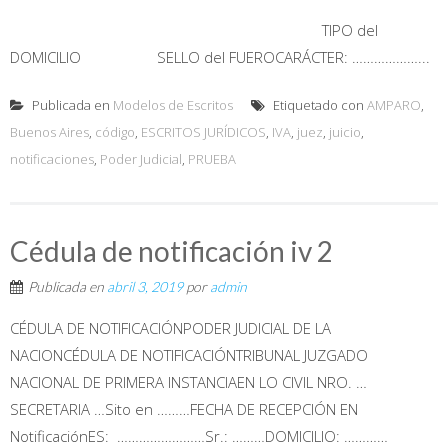
TIPO del
DOMICILIO SELLO del FUEROCARÁCTER: ………………...
Publicada en
Modelos de Escritos
Etiquetado con
AMPARO
,
Buenos Aires
,
código
,
ESCRITOS JURÍDICOS
,
IVA
,
juez
,
juicio
,
notificaciones
,
Poder Judicial
,
PRUEBA
Cédula de notificación iv 2
Publicada en
abril 3, 2019
por
admin
CÉDULA DE NOTIFICACIÓNPODER JUDICIAL DE LA
NACIONCÉDULA DE NOTIFICACIÓNTRIBUNAL JUZGADO
NACIONAL DE PRIMERA INSTANCIAEN LO CIVIL NRO. …
SECRETARIA …Sito en ………FECHA DE RECEPCIÓN EN
NotificaciónES: ……………………Sr.: ………DOMICILIO: …………