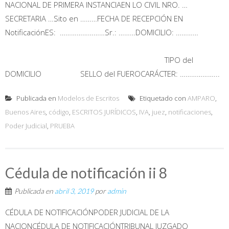
NACIONAL DE PRIMERA INSTANCIAEN LO CIVIL NRO. …
SECRETARIA …Sito en ………FECHA DE RECEPCIÓN EN
NotificaciónES: ……………………Sr.: ………DOMICILIO: …………
TIPO del
DOMICILIO SELLO del FUEROCARÁCTER: ………………...
Publicada en
Modelos de Escritos
Etiquetado con
AMPARO
,
Buenos Aires
,
código
,
ESCRITOS JURÍDICOS
,
IVA
,
juez
,
notificaciones
,
Poder Judicial
,
PRUEBA
Cédula de notificación ii 8
Publicada en
abril 3, 2019
por
admin
CÉDULA DE NOTIFICACIÓNPODER JUDICIAL DE LA
NACIONCÉDULA DE NOTIFICACIÓNTRIBUNAL JUZGADO