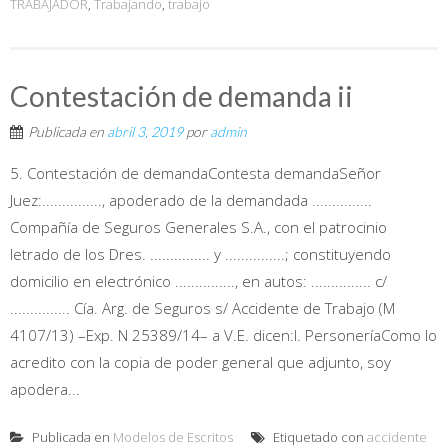
TRABAJADOR
,
Trabajando
,
trabajo
Contestación de demanda ii
Publicada en
abril 3, 2019
por
admin
5. Contestación de demandaContesta demandaSeñor
Juez:..............., apoderado de la demandada ...............
Compañía de Seguros Generales S.A., con el patrocinio
letrado de los Dres. ............... y ...............; constituyendo
domicilio en electrónico ..............., en autos: ............... c/
............... Cía. Arg. de Seguros s/ Accidente de Trabajo (M
4107/13) –Exp. N 25389/14– a V.E. dicen:I. PersoneríaComo lo
acredito con la copia de poder general que adjunto, soy
apodera...
Publicada en
Modelos de Escritos
Etiquetado con
accidente