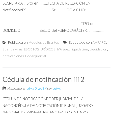
SECRETARIA …Sito en ………FECHA DE RECEPCIÓN EN
NotificaciónES: ……………………Sr.: ………DOMICILIO: …………
TIPO del
DOMICILIO SELLO del FUEROCARÁCTER: ………………...
Publicada en
Modelos de Escritos
Etiquetado con
AMPARO
,
Buenos Aires
,
ESCRITOS JURÍDICOS
,
IVA
,
juez
,
liquidación
,
Liquidación
,
notificaciones
,
Poder Judicial
Cédula de notificación iii 2
Publicada en
abril 3, 2019
por
admin
CÉDULA DE NOTIFICACIÓNPODER JUDICIAL DE LA
NACIONCÉDULA DE NOTIFICACIÓNTRIBUNAL JUZGADO
NACIONAL DE PRIMERA INSTANCIAEN LO CIVIL NRO. …