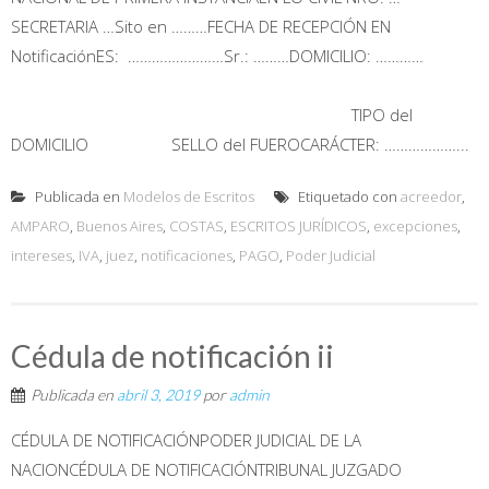
SECRETARIA …Sito en ………FECHA DE RECEPCIÓN EN
NotificaciónES: ……………………Sr.: ………DOMICILIO: …………
TIPO del
DOMICILIO SELLO del FUEROCARÁCTER: ………………...
Publicada en
Modelos de Escritos
Etiquetado con
acreedor
,
AMPARO
,
Buenos Aires
,
COSTAS
,
ESCRITOS JURÍDICOS
,
excepciones
,
intereses
,
IVA
,
juez
,
notificaciones
,
PAGO
,
Poder Judicial
Cédula de notificación ii
Publicada en
abril 3, 2019
por
admin
CÉDULA DE NOTIFICACIÓNPODER JUDICIAL DE LA
NACIONCÉDULA DE NOTIFICACIÓNTRIBUNAL JUZGADO