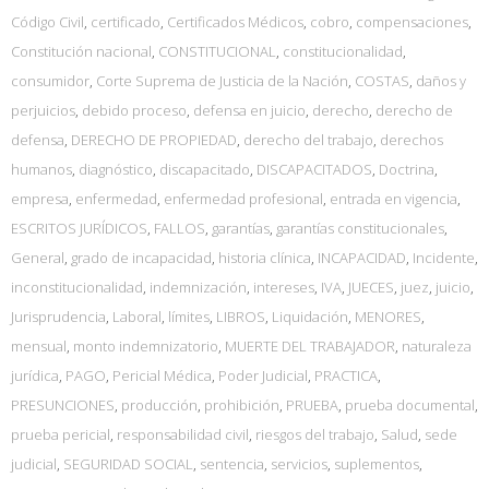
Código Civil
,
certificado
,
Certificados Médicos
,
cobro
,
compensaciones
,
Constitución nacional
,
CONSTITUCIONAL
,
constitucionalidad
,
consumidor
,
Corte Suprema de Justicia de la Nación
,
COSTAS
,
daños y
perjuicios
,
debido proceso
,
defensa en juicio
,
derecho
,
derecho de
defensa
,
DERECHO DE PROPIEDAD
,
derecho del trabajo
,
derechos
humanos
,
diagnóstico
,
discapacitado
,
DISCAPACITADOS
,
Doctrina
,
empresa
,
enfermedad
,
enfermedad profesional
,
entrada en vigencia
,
ESCRITOS JURÍDICOS
,
FALLOS
,
garantías
,
garantías constitucionales
,
General
,
grado de incapacidad
,
historia clínica
,
INCAPACIDAD
,
Incidente
,
inconstitucionalidad
,
indemnización
,
intereses
,
IVA
,
JUECES
,
juez
,
juicio
,
Jurisprudencia
,
Laboral
,
límites
,
LIBROS
,
Liquidación
,
MENORES
,
mensual
,
monto indemnizatorio
,
MUERTE DEL TRABAJADOR
,
naturaleza
jurídica
,
PAGO
,
Pericial Médica
,
Poder Judicial
,
PRACTICA
,
PRESUNCIONES
,
producción
,
prohibición
,
PRUEBA
,
prueba documental
,
prueba pericial
,
responsabilidad civil
,
riesgos del trabajo
,
Salud
,
sede
judicial
,
SEGURIDAD SOCIAL
,
sentencia
,
servicios
,
suplementos
,