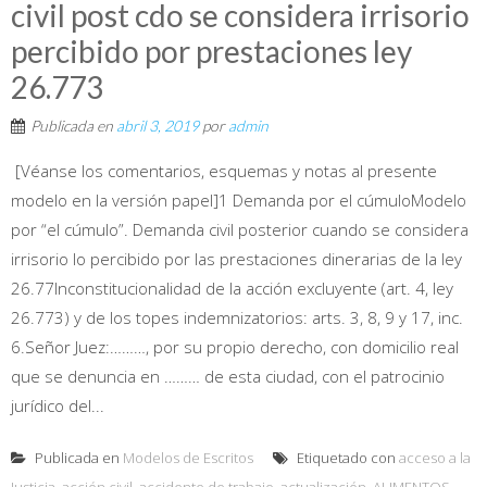
civil post cdo se considera irrisorio
percibido por prestaciones ley
26.773
Publicada en
abril 3, 2019
por
admin
[Véanse los comentarios, esquemas y notas al presente
modelo en la versión papel]1 Demanda por el cúmuloModelo
por “el cúmulo”. Demanda civil posterior cuando se considera
irrisorio lo percibido por las prestaciones dinerarias de la ley
26.77Inconstitucionalidad de la acción excluyente (art. 4, ley
26.773) y de los topes indemnizatorios: arts. 3, 8, 9 y 17, inc.
6.Señor Juez:………, por su propio derecho, con domicilio real
que se denuncia en ……… de esta ciudad, con el patrocinio
jurídico del...
Publicada en
Modelos de Escritos
Etiquetado con
acceso a la
Justicia
,
acción civil
,
accidente de trabajo
,
actualización
,
ALIMENTOS
,