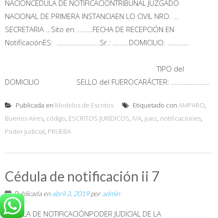
NACIONCÉDULA DE NOTIFICACIÓNTRIBUNAL JUZGADO
NACIONAL DE PRIMERA INSTANCIAEN LO CIVIL NRO. …
SECRETARIA …Sito en ………FECHA DE RECEPCIÓN EN
NotificaciónES: ……………………Sr.: ………DOMICILIO: …………
TIPO del
DOMICILIO SELLO del FUEROCARÁCTER: ………………...
Publicada en
Modelos de Escritos
Etiquetado con
AMPARO
,
Buenos Aires
,
código
,
ESCRITOS JURÍDICOS
,
IVA
,
juez
,
notificaciones
,
Poder Judicial
,
PRUEBA
Cédula de notificación ii 7
Publicada en
abril 3, 2019
por
admin
CÉDULA DE NOTIFICACIÓNPODER JUDICIAL DE LA