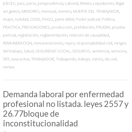
JUECES
,
juez
,
juicio
,
Jurisprudencia
,
Laboral
,
límites
,
Liquidación
,
litigar
sin gastos
,
MENORES
,
mensual
,
montos
,
MUERTE DEL TRABAJADOR
,
mujer
,
nulidad
,
OSDE
,
PAGO
,
parte débil
,
Poder Judicial
,
Política
,
PRACTICA
,
PRESUNCIONES
,
producción
,
prohibición
,
PRUEBA
,
prueba
pericial
,
registración
,
reglamentación
,
relación de causalidad
,
REMUNERACION
,
remuneraciones
,
repro
,
responsabilidad civil
,
riesgos
del trabajo
,
Salud
,
SEGURIDAD SOCIAL
,
SEGUROS
,
sentencia
,
servicios
,
SRT
,
tasa activa
,
TRABAJADOR
,
Trabajando
,
trabajo
,
Varios
,
vía civil
,
ventas
Demanda laboral por enfermedad
profesional no listada. leyes 2557 y
26.77bloque de
inconstitucionalidad