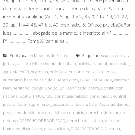
39, ap. 1; 44, 46, 47 bis, 49, disp. adic. 5. Ofrece pruebaInicia
demanda indemnización por accidente de trabajo. Plantea
inconstitucionalidad (Art. 1; 6, ap. 1 y 2; 8 y 9, 11 a 19, 21, 22;
39, ap. 1; 44, 46, 47 bis, 49, disp. adic. 5. Ofrece pruebaSeñor
Juez:..............., abogado de la matricula inscripto al N° ...............
F° ............... Tomo XI, con el pa...
Publicada en
Modelos de Escritos
Etiquetado con
acceso a la
Justicia
,
acción civil
,
accidente de trabajo
,
actividad laboral
,
adicionales
,
agro
,
AMPARO
,
Argentina
,
Artículo
,
atención médica
,
Audiencia
,
autonomía
,
base de cálculo
,
Buenos Aires
,
CABA
,
CAPACIDAD
,
carácter
remuneratorio
,
código
,
Código Civil
,
certificado
,
cobro
,
Constitución
nacional
,
CONSTITUCIONAL
,
constitucionalidad
,
consumidor
,
control
judicial
,
Corte Suprema de Justicia de la Nación
,
COSTAS
,
crisis
,
daños y
perjuicios
,
debido proceso
,
defensa en juicio
,
derecho
,
derecho de
defensa
,
DERECHO DE PROPIEDAD
,
derecho del trabajo
,
derechos
humanos
,
diagnóstico
,
discapacitado
,
DISCAPACITADOS
,
Doctrina
,