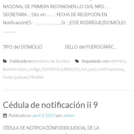
NACIONAL DE PRIMERA INSTANCIAEN LO CIVIL NRO. …
SECRETARIA …Sito en ………FECHA DE RECEPCIÓN EN
NotificaciónES: ……………………Sr.: JOSÉ RODRÍGUEZDOMICILIO:
…………
TIPO del DOMICILIO SELLO del FUEROCARÁC...
Publicada en
Modelos de Escritos
Etiquetado con
AMPARO
,
Buenos Aires
,
código
,
ESCRITOS JURÍDICOS
,
IVA
,
juez
,
notificaciones
,
Poder Judicial
,
PRUEBA
Cédula de notificación ii 9
Publicada en
abril 3, 2019
por
admin
CÉDULA DE NOTIFICACIÓNPODER JUDICIAL DE LA