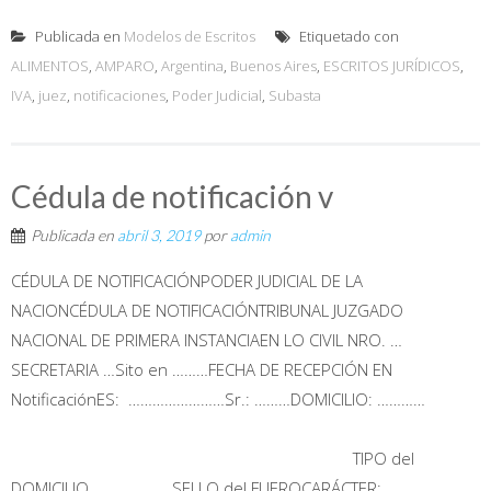
Publicada en
Modelos de Escritos
Etiquetado con
ALIMENTOS
,
AMPARO
,
Argentina
,
Buenos Aires
,
ESCRITOS JURÍDICOS
,
IVA
,
juez
,
notificaciones
,
Poder Judicial
,
Subasta
Cédula de notificación v
Publicada en
abril 3, 2019
por
admin
CÉDULA DE NOTIFICACIÓNPODER JUDICIAL DE LA
NACIONCÉDULA DE NOTIFICACIÓNTRIBUNAL JUZGADO
NACIONAL DE PRIMERA INSTANCIAEN LO CIVIL NRO. …
SECRETARIA …Sito en ………FECHA DE RECEPCIÓN EN
NotificaciónES: ……………………Sr.: ………DOMICILIO: …………
TIPO del
DOMICILIO SELLO del FUEROCARÁCTER: ………………...