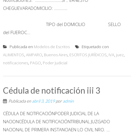
CHEGUEVARADOMICILIO: …………
TIPO del DOMICILIO SELLO
del FUEROC...
Publicada en
Modelos de Escritos
Etiquetado con
ALIMENTOS
,
AMPARO
,
Buenos Aires
,
ESCRITOS JURÍDICOS
,
IVA
,
juez
,
notificaciones
,
PAGO
,
Poder Judicial
Cédula de notificación iii 3
Publicada en
abril 3, 2019
por
admin
CÉDULA DE NOTIFICACIÓNPODER JUDICIAL DE LA
NACIONCÉDULA DE NOTIFICACIÓNTRIBUNAL JUZGADO
NACIONAL DE PRIMERA INSTANCIAEN LO CIVIL NRO. …