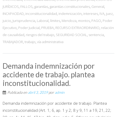
JURÍDICOS
,
FALLOS
,
garantías
,
garantías constitucionales
,
General
,
INCAPACIDAD
,
inconstitucionalidad
,
indemnización
,
intereses
,
IVA
,
juez
,
juicio
,
Jurisprudencia
,
Laboral
,
límites
,
Mendoza
,
montos
,
PAGO
,
Poder
Ejecutivo
,
Poder Judicial
,
PRUEBA
,
RECURSO EXTRAORDINARIO
,
relación
de causalidad
,
riesgos del trabajo
,
SEGURIDAD SOCIAL
,
sentencia
,
TRABAJADOR
,
trabajo
,
vía administrativa
Demanda indemnización por
accidente de trabajo. plantea
inconstitucionalidad.
Publicada en
abril 3, 2019
por
admin
Demanda indemnización por accidente de trabajo. Plantea
inconstitucionalidad (Art. 1; 6, ap. 1 y 2; 8 y 9, 11 a 19, 21, 22;