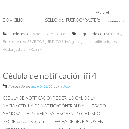
TIPO del
DOMICILIO SELLO del FUEROCARÁCTER: ………………...
Publicada en
Modelos de Escritos
Etiquetado con
AMPARO
,
Buenos Aires
,
ESCRITOS JURÍDICOS
,
IVA
,
juez
,
juicio
,
notificaciones
,
Poder Judicial
,
PRUEBA
Cédula de notificación iii 4
Publicada en
abril 3, 2019
por
admin
CÉDULA DE NOTIFICACIÓNPODER JUDICIAL DE LA
NACIONCÉDULA DE NOTIFICACIÓNTRIBUNAL JUZGADO
NACIONAL DE PRIMERA INSTANCIAEN LO CIVIL NRO. …
SECRETARIA …Sito en ………FECHA DE RECEPCIÓN EN
NotificaciónES: ……………………Sr.: ERNESTO