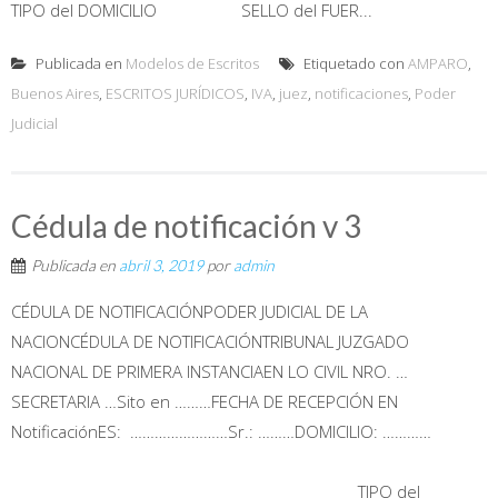
TIPO del DOMICILIO SELLO del FUER...
Publicada en
Modelos de Escritos
Etiquetado con
AMPARO
,
Buenos Aires
,
ESCRITOS JURÍDICOS
,
IVA
,
juez
,
notificaciones
,
Poder
Judicial
Cédula de notificación v 3
Publicada en
abril 3, 2019
por
admin
CÉDULA DE NOTIFICACIÓNPODER JUDICIAL DE LA
NACIONCÉDULA DE NOTIFICACIÓNTRIBUNAL JUZGADO
NACIONAL DE PRIMERA INSTANCIAEN LO CIVIL NRO. …
SECRETARIA …Sito en ………FECHA DE RECEPCIÓN EN
NotificaciónES: ……………………Sr.: ………DOMICILIO: …………
TIPO del