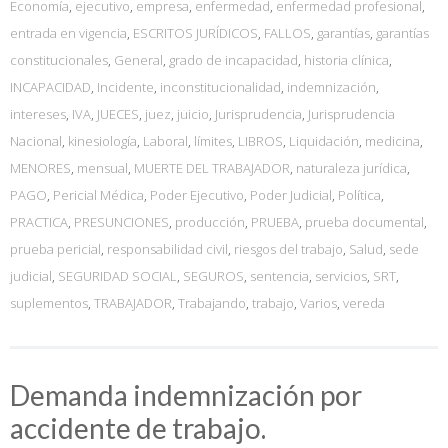
Economía
,
ejecutivo
,
empresa
,
enfermedad
,
enfermedad profesional
,
entrada en vigencia
,
ESCRITOS JURÍDICOS
,
FALLOS
,
garantías
,
garantías
constitucionales
,
General
,
grado de incapacidad
,
historia clínica
,
INCAPACIDAD
,
Incidente
,
inconstitucionalidad
,
indemnización
,
intereses
,
IVA
,
JUECES
,
juez
,
juicio
,
Jurisprudencia
,
Jurisprudencia
Nacional
,
kinesiología
,
Laboral
,
límites
,
LIBROS
,
Liquidación
,
medicina
,
MENORES
,
mensual
,
MUERTE DEL TRABAJADOR
,
naturaleza jurídica
,
PAGO
,
Pericial Médica
,
Poder Ejecutivo
,
Poder Judicial
,
Política
,
PRACTICA
,
PRESUNCIONES
,
producción
,
PRUEBA
,
prueba documental
,
prueba pericial
,
responsabilidad civil
,
riesgos del trabajo
,
Salud
,
sede
judicial
,
SEGURIDAD SOCIAL
,
SEGUROS
,
sentencia
,
servicios
,
SRT
,
suplementos
,
TRABAJADOR
,
Trabajando
,
trabajo
,
Varios
,
vereda
Demanda indemnización por
accidente de trabajo.