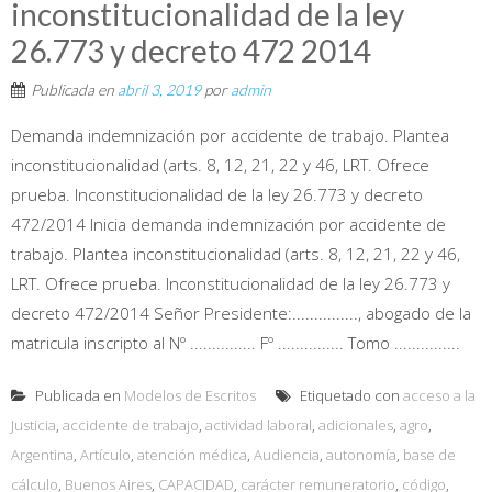
inconstitucionalidad de la ley
26.773 y decreto 472 2014
Publicada en
abril 3, 2019
por
admin
Demanda indemnización por accidente de trabajo. Plantea
inconstitucionalidad (arts. 8, 12, 21, 22 y 46, LRT. Ofrece
prueba. Inconstitucionalidad de la ley 26.773 y decreto
472/2014 Inicia demanda indemnización por accidente de
trabajo. Plantea inconstitucionalidad (arts. 8, 12, 21, 22 y 46,
LRT. Ofrece prueba. Inconstitucionalidad de la ley 26.773 y
decreto 472/2014 Señor Presidente:..............., abogado de la
matricula inscripto al Nº ............... Fº ............... Tomo ...............
Publicada en
Modelos de Escritos
Etiquetado con
acceso a la
Justicia
,
accidente de trabajo
,
actividad laboral
,
adicionales
,
agro
,
Argentina
,
Artículo
,
atención médica
,
Audiencia
,
autonomía
,
base de
cálculo
,
Buenos Aires
,
CAPACIDAD
,
carácter remuneratorio
,
código
,