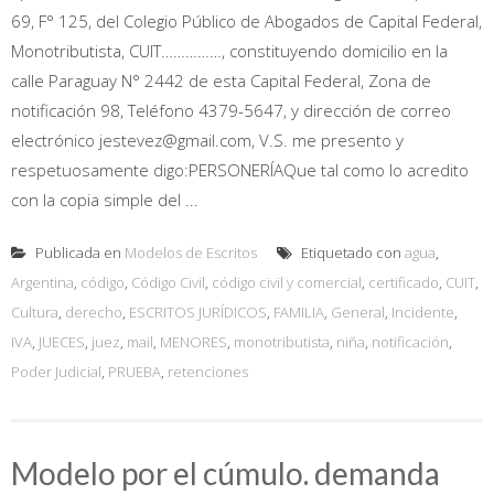
69, F° 125, del Colegio Público de Abogados de Capital Federal,
Monotributista, CUIT……………, constituyendo domicilio en la
calle Paraguay N° 2442 de esta Capital Federal, Zona de
notificación 98, Teléfono 4379-5647, y dirección de correo
electrónico jestevez@gmail.com, V.S. me presento y
respetuosamente digo:PERSONERÍAQue tal como lo acredito
con la copia simple del ...
Publicada en
Modelos de Escritos
Etiquetado con
agua
,
Argentina
,
código
,
Código Civil
,
código civil y comercial
,
certificado
,
CUIT
,
Cultura
,
derecho
,
ESCRITOS JURÍDICOS
,
FAMILIA
,
General
,
Incidente
,
IVA
,
JUECES
,
juez
,
mail
,
MENORES
,
monotributista
,
niña
,
notificación
,
Poder Judicial
,
PRUEBA
,
retenciones
Modelo por el cúmulo. demanda