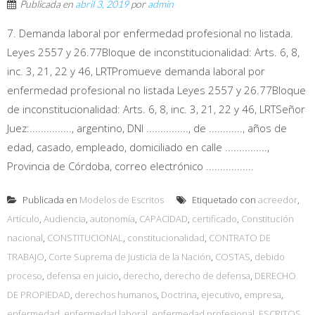
Publicada en
abril 3, 2019
por
admin
7. Demanda laboral por enfermedad profesional no listada.
Leyes 2557 y 26.77Bloque de inconstitucionalidad: Arts. 6, 8,
inc. 3, 21, 22 y 46, LRTPromueve demanda laboral por
enfermedad profesional no listada Leyes 2557 y 26.77Bloque
de inconstitucionalidad: Arts. 6, 8, inc. 3, 21, 22 y 46, LRTSeñor
Juez:..............., argentino, DNI ..............., de ............, años de
edad, casado, empleado, domiciliado en calle ...............,
Provincia de Córdoba, correo electrónico .................
Publicada en
Modelos de Escritos
Etiquetado con
acreedor
,
Artículo
,
Audiencia
,
autonomía
,
CAPACIDAD
,
certificado
,
Constitución
nacional
,
CONSTITUCIONAL
,
constitucionalidad
,
CONTRATO DE
TRABAJO
,
Corte Suprema de Justicia de la Nación
,
COSTAS
,
debido
proceso
,
defensa en juicio
,
derecho
,
derecho de defensa
,
DERECHO
DE PROPIEDAD
,
derechos humanos
,
Doctrina
,
ejecutivo
,
empresa
,
enfermedad
,
enfermedad laboral
,
enfermedad profesional
,
ESCRITOS