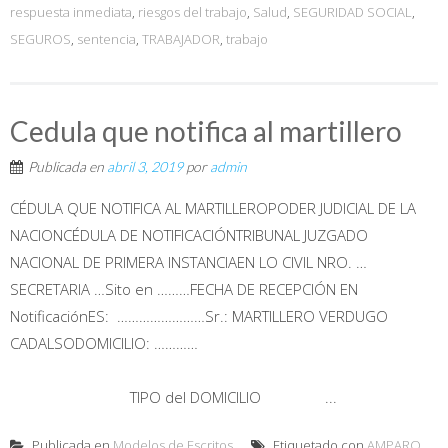
respuesta inmediata
,
riesgos del trabajo
,
Salud
,
SEGURIDAD SOCIAL
,
SEGUROS
,
sentencia
,
TRABAJADOR
,
trabajo
Cedula que notifica al martillero
Publicada en
abril 3, 2019
por
admin
CÉDULA QUE NOTIFICA AL MARTILLEROPODER JUDICIAL DE LA
NACIONCÉDULA DE NOTIFICACIÓNTRIBUNAL JUZGADO
NACIONAL DE PRIMERA INSTANCIAEN LO CIVIL NRO. …
SECRETARIA …Sito en ………FECHA DE RECEPCIÓN EN
NotificaciónES: ……………………Sr.: MARTILLERO VERDUGO
CADALSODOMICILIO: …………
TIPO del DOMICILIO ...
Publicada en
Modelos de Escritos
Etiquetado con
AMPARO
,