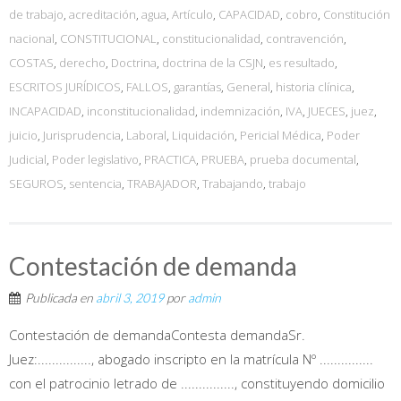
de trabajo
,
acreditación
,
agua
,
Artículo
,
CAPACIDAD
,
cobro
,
Constitución
nacional
,
CONSTITUCIONAL
,
constitucionalidad
,
contravención
,
COSTAS
,
derecho
,
Doctrina
,
doctrina de la CSJN
,
es resultado
,
ESCRITOS JURÍDICOS
,
FALLOS
,
garantías
,
General
,
historia clínica
,
INCAPACIDAD
,
inconstitucionalidad
,
indemnización
,
IVA
,
JUECES
,
juez
,
juicio
,
Jurisprudencia
,
Laboral
,
Liquidación
,
Pericial Médica
,
Poder
Judicial
,
Poder legislativo
,
PRACTICA
,
PRUEBA
,
prueba documental
,
SEGUROS
,
sentencia
,
TRABAJADOR
,
Trabajando
,
trabajo
Contestación de demanda
Publicada en
abril 3, 2019
por
admin
Contestación de demandaContesta demandaSr.
Juez:..............., abogado inscripto en la matrícula Nº ...............
con el patrocinio letrado de ..............., constituyendo domicilio