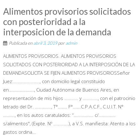
Alimentos provisorios solicitados
con posterioridad a la
interposicion de la demanda
Publicada en
abril 3, 2019
por
admin
ALIMENTOS PROVISORIOS. ALIMENTOS PROVISORIOS
SOLICITADOS CON POSTERIORIDAD A LA INTERPOSICIÓN DE LA
DEMANDASOLICITA SE FIJEN ALIMENTOS PROVISORIOSSeñor
Juez:………………….., con domicilio legal constituido
en…………………., Ciudad Autónoma de Buenos Aires, en
representación de mis hijos ………… y …………., con el patrocinio
letrado del Dr. ………….., T°…….. F°…….C.P.A.C.F., C.U.I.T. N°
………., en los autos caratulados: “…………….. c/……………
s/alimentos", (Expte. Nº ………….), a V.S. manifiesta: Atento a los
gastos ordina...