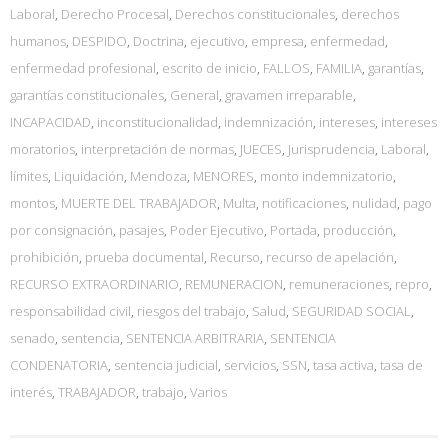
Laboral
,
Derecho Procesal
,
Derechos constitucionales
,
derechos
humanos
,
DESPIDO
,
Doctrina
,
ejecutivo
,
empresa
,
enfermedad
,
enfermedad profesional
,
escrito de inicio
,
FALLOS
,
FAMILIA
,
garantías
,
garantías constitucionales
,
General
,
gravamen irreparable
,
INCAPACIDAD
,
inconstitucionalidad
,
indemnización
,
intereses
,
intereses
moratorios
,
interpretación de normas
,
JUECES
,
Jurisprudencia
,
Laboral
,
límites
,
Liquidación
,
Mendoza
,
MENORES
,
monto indemnizatorio
,
montos
,
MUERTE DEL TRABAJADOR
,
Multa
,
notificaciones
,
nulidad
,
pago
por consignación
,
pasajes
,
Poder Ejecutivo
,
Portada
,
producción
,
prohibición
,
prueba documental
,
Recurso
,
recurso de apelación
,
RECURSO EXTRAORDINARIO
,
REMUNERACION
,
remuneraciones
,
repro
,
responsabilidad civil
,
riesgos del trabajo
,
Salud
,
SEGURIDAD SOCIAL
,
senado
,
sentencia
,
SENTENCIA ARBITRARIA
,
SENTENCIA
CONDENATORIA
,
sentencia judicial
,
servicios
,
SSN
,
tasa activa
,
tasa de
interés
,
TRABAJADOR
,
trabajo
,
Varios