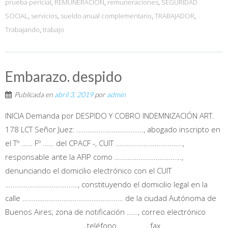
prueba pericial
,
REMUNERACION
,
remuneraciones
,
SEGURIDAD
SOCIAL
,
servicios
,
sueldo anual complementario
,
TRABAJADOR
,
Trabajando
,
trabajo
Embarazo. despido
Publicada en
abril 3, 2019
por
admin
INICIA Demanda por DESPIDO Y COBRO INDEMNIZACIÓN ART.
178 LCT Señor Juez: ………………………………, abogado inscripto en
el Tº …… Fº …… del CPACF -, CUIT ………………………………,
responsable ante la AFIP como ………………………………,
denunciando el domicilio electrónico con el CUIT
…………………………………, constituyendo el domicilio legal en la
calle ……………………………………………… de la ciudad Autónoma de
Buenos Aires, zona de notificación ……, correo electrónico
……………………………………, teléfono ……………, fax …………………………