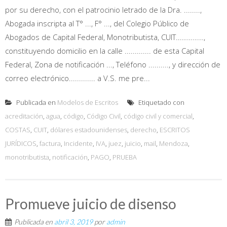
por su derecho, con el patrocinio letrado de la Dra. ........,
Abogada inscripta al T° ..., F° ..., del Colegio Público de
Abogados de Capital Federal, Monotributista, CUIT……………,
constituyendo domicilio en la calle ............. de esta Capital
Federal, Zona de notificación ..., Teléfono .........., y dirección de
correo electrónico............. a V.S. me pre...
Publicada en
Modelos de Escritos
Etiquetado con
acreditación
,
agua
,
código
,
Código Civil
,
código civil y comercial
,
COSTAS
,
CUIT
,
dólares estadounidenses
,
derecho
,
ESCRITOS
JURÍDICOS
,
factura
,
Incidente
,
IVA
,
juez
,
juicio
,
mail
,
Mendoza
,
monotributista
,
notificación
,
PAGO
,
PRUEBA
Promueve juicio de disenso
Publicada en
abril 3, 2019
por
admin