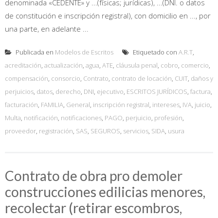
denominada «CEDENTE» y ...(físicas; jurídicas), ...(DNI. o datos
de constitución e inscripción registral), con domicilio en ..., por
una parte, en adelante ...
Publicada en
Modelos de Escritos
Etiquetado con
A.R.T
,
acreditación
,
actualización
,
agua
,
ATE
,
cláusula penal
,
cobro
,
comercio
,
compensación
,
consorcio
,
Contrato
,
contrato de locación
,
CUIT
,
daños y
perjuicios
,
datos
,
derecho
,
DNI
,
ejecutivo
,
ESCRITOS JURÍDICOS
,
factura
,
facturación
,
FAMILIA
,
General
,
inscripción registral
,
intereses
,
IVA
,
juicio
,
Multa
,
notificación
,
notificaciones
,
PAGO
,
perjuicio
,
profesión
,
proveedor
,
registración
,
SAS
,
SEGUROS
,
servicios
,
SIDA
,
usura
Contrato de obra pro demoler
construcciones edilicias menores,
recolectar (retirar escombros,