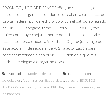
PROMUEVE JUICIO DE DISENSOSeñor Juez:………………., de
nacionalidad argentina, con domicilio real en la calle ………. de
Capital Federal, por derecho propio, con el patrocinio letrado
del Dr. ………., abogado, tomo ……. folio ……. C.P.A.C.F., con
quien constituye conjuntamente domicilio legal en la calle
…………….de esta ciudad, a V. S. dice:I. ObjetoQue vengo por
éste acto a fin de requerir de V. S. la autorización para
contraer matrimonio con el Sr. …………debido a que mis
padres se niegan a otorgarme el ase...
Publicada en
Modelos de Escritos
Etiquetado con
acreditación
,
Argentina
,
certificado
,
datos
,
derecho
,
ESCRITOS
JURÍDICOS
,
juez
,
juicio
,
mensual
,
PRUEBA
,
prueba documental
,
recibo
de haberes