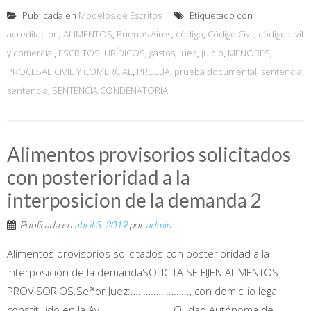
Publicada en
Modelos de Escritos
Etiquetado con
acreditación
,
ALIMENTOS
,
Buenos Aires
,
código
,
Código Civil
,
código civil
y comercial
,
ESCRITOS JURÍDICOS
,
gastos
,
juez
,
juicio
,
MENORES
,
PROCESAL CIVIL Y COMERCIAL
,
PRUEBA
,
prueba documental
,
sentencia
,
sentencia
,
SENTENCIA CONDENATORIA
Alimentos provisorios solicitados
con posterioridad a la
interposicion de la demanda 2
Publicada en
abril 3, 2019
por
admin
Alimentos provisorios solicitados con posterioridad a la
interposición de la demandaSOLICITA SE FIJEN ALIMENTOS
PROVISORIOS.Señor Juez:………………….., con domicilio legal
constituido en la Av. ……………………., Ciudad Autónoma de