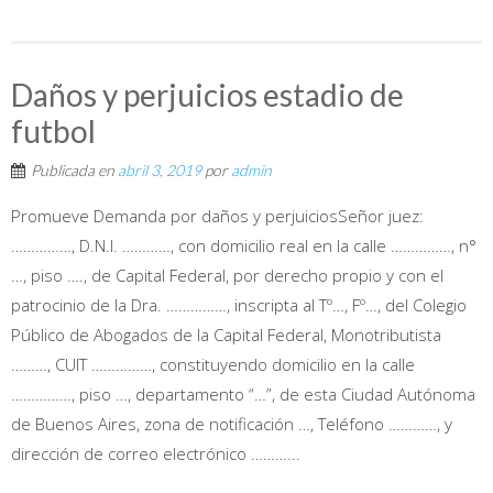
Daños y perjuicios estadio de
futbol
Publicada en
abril 3, 2019
por
admin
Promueve Demanda por daños y perjuiciosSeñor juez:
……………, D.N.I. …………, con domicilio real en la calle ……………, n°
…, piso …., de Capital Federal, por derecho propio y con el
patrocinio de la Dra. ……………, inscripta al Tº…, Fº…, del Colegio
Público de Abogados de la Capital Federal, Monotributista
………, CUIT ……………, constituyendo domicilio en la calle
……………, piso …, departamento “…”, de esta Ciudad Autónoma
de Buenos Aires, zona de notificación …, Teléfono …………, y
dirección de correo electrónico ………...