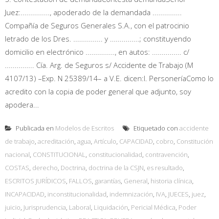
Juez:..............., apoderado de la demandada ...............
Compañía de Seguros Generales S.A., con el patrocinio
letrado de los Dres. ............... y ...............; constituyendo
domicilio en electrónico ..............., en autos: ............... c/
............... Cía. Arg. de Seguros s/ Accidente de Trabajo (M
4107/13) –Exp. N 25389/14– a V.E. dicen:I. PersoneríaComo lo
acredito con la copia de poder general que adjunto, soy
apodera...
Publicada en
Modelos de Escritos
Etiquetado con
accidente
de trabajo
,
acreditación
,
agua
,
Artículo
,
CAPACIDAD
,
cobro
,
Constitución
nacional
,
CONSTITUCIONAL
,
constitucionalidad
,
contravención
,
COSTAS
,
derecho
,
Doctrina
,
doctrina de la CSJN
,
es resultado
,
ESCRITOS JURÍDICOS
,
FALLOS
,
garantías
,
General
,
historia clínica
,
INCAPACIDAD
,
inconstitucionalidad
,
indemnización
,
IVA
,
JUECES
,
juez
,
juicio
,
Jurisprudencia
,
Laboral
,
Liquidación
,
Pericial Médica
,
Poder