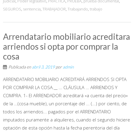
Judicial
,
Poder legislativo
,
PRACTICA
,
PRUEBA
,
prueba documental
,
SEGUROS
,
sentencia
,
TRABAJADOR
,
Trabajando
,
trabajo
Arrendatario mobiliario acreditara
arriendos si opta por comprar la
cosa
Publicada en
abril 3, 2019
por
admin
ARRENDATARIO MOBILIARIO ACREDITARÁ ARRIENDOS SI OPTA
POR COMPRAR LA COSA.__ ... CLÁUSULA ... ARRIENDOS Y
COMPRA. 1- El ARRENDADOR acreditará «a cuenta del precio»
de la ...(cosa mueble), un porcentaje del ... (...) por ciento, de
todos los arriendos... pagados por el ARRENDATARIO
imputados puramente a alquileres, cuando el segundo hiciere
optación de esta opción hasta la fecha perentoria del día