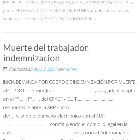
JURÍDICOS
,
FAMILIA
,
gastos
,
IVA
,
juez
,
juicio
,
Jurisprudencia
,
MENORES
,
perro
,
PROCESAL CIVIL Y COMERCIAL
,
PRUEBA
,
prueba documental
,
sentencia
,
sentencia
,
SENTENCIA CONDENATORIA
Muerte del trabajador.
indemnizacion
Publicada en
abril 3, 2019
por
admin
INICIA DEMANDA POR COBRO DE INDEMNIZACIÓN POR MUERTE.
ART. 248 LCT Señor Juez: ……………………………, abogado inscripto
en el Tº …… Fº …… del CPACF -, CUIT ……………………………,
responsable ante la AFIP como ……………………………………,
denunciando el domicilio electrónico con el CUIT
…………………………………, constituyendo el domicilio legal en la
calle …………………………………………… de la ciudad Autónoma de