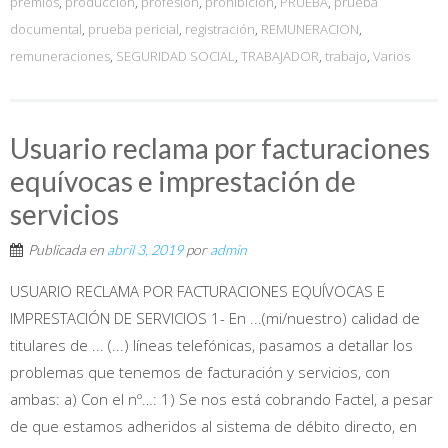
premios
,
producción
,
profesión
,
prohibición
,
PRUEBA
,
prueba
documental
,
prueba pericial
,
registración
,
REMUNERACION
,
remuneraciones
,
SEGURIDAD SOCIAL
,
TRABAJADOR
,
trabajo
,
Varios
Usuario reclama por facturaciones
equívocas e imprestación de
servicios
Publicada en
abril 3, 2019
por
admin
USUARIO RECLAMA POR FACTURACIONES EQUÍVOCAS E
IMPRESTACIÓN DE SERVICIOS 1- En ...(mi/nuestro) calidad de
titulares de ... (...) líneas telefónicas, pasamos a detallar los
problemas que tenemos de facturación y servicios, con
ambas: a) Con el nº…: 1) Se nos está cobrando Factel, a pesar
de que estamos adheridos al sistema de débito directo, en