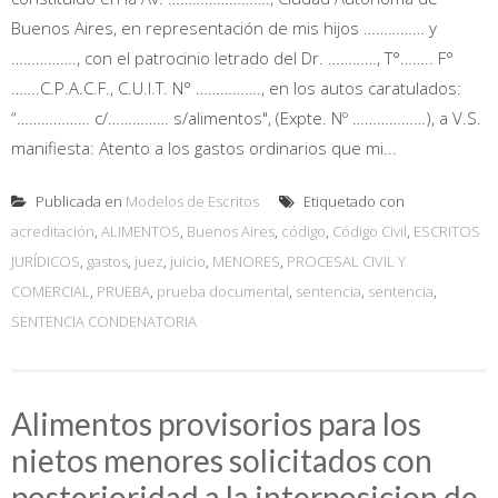
Buenos Aires, en representación de mis hijos …………… y
……………., con el patrocinio letrado del Dr. …………, T°…….. F°
…….C.P.A.C.F., C.U.I.T. N° ……………., en los autos caratulados:
“……………… c/…………… s/alimentos", (Expte. Nº ………………), a V.S.
manifiesta: Atento a los gastos ordinarios que mi...
Publicada en
Modelos de Escritos
Etiquetado con
acreditación
,
ALIMENTOS
,
Buenos Aires
,
código
,
Código Civil
,
ESCRITOS
JURÍDICOS
,
gastos
,
juez
,
juicio
,
MENORES
,
PROCESAL CIVIL Y
COMERCIAL
,
PRUEBA
,
prueba documental
,
sentencia
,
sentencia
,
SENTENCIA CONDENATORIA
Alimentos provisorios para los
nietos menores solicitados con
posterioridad a la interposicion de