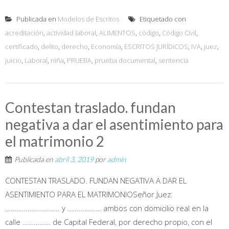
Publicada en
Modelos de Escritos
Etiquetado con
acreditación
,
actividad laboral
,
ALIMENTOS
,
código
,
Código Civil
,
certificado
,
delito
,
derecho
,
Economía
,
ESCRITOS JURÍDICOS
,
IVA
,
juez
,
juicio
,
Laboral
,
niña
,
PRUEBA
,
prueba documental
,
sentencia
Contestan traslado. fundan
negativa a dar el asentimiento para
el matrimonio 2
Publicada en
abril 3, 2019
por
admin
CONTESTAN TRASLADO. FUNDAN NEGATIVA A DAR EL
ASENTIMIENTO PARA EL MATRIMONIOSeñor Juez:
……………………….. y ……………… ambos con domicilio real en la
calle …………… de Capital Federal, por derecho propio, con el