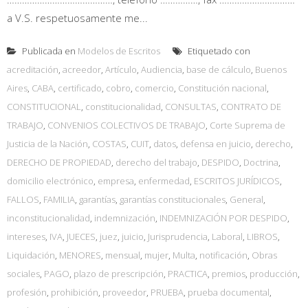
a V.S. respetuosamente me...
Publicada en
Modelos de Escritos
Etiquetado con
acreditación
,
acreedor
,
Artículo
,
Audiencia
,
base de cálculo
,
Buenos
Aires
,
CABA
,
certificado
,
cobro
,
comercio
,
Constitución nacional
,
CONSTITUCIONAL
,
constitucionalidad
,
CONSULTAS
,
CONTRATO DE
TRABAJO
,
CONVENIOS COLECTIVOS DE TRABAJO
,
Corte Suprema de
Justicia de la Nación
,
COSTAS
,
CUIT
,
datos
,
defensa en juicio
,
derecho
,
DERECHO DE PROPIEDAD
,
derecho del trabajo
,
DESPIDO
,
Doctrina
,
domicilio electrónico
,
empresa
,
enfermedad
,
ESCRITOS JURÍDICOS
,
FALLOS
,
FAMILIA
,
garantías
,
garantías constitucionales
,
General
,
inconstitucionalidad
,
indemnización
,
INDEMNIZACIÓN POR DESPIDO
,
intereses
,
IVA
,
JUECES
,
juez
,
juicio
,
Jurisprudencia
,
Laboral
,
LIBROS
,
Liquidación
,
MENORES
,
mensual
,
mujer
,
Multa
,
notificación
,
Obras
sociales
,
PAGO
,
plazo de prescripción
,
PRACTICA
,
premios
,
producción
,
profesión
,
prohibición
,
proveedor
,
PRUEBA
,
prueba documental
,