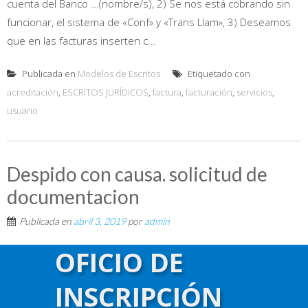
cuenta del Banco ...(nombre/s), 2) Se nos está cobrando sin
funcionar, el sistema de «Conf» y «Trans Llam», 3) Deseamos
que en las facturas inserten c...
Publicada en
Modelos de Escritos
Etiquetado con
acreditación
,
ESCRITOS JURÍDICOS
,
factura
,
facturación
,
servicios
,
usuario
Despido con causa. solicitud de
documentacion
Publicada en
abril 3, 2019
por
admin
INICIA DEMANDA COBRO DE SALARIOS Y ENTREGA DE
OFICIO DE
DOCUMENTACIÓN LABORAL Señor Juez: ……………………………,
INSCRIPCIÓN
abogado inscripto en el Tº …… Fº …… del CPACF -, CUIT
……………………………, responsable ante la AFIP como