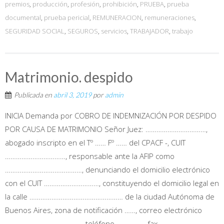
premios
,
producción
,
profesión
,
prohibición
,
PRUEBA
,
prueba
documental
,
prueba pericial
,
REMUNERACION
,
remuneraciones
,
SEGURIDAD SOCIAL
,
SEGUROS
,
servicios
,
TRABAJADOR
,
trabajo
Matrimonio. despido
Publicada en
abril 3, 2019
por
admin
INICIA Demanda por COBRO DE INDEMNIZACIÓN POR DESPIDO
POR CAUSA DE MATRIMONIO Señor Juez: ……………………………,
abogado inscripto en el Tº …… Fº …… del CPACF -, CUIT
……………………………, responsable ante la AFIP como
……………………………………, denunciando el domicilio electrónico
con el CUIT …………………………, constituyendo el domicilio legal en
la calle …………………………………………… de la ciudad Autónoma de
Buenos Aires, zona de notificación ……, correo electrónico
……………………………………, teléfono ……………, fax …………………………