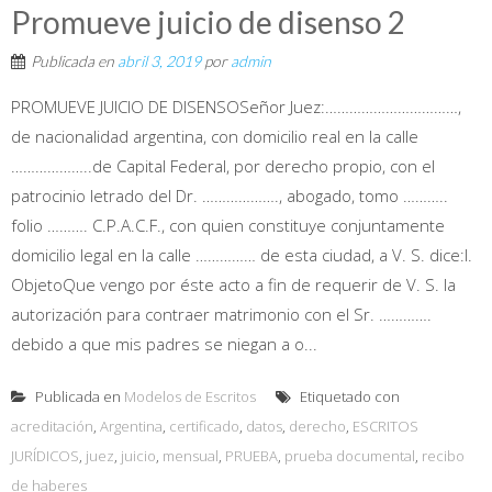
Promueve juicio de disenso 2
Publicada en
abril 3, 2019
por
admin
PROMUEVE JUICIO DE DISENSOSeñor Juez:……………………………,
de nacionalidad argentina, con domicilio real en la calle
………………..de Capital Federal, por derecho propio, con el
patrocinio letrado del Dr. ………………., abogado, tomo ………..
folio ………. C.P.A.C.F., con quien constituye conjuntamente
domicilio legal en la calle …………… de esta ciudad, a V. S. dice:I.
ObjetoQue vengo por éste acto a fin de requerir de V. S. la
autorización para contraer matrimonio con el Sr. ………….
debido a que mis padres se niegan a o...
Publicada en
Modelos de Escritos
Etiquetado con
acreditación
,
Argentina
,
certificado
,
datos
,
derecho
,
ESCRITOS
JURÍDICOS
,
juez
,
juicio
,
mensual
,
PRUEBA
,
prueba documental
,
recibo
de haberes