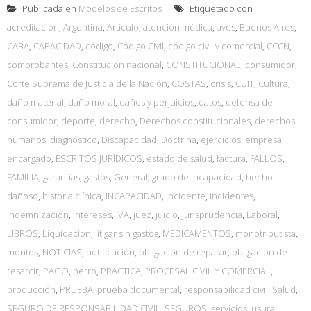
Publicada en
Modelos de Escritos
Etiquetado con
acreditación
,
Argentina
,
Artículo
,
atención médica
,
aves
,
Buenos Aires
,
CABA
,
CAPACIDAD
,
código
,
Código Civil
,
código civil y comercial
,
CCCN
,
comprobantes
,
Constitución nacional
,
CONSTITUCIONAL
,
consumidor
,
Corte Suprema de Justicia de la Nación
,
COSTAS
,
crisis
,
CUIT
,
Cultura
,
daño material
,
daño moral
,
daños y perjuicios
,
datos
,
defensa del
consumidor
,
deporte
,
derecho
,
Derechos constitucionales
,
derechos
humanos
,
diagnóstico
,
Discapacidad
,
Doctrina
,
ejercicios
,
empresa
,
encargado
,
ESCRITOS JURÍDICOS
,
estado de salud
,
factura
,
FALLOS
,
FAMILIA
,
garantías
,
gastos
,
General
,
grado de incapacidad
,
hecho
dañoso
,
historia clínica
,
INCAPACIDAD
,
Incidente
,
incidentes
,
indemnización
,
intereses
,
IVA
,
juez
,
juicio
,
Jurisprudencia
,
Laboral
,
LIBROS
,
Liquidación
,
litigar sin gastos
,
MEDICAMENTOS
,
monotributista
,
montos
,
NOTICIAS
,
notificación
,
obligación de reparar
,
obligación de
resarcir
,
PAGO
,
perro
,
PRACTICA
,
PROCESAL CIVIL Y COMERCIAL
,
producción
,
PRUEBA
,
prueba documental
,
responsabilidad civil
,
Salud
,
SEGURO DE RESPONSABILIDAD CIVIL
,
SEGUROS
,
servicios
,
usura
,