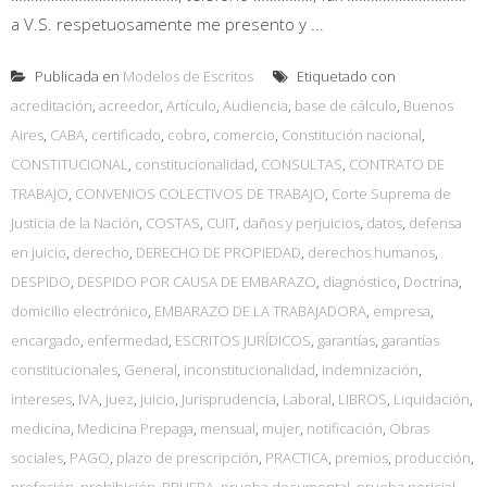
a V.S. respetuosamente me presento y ...
Publicada en
Modelos de Escritos
Etiquetado con
acreditación
,
acreedor
,
Artículo
,
Audiencia
,
base de cálculo
,
Buenos
Aires
,
CABA
,
certificado
,
cobro
,
comercio
,
Constitución nacional
,
CONSTITUCIONAL
,
constitucionalidad
,
CONSULTAS
,
CONTRATO DE
TRABAJO
,
CONVENIOS COLECTIVOS DE TRABAJO
,
Corte Suprema de
Justicia de la Nación
,
COSTAS
,
CUIT
,
daños y perjuicios
,
datos
,
defensa
en juicio
,
derecho
,
DERECHO DE PROPIEDAD
,
derechos humanos
,
DESPIDO
,
DESPIDO POR CAUSA DE EMBARAZO
,
diagnóstico
,
Doctrina
,
domicilio electrónico
,
EMBARAZO DE LA TRABAJADORA
,
empresa
,
encargado
,
enfermedad
,
ESCRITOS JURÍDICOS
,
garantías
,
garantías
constitucionales
,
General
,
inconstitucionalidad
,
indemnización
,
intereses
,
IVA
,
juez
,
juicio
,
Jurisprudencia
,
Laboral
,
LIBROS
,
Liquidación
,
medicina
,
Medicina Prepaga
,
mensual
,
mujer
,
notificación
,
Obras
sociales
,
PAGO
,
plazo de prescripción
,
PRACTICA
,
premios
,
producción
,
profesión
,
prohibición
,
PRUEBA
,
prueba documental
,
prueba pericial
,