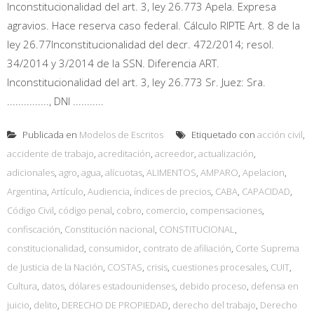
Inconstitucionalidad del art. 3, ley 26.773 Apela. Expresa
agravios. Hace reserva caso federal. Cálculo RIPTE Art. 8 de la
ley 26.77Inconstitucionalidad del decr. 472/2014; resol.
34/2014 y 3/2014 de la SSN. Diferencia ART.
Inconstitucionalidad del art. 3, ley 26.773 Sr. Juez: Sra.
..............., DNI ...........
Publicada en
Modelos de Escritos
Etiquetado con
acción civil
,
accidente de trabajo
,
acreditación
,
acreedor
,
actualización
,
adicionales
,
agro
,
agua
,
alícuotas
,
ALIMENTOS
,
AMPARO
,
Apelacion
,
Argentina
,
Artículo
,
Audiencia
,
índices de precios
,
CABA
,
CAPACIDAD
,
Código Civil
,
código penal
,
cobro
,
comercio
,
compensaciones
,
confiscación
,
Constitución nacional
,
CONSTITUCIONAL
,
constitucionalidad
,
consumidor
,
contrato de afiliación
,
Corte Suprema
de Justicia de la Nación
,
COSTAS
,
crisis
,
cuestiones procesales
,
CUIT
,
Cultura
,
datos
,
dólares estadounidenses
,
debido proceso
,
defensa en
juicio
,
delito
,
DERECHO DE PROPIEDAD
,
derecho del trabajo
,
Derecho