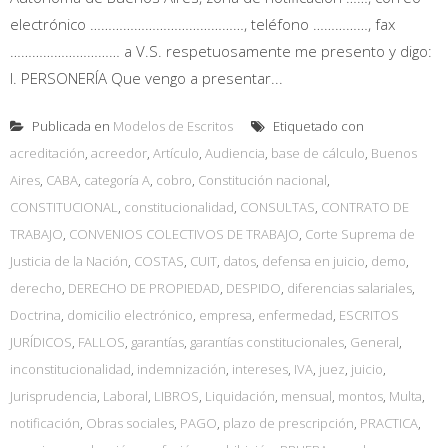
electrónico ……………………………………, teléfono ……………, fax
………………………… a V.S. respetuosamente me presento y digo:
I. PERSONERÍA Que vengo a presentar...
Publicada en
Modelos de Escritos
Etiquetado con
acreditación
,
acreedor
,
Artículo
,
Audiencia
,
base de cálculo
,
Buenos
Aires
,
CABA
,
categoría A
,
cobro
,
Constitución nacional
,
CONSTITUCIONAL
,
constitucionalidad
,
CONSULTAS
,
CONTRATO DE
TRABAJO
,
CONVENIOS COLECTIVOS DE TRABAJO
,
Corte Suprema de
Justicia de la Nación
,
COSTAS
,
CUIT
,
datos
,
defensa en juicio
,
demo
,
derecho
,
DERECHO DE PROPIEDAD
,
DESPIDO
,
diferencias salariales
,
Doctrina
,
domicilio electrónico
,
empresa
,
enfermedad
,
ESCRITOS
JURÍDICOS
,
FALLOS
,
garantías
,
garantías constitucionales
,
General
,
inconstitucionalidad
,
indemnización
,
intereses
,
IVA
,
juez
,
juicio
,
Jurisprudencia
,
Laboral
,
LIBROS
,
Liquidación
,
mensual
,
montos
,
Multa
,
notificación
,
Obras sociales
,
PAGO
,
plazo de prescripción
,
PRACTICA
,