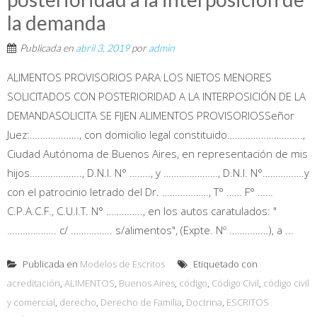
la demanda
Publicada en
abril 3, 2019
por
admin
ALIMENTOS PROVISORIOS PARA LOS NIETOS MENORES
SOLICITADOS CON POSTERIORIDAD A LA INTERPOSICIÓN DE LA
DEMANDASOLICITA SE FIJEN ALIMENTOS PROVISORIOSSeñor
Juez:………………., con domicilio legal constituido………………………..,
Ciudad Autónoma de Buenos Aires, en representación de mis
hijos……………….., D.N.I. N° …….., y …………………, D.N.I. N°…………….y
con el patrocinio letrado del Dr. ………………, T° …… F° ……
C.P.A.C.F., C.U.I.T. N° ………….., en los autos caratulados: "
………………. c/ ……………. s/alimentos", (Expte. Nº ……………), a ...
Publicada en
Modelos de Escritos
Etiquetado con
acreditación
,
ALIMENTOS
,
Buenos Aires
,
código
,
Código Civil
,
código civil
y comercial
,
derecho
,
Derecho de Familia
,
Doctrina
,
ESCRITOS