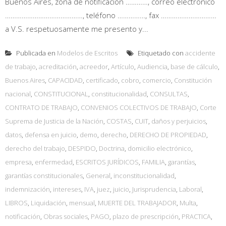
Buenos Aires, zona de notificación …………, correo electrónico
……………………………………, teléfono ……………, fax …………………………
a V.S. respetuosamente me presento y...
Publicada en
Modelos de Escritos
Etiquetado con
accidente
de trabajo
,
acreditación
,
acreedor
,
Artículo
,
Audiencia
,
base de cálculo
,
Buenos Aires
,
CAPACIDAD
,
certificado
,
cobro
,
comercio
,
Constitución
nacional
,
CONSTITUCIONAL
,
constitucionalidad
,
CONSULTAS
,
CONTRATO DE TRABAJO
,
CONVENIOS COLECTIVOS DE TRABAJO
,
Corte
Suprema de Justicia de la Nación
,
COSTAS
,
CUIT
,
daños y perjuicios
,
datos
,
defensa en juicio
,
demo
,
derecho
,
DERECHO DE PROPIEDAD
,
derecho del trabajo
,
DESPIDO
,
Doctrina
,
domicilio electrónico
,
empresa
,
enfermedad
,
ESCRITOS JURÍDICOS
,
FAMILIA
,
garantías
,
garantías constitucionales
,
General
,
inconstitucionalidad
,
indemnización
,
intereses
,
IVA
,
juez
,
juicio
,
Jurisprudencia
,
Laboral
,
LIBROS
,
Liquidación
,
mensual
,
MUERTE DEL TRABAJADOR
,
Multa
,
notificación
,
Obras sociales
,
PAGO
,
plazo de prescripción
,
PRACTICA
,