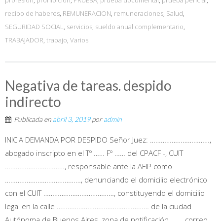
recibo de haberes
,
REMUNERACION
,
remuneraciones
,
Salud
,
SEGURIDAD SOCIAL
,
servicios
,
sueldo anual complementario
,
TRABAJADOR
,
trabajo
,
Varios
Negativa de tareas. despido
indirecto
Publicada en
abril 3, 2019
por
admin
INICIA DEMANDA POR DESPIDO Señor Juez: ……………………………,
abogado inscripto en el Tº …… Fº …… del CPACF -, CUIT
……………………………, responsable ante la AFIP como
……………………………………, denunciando el domicilio electrónico
con el CUIT …………………………………, constituyendo el domicilio
legal en la calle …………………………………………… de la ciudad
Autónoma de Buenos Aires, zona de notificación ……, correo