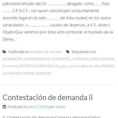
patrocinio letrado del Dr. ……………… abogado, tomo …… folio
……… C.P.A.C.F., con quien constituyen conjuntamente
domicilio legal en la calle……………de ésta ciudad, en los autos
caratulados: «…………, …….. s/juicio de disenso», a V.S. dicen:I.
ObjetoQue venimos por éste acto contestar el traslado de la
Dema...
Publicada en
Modelos de Escritos
Etiquetado con
acreditación
,
actividad laboral
,
ALIMENTOS
,
certificado
,
delito
,
derecho
,
Economía
,
ESCRITOS JURÍDICOS
,
IVA
,
juez
,
juicio
,
Laboral
,
niña
,
PRUEBA
,
prueba documental
,
sentencia
Contestación de demanda ii
Publicada en
abril 3, 2019
por
admin
5. Contestación de demandaContesta demandaSeñor