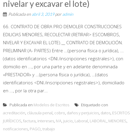
nivelar y excavar el lote)
Publicada en
abril 3, 2019
por
admin
66. CONTRATO DE OBRA PRO DEMOLER CONSTRUCCIONES
EDILICIAS MENORES, RECOLECTAR (RETIRAR> ESCOMBROS,
NIVELAR Y EXCAVAR EL LOTE).__ CONTRATO DE DEMOLICIÓN.
PRELIMINAR (A- PARTES) Entre ...(persona física o jurídica), ...
(datos identificatorios <DNI./inscripciones registrales>), con
domicilio en ..., por una parte y en adelante denominada
«PRESTADOR» y ...(persona física o jurídica), ...(datos
identificatorios <DNI./inscripciones registrales>), domiciliado
en ..., por la otra par...
Publicada en
Modelos de Escritos
Etiquetado con
acreditación
,
cláusula penal
,
cobro
,
daños y perjuicios
,
datos
,
ESCRITOS
JURÍDICOS
,
factura
,
intereses
,
IVA
,
juicio
,
Laboral
,
LABORAL
,
MENORES
,
notificaciones
,
PAGO
,
trabajo