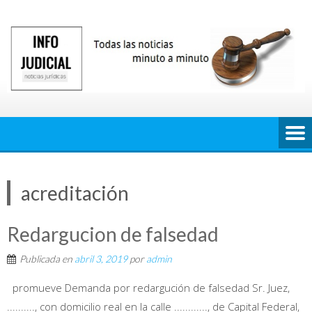
Saltar
al
contenido
acreditación
Redargucion de falsedad
Publicada en
abril 3, 2019
por
admin
promueve Demanda por redargución de falsedad Sr. Juez,
.........., con domicilio real en la calle ............, de Capital Federal,