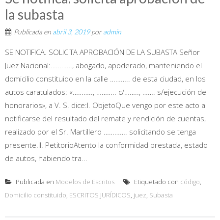
la subasta
Publicada en
abril 3, 2019
por
admin
SE NOTIFICA. SOLICITA APROBACIÓN DE LA SUBASTA Señor
Juez Nacional:…………, abogado, apoderado, manteniendo el
domicilio constituido en la calle ……….. de esta ciudad, en los
autos caratulados: «……….., ……….. c/…….., ……. s/ejecución de
honorarios», a V. S. dice:I. ObjetoQue vengo por este acto a
notificarse del resultado del remate y rendición de cuentas,
realizado por el Sr. Martillero …………. solicitando se tenga
presente.II. PetitorioAtento la conformidad prestada, estado
de autos, habiendo tra...
Publicada en
Modelos de Escritos
Etiquetado con
código
,
Domicilio constituido
,
ESCRITOS JURÍDICOS
,
juez
,
Subasta