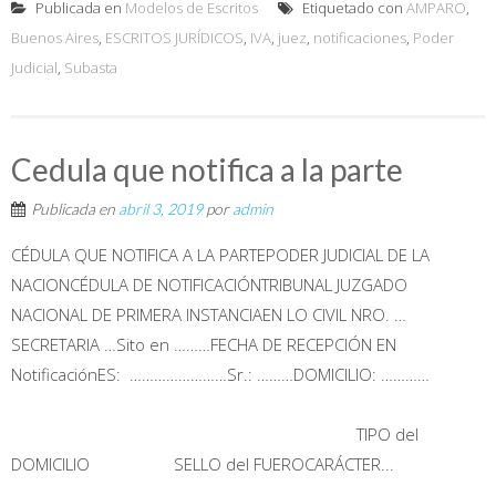
Publicada en
Modelos de Escritos
Etiquetado con
AMPARO
,
Buenos Aires
,
ESCRITOS JURÍDICOS
,
IVA
,
juez
,
notificaciones
,
Poder
Judicial
,
Subasta
Cedula que notifica a la parte
Publicada en
abril 3, 2019
por
admin
CÉDULA QUE NOTIFICA A LA PARTEPODER JUDICIAL DE LA
NACIONCÉDULA DE NOTIFICACIÓNTRIBUNAL JUZGADO
NACIONAL DE PRIMERA INSTANCIAEN LO CIVIL NRO. …
SECRETARIA …Sito en ………FECHA DE RECEPCIÓN EN
NotificaciónES: ……………………Sr.: ………DOMICILIO: …………
TIPO del
DOMICILIO SELLO del FUEROCARÁCTER...