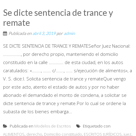
Se dicte sentencia de trance y
remate
Publicada en
abril 3, 2019
por
admin
SE DICTE SENTENCIA DE TRANCE Y REMATESeñor Juez Nacional:
……………., por derecho propio, manteniendo el domicilio
constituido en la calle …………. de esta ciudad, en los autos
caratulados: «…….., ……. c/……., …… s/ejecución de alimentos», a
V. S. dice:I. Solicita sentencia de trance y remateQue vengo
por este acto, atento el estado de autos y por no haber
abonado el demandado el monto de condena, a solicitar se
dicte sentencia de trance y remate.Por lo cual se ordene la
subasta de los bienes embarga...
Publicada en
Modelos de Escritos
Etiquetado con
ALIMENTOS
,
derecho
,
Domicilio constituido
,
ESCRITOS JURÍDICOS
,
juez
,