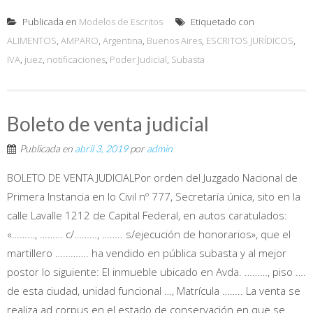
Publicada en
Modelos de Escritos
Etiquetado con
ALIMENTOS
,
AMPARO
,
Argentina
,
Buenos Aires
,
ESCRITOS JURÍDICOS
,
IVA
,
juez
,
notificaciones
,
Poder Judicial
,
Subasta
Boleto de venta judicial
Publicada en
abril 3, 2019
por
admin
BOLETO DE VENTA JUDICIALPor orden del Juzgado Nacional de
Primera Instancia en lo Civil nº 777, Secretaría única, sito en la
calle Lavalle 1212 de Capital Federal, en autos caratulados:
«………, ……… c/………, …….. s/ejecución de honorarios», que el
martillero …………. ha vendido en pública subasta y al mejor
postor lo siguiente: El inmueble ubicado en Avda. ………, piso ….
de esta ciudad, unidad funcional …, Matrícula …….. La venta se
realiza ad corpus en el estado de conservación en que se