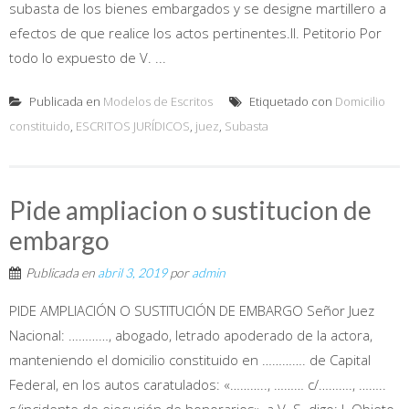
subasta de los bienes embargados y se designe martillero a
efectos de que realice los actos pertinentes.II. Petitorio Por
todo lo expuesto de V. ...
Publicada en
Modelos de Escritos
Etiquetado con
Domicilio
constituido
,
ESCRITOS JURÍDICOS
,
juez
,
Subasta
Pide ampliacion o sustitucion de
embargo
Publicada en
abril 3, 2019
por
admin
PIDE AMPLIACIÓN O SUSTITUCIÓN DE EMBARGO Señor Juez
Nacional: …………, abogado, letrado apoderado de la actora,
manteniendo el domicilio constituido en …………. de Capital
Federal, en los autos caratulados: «……….., ……… c/………., ……..
s/incidente de ejecución de honorarios», a V. S. digo: I. Objeto