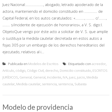
Juez Nacional:………………., abogado, letrado apoderado de la
actora, manteniendo el domicilio constituido en ………….. de
Capital Federal, en los autos caratulados: «………., ……… c/……..,
…….. s/incidente de ejecución de honorarios», a V. S. digo:I.
ObjetoQue vengo por éste acto a solicitar de V. S. que amplíe
o sustituya la medida cautelar decretada en estos autos a
fojas 305 por un embargo de los derechos hereditarios del
ejecutado, relativos al i...
Publicada en
Modelos de Escritos
Etiquetado con
acreedor
,
Artículo
,
código
,
Código Civil
,
derecho
,
Domicilio constituido
,
ESCRITOS
JURÍDICOS
,
General
,
General
,
Incidente
,
IVA
,
juez
,
juicio
,
Medida
cautelar
,
Medida cautelar
,
sentencia
,
sentencia
,
Subasta
Modelo de providencia