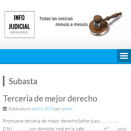
Saltar
al
contenido
Subasta
Terceria de mejor derecho
Publicada en
abril 3, 2019
por
admin
Promueve tercería de mejor derechoSeñor Juez:……………,
D.N.I. …………, con domicilio real en la calle ……………, n° ……, piso