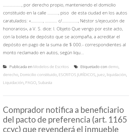
…………….., por derecho propio, manteniendo el domicilio
constituido en la calle ………., piso de esta ciudad en los autos
caratulados: «……….., ……….. c/……………, Néstor s/ejecución de
honorarios», a V. S. dice: I. Objeto Que vengo por este acto,
con la boleta de depósito que se acompaña, a acreditar el
depósito en pago de la suma de $ 000.- correspondientes al
monto reclamado en autos, según liqu...
Publicada en
Modelos de Escritos
Etiquetado con
demo
,
derecho
,
Domicilio constituido
,
ESCRITOS JURÍDICOS
,
juez
,
liquidación
,
Liquidación
,
PAGO
,
Subasta
Comprador notifica a beneficiario
del pacto de preferencia (art. 1165
ccyc) que revenderá el inmueble