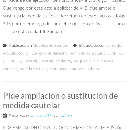
Que vengo por este acto a solicitar de V. S. que amplíe o
sustituya la medida cautelar decretada en estos autos a fojas
305 por un embargo del inmueble ubicado en Av. ……….., piso
……. de esta ciudad. II. Fundam...
Publicada en
Modelos de Escritos
Etiquetado con
acreedor
,
Artículo
,
código
,
Código Civil
,
derecho
,
Domicilio constituido
,
ESCRITOS
JURÍDICOS
,
General
,
General
,
Incidente
,
IVA
,
juez
,
juicio
,
Medida
cautelar
,
Medida cautelar
,
sentencia
,
sentencia
,
Subasta
Pide ampliacion o sustitucion de
medida cautelar
Publicada en
abril 3, 2019
por
admin
PIDE AMPLIACIÓN O SUSTITUCIÓN DE MEDIDA CAUTELARSeñor