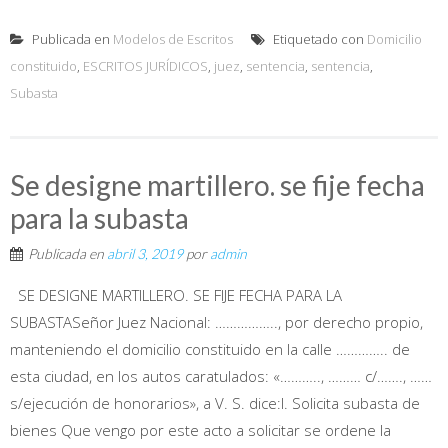
Publicada en
Modelos de Escritos
Etiquetado con
Domicilio
constituido
,
ESCRITOS JURÍDICOS
,
juez
,
sentencia
,
sentencia
,
Subasta
Se designe martillero. se fije fecha
para la subasta
Publicada en
abril 3, 2019
por
admin
SE DESIGNE MARTILLERO. SE FIJE FECHA PARA LA
SUBASTASeñor Juez Nacional: …………….., por derecho propio,
manteniendo el domicilio constituido en la calle ………….. de
esta ciudad, en los autos caratulados: «……….., ……… c/……., ……
s/ejecución de honorarios», a V. S. dice:I. Solicita subasta de
bienes Que vengo por este acto a solicitar se ordene la