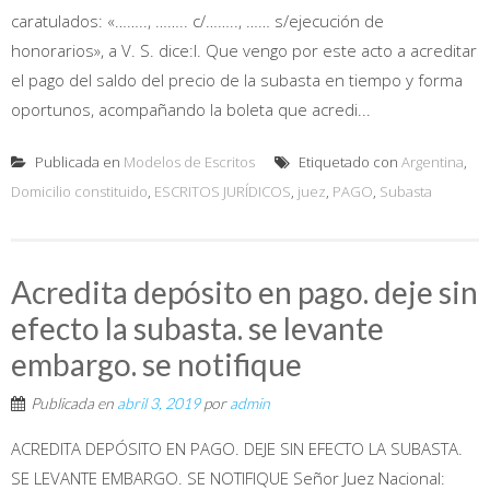
caratulados: «…….., …….. c/…….., …… s/ejecución de
honorarios», a V. S. dice:I. Que vengo por este acto a acreditar
el pago del saldo del precio de la subasta en tiempo y forma
oportunos, acompañando la boleta que acredi...
Publicada en
Modelos de Escritos
Etiquetado con
Argentina
,
Domicilio constituido
,
ESCRITOS JURÍDICOS
,
juez
,
PAGO
,
Subasta
Acredita depósito en pago. deje sin
efecto la subasta. se levante
embargo. se notifique
Publicada en
abril 3, 2019
por
admin
ACREDITA DEPÓSITO EN PAGO. DEJE SIN EFECTO LA SUBASTA.
SE LEVANTE EMBARGO. SE NOTIFIQUE Señor Juez Nacional: