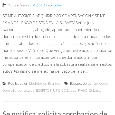
Publicada en
abril 3, 2019
por
admin
SE ME AUTORICE A ADQUIRIR POR COMPENSACIÓN Y SE ME
EXIMA DEL PAGO DE SEÑA EN LA SUBASTASeñor Juez
Nacional: ……………, abogado, apoderado, manteniendo el
domicilio constituido en la calle …………… de esta ciudad, en los
autos caratulados: «……….., ………. c/……, …….. s/ejecución de
honorarios», a V. S. dice:Que vengo por este acto a solicitar se
me autorice en mi carácter de acreedor a adquirir por
compensación de créditos en la subasta a realizarse en estos
autos.Asimismo se me exima del pago de la se...
Publicada en
Modelos de Escritos
Etiquetado con
acreedor
,
Domicilio constituido
,
ESCRITOS JURÍDICOS
,
juez
,
PAGO
,
Subasta
Se notifica. solicita aprobacion de