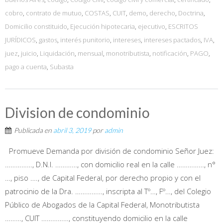
cobro
,
contrato de mutuo
,
COSTAS
,
CUIT
,
demo
,
derecho
,
Doctrina
,
Domicilio constituido
,
Ejecución hipotecaria
,
ejecutivo
,
ESCRITOS
JURÍDICOS
,
gastos
,
interés punitorio
,
intereses
,
intereses pactados
,
IVA
,
juez
,
juicio
,
Liquidación
,
mensual
,
monotributista
,
notificación
,
PAGO
,
pago a cuenta
,
Subasta
Division de condominio
Publicada en
abril 3, 2019
por
admin
Promueve Demanda por división de condominio Señor Juez:
……………, D.N.I. …………, con domicilio real en la calle ……………, n°
…, piso …., de Capital Federal, por derecho propio y con el
patrocinio de la Dra. ……………, inscripta al Tº…, Fº…, del Colegio
Público de Abogados de la Capital Federal, Monotributista
………, CUIT ……………, constituyendo domicilio en la calle