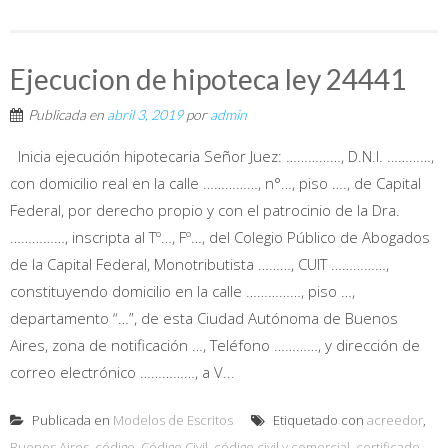
Ejecucion de hipoteca ley 24441
Publicada en
abril 3, 2019
por
admin
Inicia ejecución hipotecaria Señor Juez: ……………, D.N.I. …………,
con domicilio real en la calle ……………, n°…, piso …., de Capital
Federal, por derecho propio y con el patrocinio de la Dra.
……………, inscripta al Tº…, Fº…, del Colegio Público de Abogados
de la Capital Federal, Monotributista ………, CUIT ……………,
constituyendo domicilio en la calle ……………, piso …,
departamento “…”, de esta Ciudad Autónoma de Buenos
Aires, zona de notificación …, Teléfono …………, y dirección de
correo electrónico ……………, a V...
Publicada en
Modelos de Escritos
Etiquetado con
acreedor
,
Buenos Aires
,
código
,
Código Civil
,
código civil y comercial
,
certificado
,