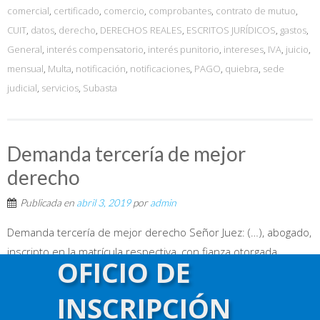
comercial
,
certificado
,
comercio
,
comprobantes
,
contrato de mutuo
,
CUIT
,
datos
,
derecho
,
DERECHOS REALES
,
ESCRITOS JURÍDICOS
,
gastos
,
General
,
interés compensatorio
,
interés punitorio
,
intereses
,
IVA
,
juicio
,
mensual
,
Multa
,
notificación
,
notificaciones
,
PAGO
,
quiebra
,
sede
judicial
,
servicios
,
Subasta
Demanda tercería de mejor
derecho
Publicada en
abril 3, 2019
por
admin
Demanda tercería de mejor derecho Señor Juez: (…), abogado,
inscripto en la matrícula respectiva, con fianza otorgada
OFICIO DE
vigente, constituyendo domicilio legal en (…), ante VS.
respetuosamente comparezco y digo: Tal como lo acredito
INSCRIPCIÓN
con el poder especial que en original y copia acompaño, soy