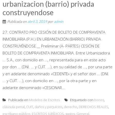
urbanizacion (barrio) privada
construyendose
Publicada en
abril 3, 2019
por
admin
27. CONTRATO PRO CESIÓN DE BOLETO DE COMPRAVENTA
INMOBILIARIA (P.H.) EN URBANIZACIÓN (BARRIO) PRIVADA
CONSTRUYÉNDOSE.__ Preliminar (A- PARTES) CESIÓN DE
BOLETO DE COMPRAVENTA INMOBILIARIA. Entre Urbanizadora
... S.A., con domicilio en ..., representada para en este acto
por don ... (DNI. ... y CUIT. ...), en su calidad de ..., por una parte
y en adelante denominado «CEDENTE» y el señor don ... (DNI.
... y CUIT. ...), con domicilio en ..., por la otra parte y en
adelante denominado «CESIONAR...
Publicada en
Modelos de Escritos
Etiquetado con
bonos
,
cláusula penal
,
CUIT
,
daños y perjuicios
,
derecho
,
DERECHOS REALES
,
escribano público
,
ESCRITOS JURÍDICOS
,
gastos
,
General
,