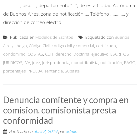
……………, piso …, departamento “…”, de esta Ciudad Autónoma
de Buenos Aires, zona de notificación …, Teléfono …………, y
dirección de correo electró...
Publicada en
Modelos de Escritos
Etiquetado con
Buenos
Aires
,
código
,
Código Civil
,
código civil y comercial
,
certificado
,
condominio
,
COSTAS
,
CUIT
,
derecho
,
Doctrina
,
ejecutivo
,
ESCRITOS
JURÍDICOS
,
IVA
,
juez
,
Jurisprudencia
,
monotributista
,
notificación
,
PAGO
,
porcentajes
,
PRUEBA
,
sentencia
,
Subasta
Denuncia comitente y compra en
comision. comisionista presta
conformidad
Publicada en
abril 3, 2019
por
admin