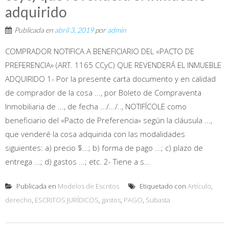
adquirido
Publicada en
abril 3, 2019
por
admin
COMPRADOR NOTIFICA A BENEFICIARIO DEL «PACTO DE
PREFERENCIA» (ART. 1165 CCyC) QUE REVENDERÁ EL INMUEBLE
ADQUIRIDO 1- Por la presente carta documento y en calidad
de comprador de la cosa ..., por Boleto de Compraventa
Inmobiliaria de ..., de fecha .../.../.., NOTIFÍCOLE como
beneficiario del «Pacto de Preferencia» según la cláusula ...,
que venderé la cosa adquirida con las modalidades
siguientes: a) precio $...; b) forma de pago ...; c) plazo de
entrega ...; d) gastos ...; etc. 2- Tiene a s...
Publicada en
Modelos de Escritos
Etiquetado con
Artículo
,
derecho
,
ESCRITOS JURÍDICOS
,
gastos
,
PAGO
,
Subasta