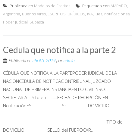
Publicada en
Modelos de Escritos
Etiquetado con
AMPARO
,
Argentina
,
Buenos Aires
,
ESCRITOS JURÍDICOS
,
IVA
,
juez
,
notificaciones
,
Poder Judicial
,
Subasta
Cedula que notifica a la parte 2
Publicada en
abril 3, 2019
por
admin
CÉDULA QUE NOTIFICA A LA PARTEPODER JUDICIAL DE LA
NACIONCÉDULA DE NOTIFICACIÓNTRIBUNAL JUZGADO
NACIONAL DE PRIMERA INSTANCIAEN LO CIVIL NRO. …
SECRETARIA …Sito en ………FECHA DE RECEPCIÓN EN
NotificaciónES: ……………………Sr.: …….. …….DOMICILIO: …………
TIPO del
DOMICILIO SELLO del FUEROCAR...