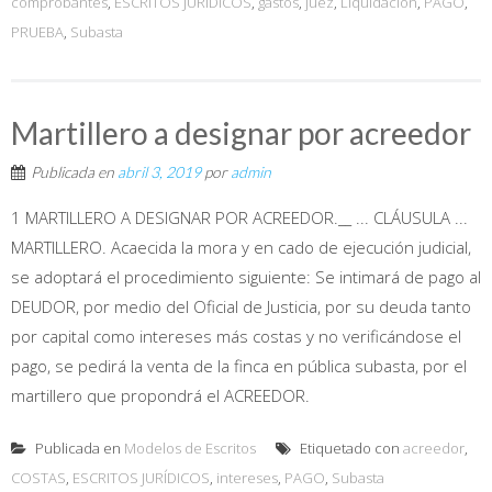
comprobantes
,
ESCRITOS JURÍDICOS
,
gastos
,
juez
,
Liquidación
,
PAGO
,
PRUEBA
,
Subasta
Martillero a designar por acreedor
Publicada en
abril 3, 2019
por
admin
1 MARTILLERO A DESIGNAR POR ACREEDOR.__ ... CLÁUSULA ...
MARTILLERO. Acaecida la mora y en cado de ejecución judicial,
se adoptará el procedimiento siguiente: Se intimará de pago al
DEUDOR, por medio del Oficial de Justicia, por su deuda tanto
por capital como intereses más costas y no verificándose el
pago, se pedirá la venta de la finca en pública subasta, por el
martillero que propondrá el ACREEDOR.
Publicada en
Modelos de Escritos
Etiquetado con
acreedor
,
COSTAS
,
ESCRITOS JURÍDICOS
,
intereses
,
PAGO
,
Subasta