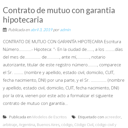
Contrato de mutuo con garantia
hipotecaria
Publicada en
abril 3, 2019
por
admin
CONTRATO DE MUTUO CON GARANTÍA HIPOTECARIA Escritura
Número…………- Hipoteca: “- En la ciudad de……, a los ………días
del mes de…………… de…………, ante mí,…………, notario
autorizante, titular de este registro número………, comparece
el Sr. ……… (nombre y apellido, estado civil, domicilio, CUIT,
fecha nacimiento, DNI) por una parte, y el Sr. …………… (nombre
y apellido, estado civil, domicilio, CUIT, fecha nacimiento, DNI)
por la otra, vienen por este acto a formalizar el siguiente
contrato de mutuo con garantía...
Publicada en
Modelos de Escritos
Etiquetado con
acreedor
,
arbitraje
,
Argentina
,
Buenos Aires
,
código
,
Código Civil
,
código civil y