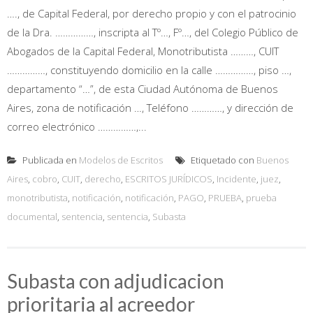
…., de Capital Federal, por derecho propio y con el patrocinio
de la Dra. ……………, inscripta al Tº…, Fº…, del Colegio Público de
Abogados de la Capital Federal, Monotributista ………, CUIT
……………, constituyendo domicilio en la calle ……………, piso …,
departamento “…”, de esta Ciudad Autónoma de Buenos
Aires, zona de notificación …, Teléfono …………, y dirección de
correo electrónico ……………,...
Publicada en
Modelos de Escritos
Etiquetado con
Buenos
Aires
,
cobro
,
CUIT
,
derecho
,
ESCRITOS JURÍDICOS
,
Incidente
,
juez
,
monotributista
,
notificación
,
notificación
,
PAGO
,
PRUEBA
,
prueba
documental
,
sentencia
,
sentencia
,
Subasta
Subasta con adjudicacion
prioritaria al acreedor