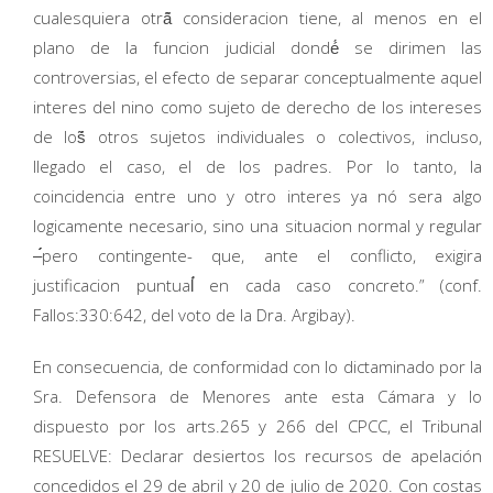
cualesquiera otrá̃ consideracion tiene, al menos en el
plano de la funcion judicial dondé́ se dirimen las
controversias, el efecto de separar conceptualmente aquel
interes del nino como sujeto de derecho de los intereses
de loś̃ otros sujetos individuales o colectivos, incluso,
llegado el caso, el de los padres. Por lo tanto, la
coincidencia entre uno y otro interes ya nó sera algo
logicamente necesario, sino una situacion normal y regular
–́́́pero contingente- que, ante el conflicto, exigira
justificacion puntuaĺ́ en cada caso concreto.” (conf.
Fallos:330:642, del voto de la Dra. Argibay).
En consecuencia, de conformidad con lo dictaminado por la
Sra. Defensora de Menores ante esta Cámara y lo
dispuesto por los arts.265 y 266 del CPCC, el Tribunal
RESUELVE: Declarar desiertos los recursos de apelación
concedidos el 29 de abril y 20 de julio de 2020. Con costas