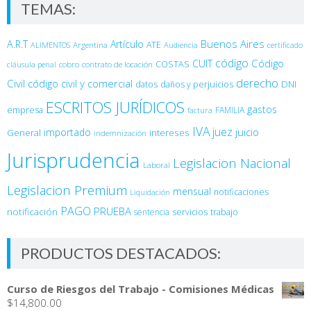
TEMAS:
Buenos Aires
A.R.T
Artículo
Argentina
ATE
ALIMENTOS
Audiencia
certificado
código
Código
CUIT
COSTAS
cobro
contrato de locación
cláusula penal
derecho
Civil
código civil y comercial
DNI
datos
daños y perjuicios
ESCRITOS JURÍDICOS
gastos
empresa
FAMILIA
factura
IVA
juez
juicio
importado
General
intereses
indemnización
Jurisprudencia
Legislacion Nacional
Laboral
Legislacion Premium
mensual
notificaciones
Liquidación
PAGO
PRUEBA
notificación
sentencia
servicios
trabajo
PRODUCTOS DESTACADOS:
Curso de Riesgos del Trabajo - Comisiones Médicas
$
14,800.00