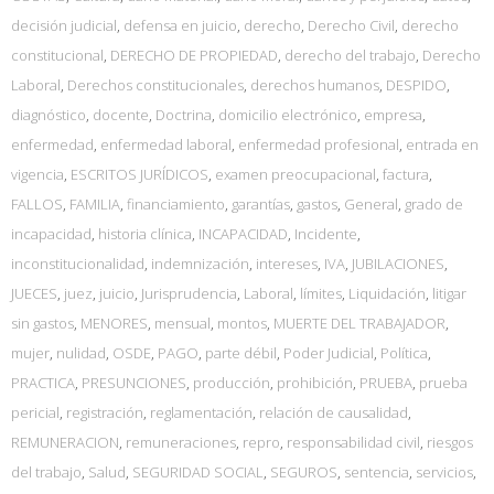
decisión judicial
,
defensa en juicio
,
derecho
,
Derecho Civil
,
derecho
constitucional
,
DERECHO DE PROPIEDAD
,
derecho del trabajo
,
Derecho
Laboral
,
Derechos constitucionales
,
derechos humanos
,
DESPIDO
,
diagnóstico
,
docente
,
Doctrina
,
domicilio electrónico
,
empresa
,
enfermedad
,
enfermedad laboral
,
enfermedad profesional
,
entrada en
vigencia
,
ESCRITOS JURÍDICOS
,
examen preocupacional
,
factura
,
FALLOS
,
FAMILIA
,
financiamiento
,
garantías
,
gastos
,
General
,
grado de
incapacidad
,
historia clínica
,
INCAPACIDAD
,
Incidente
,
inconstitucionalidad
,
indemnización
,
intereses
,
IVA
,
JUBILACIONES
,
JUECES
,
juez
,
juicio
,
Jurisprudencia
,
Laboral
,
límites
,
Liquidación
,
litigar
sin gastos
,
MENORES
,
mensual
,
montos
,
MUERTE DEL TRABAJADOR
,
mujer
,
nulidad
,
OSDE
,
PAGO
,
parte débil
,
Poder Judicial
,
Política
,
PRACTICA
,
PRESUNCIONES
,
producción
,
prohibición
,
PRUEBA
,
prueba
pericial
,
registración
,
reglamentación
,
relación de causalidad
,
REMUNERACION
,
remuneraciones
,
repro
,
responsabilidad civil
,
riesgos
del trabajo
,
Salud
,
SEGURIDAD SOCIAL
,
SEGUROS
,
sentencia
,
servicios
,