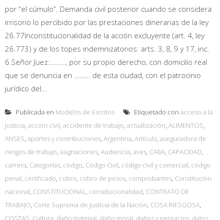
por “el cúmulo”. Demanda civil posterior cuando se considera
irrisorio lo percibido por las prestaciones dinerarias de la ley
26.77Inconstitucionalidad de la acción excluyente (art. 4, ley
26.773) y de los topes indemnizatorios: arts. 3, 8, 9 y 17, inc.
6.Señor Juez:………, por su propio derecho, con domicilio real
que se denuncia en ……… de esta ciudad, con el patrocinio
jurídico del...
Publicada en
Modelos de Escritos
Etiquetado con
acceso a la
Justicia
,
acción civil
,
accidente de trabajo
,
actualización
,
ALIMENTOS
,
ANSES
,
aportes y contribuciones
,
Argentina
,
Artículo
,
aseguradora de
riesgos de trabajo
,
asignaciones
,
Audiencia
,
aves
,
CABA
,
CAPACIDAD
,
carrera
,
Categorías
,
código
,
Código Civil
,
código civil y comercial
,
código
penal
,
certificado
,
cobro
,
cobro de pesos
,
comprobantes
,
Constitución
nacional
,
CONSTITUCIONAL
,
constitucionalidad
,
CONTRATO DE
TRABAJO
,
Corte Suprema de Justicia de la Nación
,
COSA RIESGOSA
,
COSTAS
,
Cultura
,
daño material
,
daño moral
,
daños y perjuicios
,
datos
,