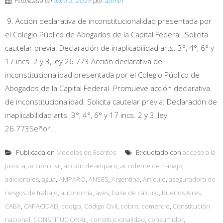
Publicada en
abril 3, 2019
por
admin
9. Acción declarativa de inconstitucionalidad presentada por
el Colegio Público de Abogados de la Capital Federal. Solicita
cautelar previa: Declaración de inaplicabilidad arts. 3°, 4°, 6° y
17 incs. 2 y 3, ley 26.773 Acción declarativa de
inconstitucionalidad presentada por el Colegio Público de
Abogados de la Capital Federal. Promueve acción declarativa
de inconstitucionalidad. Solicita cautelar previa: Declaración de
inaplicabilidad arts. 3°, 4°, 6° y 17 incs. 2 y 3, ley
26.773Señor...
Publicada en
Modelos de Escritos
Etiquetado con
acceso a la
Justicia
,
acción civil
,
acción de amparo
,
accidente de trabajo
,
adicionales
,
agua
,
AMPARO
,
ANSES
,
Argentina
,
Artículo
,
aseguradora de
riesgos de trabajo
,
autonomía
,
aves
,
base de cálculo
,
Buenos Aires
,
CABA
,
CAPACIDAD
,
código
,
Código Civil
,
cobro
,
comercio
,
Constitución
nacional
,
CONSTITUCIONAL
,
constitucionalidad
,
consumidor
,