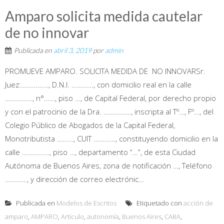
Amparo solicita medida cautelar
de no innovar
Publicada en
abril 3, 2019
por
admin
PROMUEVE AMPARO. SOLICITA MEDIDA DE NO INNOVARSr.
Juez:……………, D.N.I. …………, con domicilio real en la calle
……………, n°……, piso …, de Capital Federal, por derecho propio
y con el patrocinio de la Dra. ……………, inscripta al Tº…, Fº…, del
Colegio Público de Abogados de la Capital Federal,
Monotributista ………, CUIT …………, constituyendo domicilio en la
calle ……………, piso …, departamento “…”, de esta Ciudad
Autónoma de Buenos Aires, zona de notificación …, Teléfono
…………, y dirección de correo electrónic...
Publicada en
Modelos de Escritos
Etiquetado con
acción de
amparo
,
AMPARO
,
Artículo
,
autonomía
,
Buenos Aires
,
CABA
,