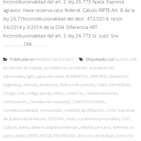
Inconstitucionalidad del art. 3, ley 26.773 Apela. Expresa
agravios. Hace reserva caso federal. Cálculo RIPTE Art. 8 de la
ley 26.77Inconstitucionalidad del decr. 472/2014; resol.
34/2014 y 3/2014 de la SSN. Diferencia ART.
Inconstitucionalidad del art. 3, ley 26.773 Sr. Juez: Sra.
..............., DNI ...........
Publicada en
Modelos de Escritos
Etiquetado con
acción civil
,
accidente de trabajo
,
acreditación
,
acreedor
,
actualización
,
adicionales
,
agro
,
agua
,
alícuotas
,
ALIMENTOS
,
AMPARO
,
Apelacion
,
Argentina
,
Artículo
,
Audiencia
,
índices de precios
,
CABA
,
CAPACIDAD
,
Código Civil
,
código penal
,
cobro
,
comercio
,
compensaciones
,
confiscación
,
Constitución nacional
,
CONSTITUCIONAL
,
constitucionalidad
,
consumidor
,
contrato de afiliación
,
Corte Suprema
de Justicia de la Nación
,
COSTAS
,
crisis
,
cuestiones procesales
,
CUIT
,
Cultura
,
datos
,
dólares estadounidenses
,
debido proceso
,
defensa en
juicio
,
delito
,
DERECHO DE PROPIEDAD
,
derecho del trabajo
,
Derecho