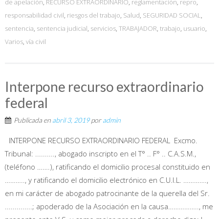
de apelación
,
RECURSO EXTRAORDINARIO
,
reglamentación
,
repro
,
responsabilidad civil
,
riesgos del trabajo
,
Salud
,
SEGURIDAD SOCIAL
,
sentencia
,
sentencia judicial
,
servicios
,
TRABAJADOR
,
trabajo
,
usuario
,
Varios
,
vía civil
Interpone recurso extraordinario
federal
Publicada en
abril 3, 2019
por
admin
INTERPONE RECURSO EXTRAORDINARIO FEDERAL Excmo.
Tribunal: .........., abogado inscripto en el T° .. F° .. C.A.S.M.,
(teléfono …….), ratificando el domicilio procesal constituido en
……….., y ratificando el domicilio electrónico en C.U.I.L. ………….,
en mi carácter de abogado patrocinante de la querella del Sr.
..............; apoderado de la Asociación en la causa…………….., me