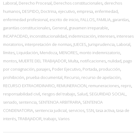
Laboral
,
Derecho Procesal
,
Derechos constitucionales
,
derechos
humanos
,
DESPIDO
,
Doctrina
,
ejecutivo
,
empresa
,
enfermedad
,
enfermedad profesional
,
escrito de inicio
,
FALLOS
,
FAMILIA
,
garantías
,
garantías constitucionales
,
General
,
gravamen irreparable
,
INCAPACIDAD
,
inconstitucionalidad
,
indemnización
,
intereses
,
intereses
moratorios
,
interpretación de normas
,
JUECES
,
Jurisprudencia
,
Laboral
,
límites
,
Liquidación
,
Mendoza
,
MENORES
,
monto indemnizatorio
,
montos
,
MUERTE DEL TRABAJADOR
,
Multa
,
notificaciones
,
nulidad
,
pago
por consignación
,
pasajes
,
Poder Ejecutivo
,
Portada
,
producción
,
prohibición
,
prueba documental
,
Recurso
,
recurso de apelación
,
RECURSO EXTRAORDINARIO
,
REMUNERACION
,
remuneraciones
,
repro
,
responsabilidad civil
,
riesgos del trabajo
,
Salud
,
SEGURIDAD SOCIAL
,
senado
,
sentencia
,
SENTENCIA ARBITRARIA
,
SENTENCIA
CONDENATORIA
,
sentencia judicial
,
servicios
,
SSN
,
tasa activa
,
tasa de
interés
,
TRABAJADOR
,
trabajo
,
Varios