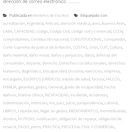
dirección de correo electrónico ………...
Publicada en
Modelos de Escritos
Etiquetado con
acreditación
,
Argentina
,
Artículo
,
atención médica
,
aves
,
Buenos Aires
,
CABA
,
CAPACIDAD
,
código
,
Código Civil
,
código civil y comercial
,
CCCN
,
comprobantes
,
Constitución nacional
,
CONSTITUCIONAL
,
consumidor
,
Corte Suprema de Justicia de la Nación
,
COSTAS
,
crisis
,
CUIT
,
Cultura
,
daño material
,
daño moral
,
daños y perjuicios
,
datos
,
defensa del
consumidor
,
deporte
,
derecho
,
Derechos constitucionales
,
derechos
humanos
,
diagnóstico
,
Discapacidad
,
Doctrina
,
ejercicios
,
empresa
,
encargado
,
ESCRITOS JURÍDICOS
,
estado de salud
,
factura
,
FALLOS
,
FAMILIA
,
garantías
,
gastos
,
General
,
grado de incapacidad
,
hecho
dañoso
,
historia clínica
,
INCAPACIDAD
,
Incidente
,
incidentes
,
indemnización
,
intereses
,
IVA
,
juez
,
juicio
,
Jurisprudencia
,
Laboral
,
LIBROS
,
Liquidación
,
litigar sin gastos
,
MEDICAMENTOS
,
monotributista
,
montos
,
NOTICIAS
,
notificación
,
obligación de reparar
,
obligación de
resarcir
,
PAGO
,
perro
,
PRACTICA
,
PROCESAL CIVIL Y COMERCIAL
,