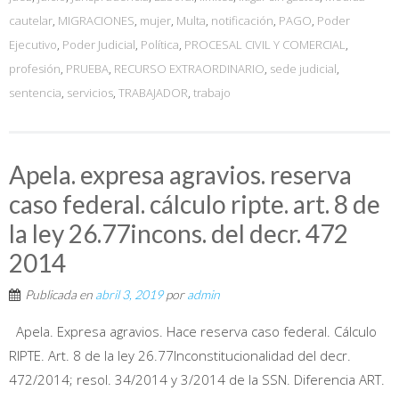
cautelar
,
MIGRACIONES
,
mujer
,
Multa
,
notificación
,
PAGO
,
Poder
Ejecutivo
,
Poder Judicial
,
Política
,
PROCESAL CIVIL Y COMERCIAL
,
profesión
,
PRUEBA
,
RECURSO EXTRAORDINARIO
,
sede judicial
,
sentencia
,
servicios
,
TRABAJADOR
,
trabajo
Apela. expresa agravios. reserva
caso federal. cálculo ripte. art. 8 de
la ley 26.77incons. del decr. 472
2014
Publicada en
abril 3, 2019
por
admin
Apela. Expresa agravios. Hace reserva caso federal. Cálculo
RIPTE. Art. 8 de la ley 26.77Inconstitucionalidad del decr.
472/2014; resol. 34/2014 y 3/2014 de la SSN. Diferencia ART.