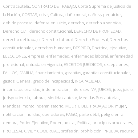
Contracautela.
,
CONTRATO DE TRABAJO
,
Corte Suprema de Justicia de
la Nación
,
COSTAS
,
crisis
,
Cultura
,
daño moral
,
daños y perjuicios
,
debido proceso
,
defensa en juicio
,
derecho
,
derecho a ser oída
,
Derecho Civil
,
derecho constitucional
,
DERECHO DE PROPIEDAD
,
derecho del trabajo
,
Derecho Laboral
,
Derecho Procesal
,
Derechos
constitucionales
,
derechos humanos
,
DESPIDO
,
Doctrina
,
ejecutivo
,
ELECCIONES
,
empresa
,
enfermedad
,
enfermedad laboral
,
enfermedad
profesional
,
entrada en vigencia
,
ESCRITOS JURÍDICOS
,
excepciones
,
FALLOS
,
FAMILIA
,
financiamiento
,
garantías
,
garantías constitucionales
,
gastos
,
General
,
grado de incapacidad
,
INCAPACIDAD
,
inconstitucionalidad
,
indemnización
,
intereses
,
IVA
,
JUECES
,
juez
,
juicio
,
Jurisprudencia
,
Laboral
,
Medida cautelar
,
Medidas Precautorias
,
Mendoza
,
monto indemnizatorio
,
MUERTE DEL TRABAJADOR
,
mujer
,
notificación
,
nulidad
,
operadores
,
PAGO
,
parte débil
,
peligro en la
demora
,
Poder Ejecutivo
,
Poder Judicial
,
Política
,
principios procesales
,
PROCESAL CIVIL Y COMERCIAL
,
profesión
,
prohibición
,
PRUEBA
,
recurso