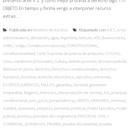
presento ante V.S. y como mejor proceda a derecho digo: I.—
OBJETO En tiempo y forma vengo a interponer recurso
extrao...
Publicada en
Modelos de Escritos
Etiquetado con
A.R.T
,
actos
administrativos
,
afectación
,
agua
,
Argentina
,
Artículo
,
ATE
,
Buenos Aires
,
CABA
,
código
,
Constitución nacional
,
CONSTITUCIONAL
,
constitucionalidad
,
Corte Suprema de Justicia de la Nación
,
COSTAS
,
crisis
,
cuestiones procesales
,
Cultura
,
debido proceso
,
decisión judicial
,
defensa en juicio
,
derecho
,
Derechos constitucionales
,
derechos
humanos
,
Doctrina
,
domicilio electrónico
,
ejecutivo
,
entrevista
,
ESCRITOS JURÍDICOS
,
FALLOS
,
garantías
,
General
,
gravamen
irreparable
,
hogares
,
intereses
,
interpretación de normas
,
IVA
,
jerarquía
constitucional
,
juez
,
juicio
,
Jurisprudencia
,
LIBROS
,
MENORES
,
mensual
,
nulidad
,
opiniones
,
perjuicio
,
personas jurídicas
,
Poder Ejecutivo
,
Poder
Judicial
,
premios
,
principio de congruencia
,
PROCESAL CIVIL Y
COMERCIAL
,
prohibición
,
PRUEBA
,
prueba documental
,
prueba