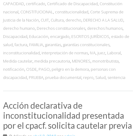
CAPACIDAD
,
certificado
,
Certificado de Discapacidad
,
Constitución
nacional
,
CONSTITUCIONAL
,
constitucionalidad
,
Corte Suprema de
Justicia de la Nación
,
CUIT
,
Cultura
,
derecho
,
DERECHO A LA SALUD
,
derecho humano
,
Derechos constitucionales
,
derechos humanos
,
Discapacidad
,
Educación
,
encargado
,
ESCRITOS JURÍDICOS
,
estado de
salud
,
factura
,
FAMILIA
,
garantías
,
garantías constitucionales
,
inconstitucionalidad
,
interpretación de normas
,
IVA
,
juez
,
Laboral
,
Medida cautelar
,
medida precautoria
,
MENORES
,
monotributista
,
notificación
,
OSDE
,
PAGO
,
peligro en la demora
,
personas con
discapacidad
,
PRUEBA
,
prueba documental
,
repro
,
Salud
,
sentencia
Acción declarativa de
inconstitucionalidad presentada
por el cpacf. solicita cautelar previa