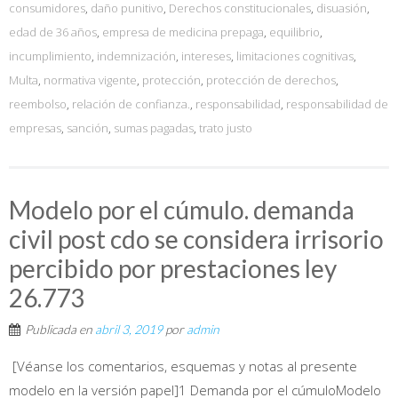
consumidores
,
daño punitivo
,
Derechos constitucionales
,
disuasión
,
edad de 36 años
,
empresa de medicina prepaga
,
equilibrio
,
incumplimiento
,
indemnización
,
intereses
,
limitaciones cognitivas
,
Multa
,
normativa vigente
,
protección
,
protección de derechos
,
reembolso
,
relación de confianza.
,
responsabilidad
,
responsabilidad de
empresas
,
sanción
,
sumas pagadas
,
trato justo
Modelo por el cúmulo. demanda
civil post cdo se considera irrisorio
percibido por prestaciones ley
26.773
Publicada en
abril 3, 2019
por
admin
[Véanse los comentarios, esquemas y notas al presente
modelo en la versión papel]1 Demanda por el cúmuloModelo