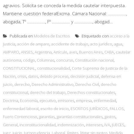
agravios. Solicita se conceda la medida cautelar interpuesta.
Mantiene cuestión federalExcma. Cámara Nacional: ...............,
abogada, Tº ..............., Fº ............... y ..............., abogad...
Publicada en
Modelos de Escritos
Etiquetado con
acceso a la
Justicia
,
acción de amparo
,
accidente de trabajo
,
acto jurídico
,
agua
,
AMPARO
,
ANSES
,
Argentina
,
Artículo
,
aves
,
Buenos Aires
,
CABA
,
cautelar
autónoma
,
código
,
Columnas
,
concurso
,
Constitución nacional
,
CONSTITUCIONAL
,
constitucionalidad
,
Corte Suprema de Justicia de la
Nación
,
crisis
,
datos
,
debido proceso
,
decisión judicial
,
defensa en
juicio
,
derecho
,
Derecho Administrativo
,
Derecho Civil
,
derecho
constitucional
,
derecho del trabajo
,
Derechos constitucionales
,
Doctrina
,
Economía
,
ejecutivo
,
emisores
,
empresa
,
enfermedad
,
enfermedad laboral
,
escrito de inicio
,
ESCRITOS JURÍDICOS
,
FALLOS
,
Fuero Contencioso
,
garantías
,
garantías constitucionales
,
gastos
,
General
,
inconstitucionalidad
,
indemnización
,
intereses
,
IVA
,
JUECES
,
juez
,
juicio
,
Jurisprudencia
,
Laboral
,
límites
,
litigar sin gastos
,
Medida