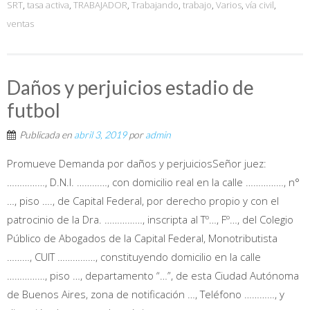
SRT
,
tasa activa
,
TRABAJADOR
,
Trabajando
,
trabajo
,
Varios
,
vía civil
,
ventas
Daños y perjuicios estadio de
futbol
Publicada en
abril 3, 2019
por
admin
Promueve Demanda por daños y perjuiciosSeñor juez:
……………, D.N.I. …………, con domicilio real en la calle ……………, n°
…, piso …., de Capital Federal, por derecho propio y con el
patrocinio de la Dra. ……………, inscripta al Tº…, Fº…, del Colegio
Público de Abogados de la Capital Federal, Monotributista
………, CUIT ……………, constituyendo domicilio en la calle
……………, piso …, departamento “…”, de esta Ciudad Autónoma
de Buenos Aires, zona de notificación …, Teléfono …………, y