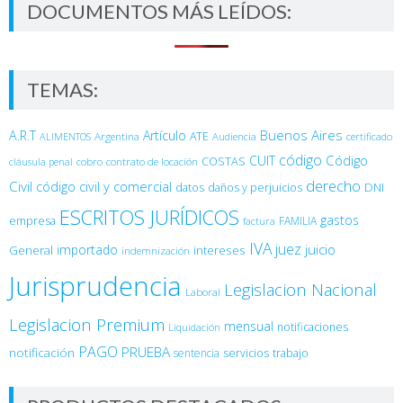
DOCUMENTOS MÁS LEÍDOS:
TEMAS:
Buenos Aires
A.R.T
Artículo
Argentina
ATE
ALIMENTOS
Audiencia
certificado
código
Código
CUIT
COSTAS
cobro
contrato de locación
cláusula penal
derecho
Civil
código civil y comercial
DNI
datos
daños y perjuicios
ESCRITOS JURÍDICOS
gastos
empresa
FAMILIA
factura
IVA
juez
juicio
importado
General
intereses
indemnización
Jurisprudencia
Legislacion Nacional
Laboral
Legislacion Premium
mensual
notificaciones
Liquidación
PAGO
PRUEBA
notificación
sentencia
servicios
trabajo