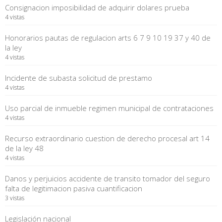
Consignacion imposibilidad de adquirir dolares prueba
4 vistas
Honorarios pautas de regulacion arts 6 7 9 10 19 37 y 40 de
la ley
4 vistas
Incidente de subasta solicitud de prestamo
4 vistas
Uso parcial de inmueble regimen municipal de contrataciones
4 vistas
Recurso extraordinario cuestion de derecho procesal art 14
de la ley 48
4 vistas
Danos y perjuicios accidente de transito tomador del seguro
falta de legitimacion pasiva cuantificacion
3 vistas
Legislación nacional