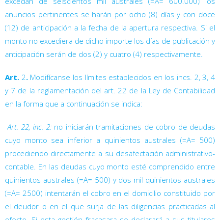
excedan de seiscientos mil australes (=A= 600.000) los
anuncios pertinentes se harán por ocho (8) días y con doce
(12) de anticipación a la fecha de la apertura respectiva. Si el
monto no excediera de dicho importe los días de publicación y
anticipación serán de dos (2) y cuatro (4) respectivamente.
Art.
2
.
Modifícanse los límites establecidos en los incs. 2, 3, 4
y 7 de la reglamentación del art. 22 de la Ley de Contabilidad
en la forma que a continuación se indica:

Art. 22, inc. 2:
no iniciarán tramitaciones de cobro de deudas
cuyo monto sea inferior a quinientos australes (=A= 500)
procediendo directamente a su desafectación administrativo-
contable. En las deudas cuyo monto esté comprendido entre
quinientos australes (=A= 500) y dos mil quinientos australes
(=A= 2500) intentarán el cobro en el domicilio constituido por
el deudor o en el que surja de las diligencias practicadas al
efecto. Si esta gestión fracasara se declarará a sus titulares