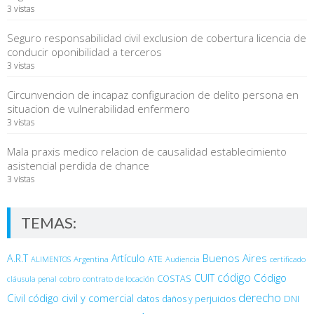
3 vistas
Seguro responsabilidad civil exclusion de cobertura licencia de
conducir oponibilidad a terceros
3 vistas
Circunvencion de incapaz configuracion de delito persona en
situacion de vulnerabilidad enfermero
3 vistas
Mala praxis medico relacion de causalidad establecimiento
asistencial perdida de chance
3 vistas
TEMAS:
Buenos Aires
A.R.T
Artículo
Argentina
ATE
ALIMENTOS
Audiencia
certificado
código
Código
CUIT
COSTAS
cobro
contrato de locación
cláusula penal
derecho
Civil
código civil y comercial
DNI
datos
daños y perjuicios