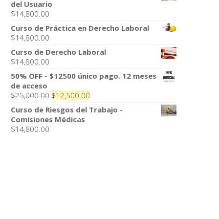
del Usuario
$
14,800.00
Curso de Práctica en Derecho Laboral
$
14,800.00
Curso de Derecho Laboral
$
14,800.00
50% OFF - $12500 único pago. 12 meses
de acceso
El
El
$
25,000.00
$
12,500.00
precio
precio
Curso de Riesgos del Trabajo -
original
actual
Comisiones Médicas
era:
es:
$
14,800.00
$25,000.00.
$12,500.00.