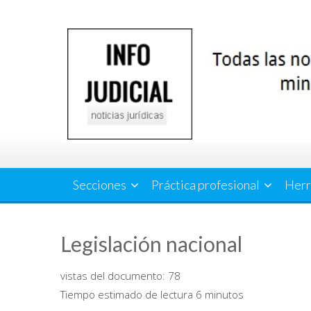
Saltar
al
contenido
Secciones
Práctica profesional
Herr
Legislación nacional
vistas del documento:
78
Tiempo estimado de lectura 6 minutos