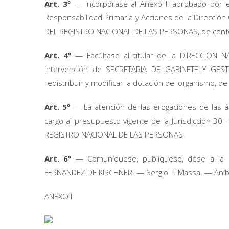
Art. 3º
— Incorpórase al Anexo II aprobado por el
Responsabilidad Primaria y Acciones de la Direcció
DEL REGISTRO NACIONAL DE LAS PERSONAS, de conform
Art. 4º
— Facúltase al titular de la DIRECCION
intervención de SECRETARIA DE GABINETE Y GES
redistribuir y modificar la dotación del organismo, 
Art. 5º
— La atención de las erogaciones de las á
cargo al presupuesto vigente de la Jurisdicción 3
REGISTRO NACIONAL DE LAS PERSONAS.
Art. 6º
— Comuníquese, publíquese, dése a la 
FERNANDEZ DE KIRCHNER. — Sergio T. Massa. — Aníba
ANEXO I