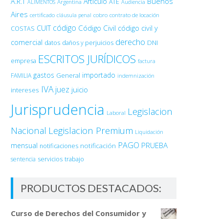
Buenos
A.R.T
Artículo
Argentina
ATE
ALIMENTOS
Audiencia
Aires
certificado
cobro
contrato de locación
cláusula penal
código
Código Civil
código civil y
CUIT
COSTAS
derecho
comercial
DNI
datos
daños y perjuicios
ESCRITOS JURÍDICOS
empresa
factura
gastos
importado
General
FAMILIA
indemnización
IVA
juez
juicio
intereses
Jurisprudencia
Legislacion
Laboral
Nacional
Legislacion Premium
Liquidación
PAGO
PRUEBA
mensual
notificación
notificaciones
sentencia
servicios
trabajo
PRODUCTOS DESTACADOS:
Curso de Derechos del Consumidor y