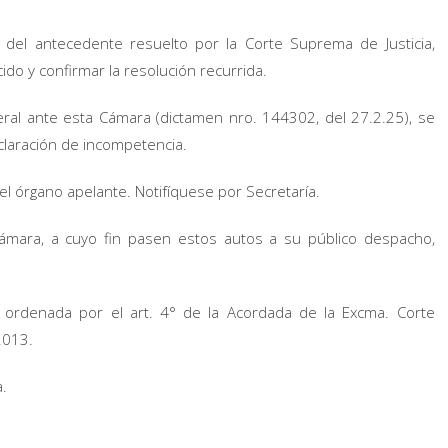
del antecedente resuelto por la Corte Suprema de Justicia,
cido y confirmar la resolución recurrida.
eneral ante esta Cámara (dictamen nro. 144302, del 27.2.25), se
claración de incompetencia.
 el órgano apelante. Notifíquese por Secretaría.
Cámara, a cuyo fin pasen estos autos a su público despacho,
ordenada por el art. 4° de la Acordada de la Excma. Corte
2013.
a.