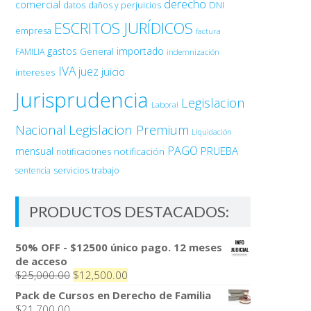
derecho
comercial
DNI
datos
daños y perjuicios
ESCRITOS JURÍDICOS
empresa
factura
gastos
importado
General
FAMILIA
indemnización
IVA
juez
juicio
intereses
Jurisprudencia
Legislacion
Laboral
Nacional
Legislacion Premium
Liquidación
PAGO
PRUEBA
mensual
notificación
notificaciones
sentencia
servicios
trabajo
PRODUCTOS DESTACADOS:
50% OFF - $12500 único pago. 12 meses
de acceso
El
El
$
25,000.00
$
12,500.00
precio
precio
Pack de Cursos en Derecho de Familia
original
actual
$
21,700.00