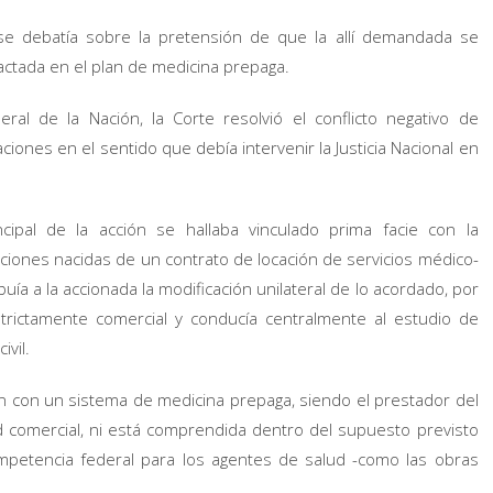
 se debatía sobre la pretensión de que la allí demandada se
actada en el plan de medicina prepaga.
al de la Nación, la Corte resolvió el conflicto negativo de
iones en el sentido que debía intervenir la Justicia Nacional en
ncipal de la acción se hallaba vinculado prima facie con la
gaciones nacidas de un contrato de locación de servicios médico-
ibuía a la accionada la modificación unilateral de lo acordado, por
trictamente comercial y conducía centralmente al estudio de
vil.
nan con un sistema de medicina prepaga, siendo el prestador del
d comercial, ni está comprendida dentro del supuesto previsto
competencia federal para los agentes de salud -como las obras