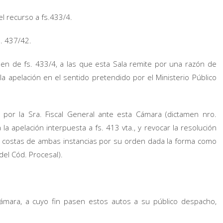
l recurso a fs.433/4.
s. 437/42.
men de fs. 433/4, a las que esta Sala remite por una razón de
a apelación en el sentido pretendido por el Ministerio Público
o por la Sra. Fiscal General ante esta Cámara (dictamen nro.
la apelación interpuesta a fs. 413 vta., y revocar la resolución
n costas de ambas instancias por su orden dada la forma como
 del Cód. Procesal).
Cámara, a cuyo fin pasen estos autos a su público despacho,