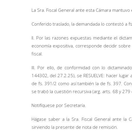
La Sra. Fiscal General ante esta Cámara mantuvo e
Conferido traslado, la demandada lo contestó a f
II. Por las razones expuestas mediante el dicta
economía expositiva, corresponde decidir sobre l
fiscal.
III. Por ello, de conformidad con lo dictaminad
144302, del 27.2.25), se RESUELVE: hacer lugar a 
de fs. 391/2 como así también la de fs. 397. Co
se trabó la cuestión recursiva (arg. arts. 68 y 279
Notifíquese por Secretaría.
Hágase saber a la Sra. Fiscal General ante la 
sirviendo la presente de nota de remisión.