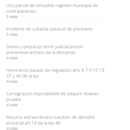
Uso parcial de inmueble regimen municipal de
contrataciones
5 vistas
Incidente de subasta solicitud de prestamo
5 vistas
Danos y perjuicios error judicial prision
preventiva rechazo de la demanda
4 vistas
Honorarios pautas de regulacion arts 6 7 9 10 19
37 y 40 de la ley
4 vistas
Consignacion imposibilidad de adquirir dolares
prueba
4 vistas
Recurso extraordinario cuestion de derecho
procesal art 14 de la ley 48
4 vistas