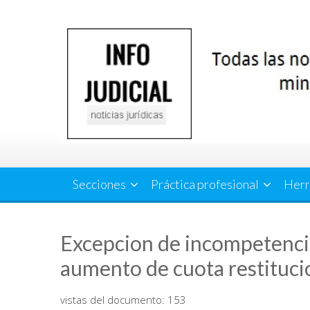
Saltar
al
contenido
Secciones
Práctica profesional
Herr
Excepcion de incompetenci
aumento de cuota restitucio
vistas del documento:
153