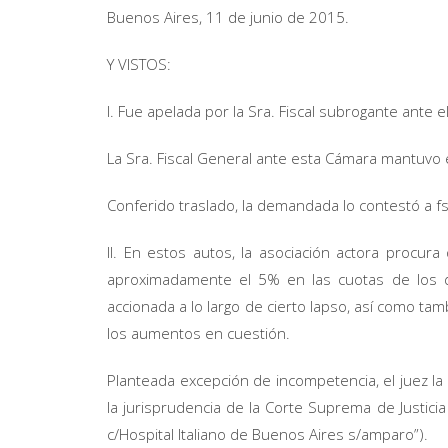
Buenos Aires, 11 de junio de 2015.
Y VISTOS:
I. Fue apelada por la Sra. Fiscal subrogante ante e
La Sra. Fiscal General ante esta Cámara mantuvo e
Conferido traslado, la demandada lo contestó a f
II. En estos autos, la asociación actora procura
aproximadamente el 5% en las cuotas de los d
accionada a lo largo de cierto lapso, así como ta
los aumentos en cuestión.
Planteada excepción de incompetencia, el juez l
la jurisprudencia de la Corte Suprema de Justici
c/Hospital Italiano de Buenos Aires s/amparo”).