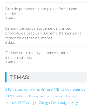
Falta de personeria principio de formalismo
moderado
3 vistas
Danos y perjuicios accidente de transito
prioridad de paso vehiculo embistente rubros
resarcitorios tasa de interes
3 vistas
Colision entre moto y automovil rubros
indemnizatorios
3 vistas
TEMAS:
Buenos
A.R.T
Artículo
Argentina
ATE
ALIMENTOS
Audiencia
Aires
certificado
cobro
contrato de locación
cláusula penal
código
Código Civil
código civil y
CUIT
COSTAS