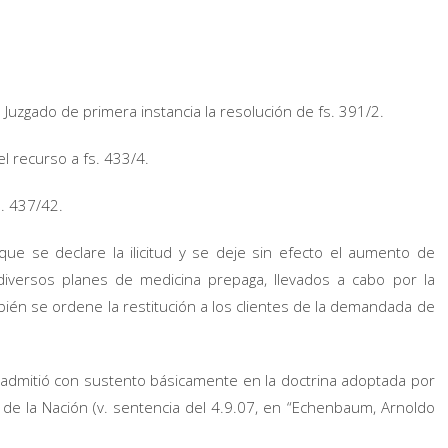
l Juzgado de primera instancia la resolución de fs. 391/2.
l recurso a fs. 433/4.
s. 437/42.
 que se declare la ilicitud y se deje sin efecto el aumento de
iversos planes de medicina prepaga, llevados a cabo por la
mbién se ordene la restitución a los clientes de la demandada de
a admitió con sustento básicamente en la doctrina adoptada por
a de la Nación (v. sentencia del 4.9.07, en “Echenbaum, Arnoldo