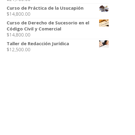
era:
es:
Curso de Práctica de la Usucapión
$25,000.00.
$12,500.00.
$
14,800.00
Curso de Derecho de Sucesorio en el
Código Civil y Comercial
$
14,800.00
Taller de Redacción Jurídica
$
12,500.00