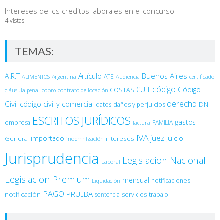
Intereses de los creditos laborales en el concurso
4 vistas
TEMAS:
Buenos Aires
A.R.T
Artículo
Argentina
ATE
ALIMENTOS
Audiencia
certificado
código
Código
CUIT
COSTAS
cobro
contrato de locación
cláusula penal
derecho
Civil
código civil y comercial
DNI
datos
daños y perjuicios
ESCRITOS JURÍDICOS
gastos
empresa
FAMILIA
factura
IVA
juez
juicio
importado
General
intereses
indemnización
Jurisprudencia
Legislacion Nacional
Laboral
Legislacion Premium
mensual
notificaciones
Liquidación
PAGO
PRUEBA
notificación
sentencia
servicios
trabajo