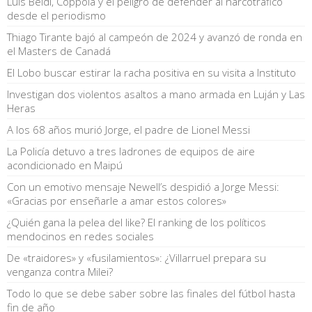
Luis Beldi, Cóppola y el peligro de defender al narcotráfico
desde el periodismo
Thiago Tirante bajó al campeón de 2024 y avanzó de ronda en
el Masters de Canadá
El Lobo buscar estirar la racha positiva en su visita a Instituto
Investigan dos violentos asaltos a mano armada en Luján y Las
Heras
A los 68 años murió Jorge, el padre de Lionel Messi
La Policía detuvo a tres ladrones de equipos de aire
acondicionado en Maipú
Con un emotivo mensaje Newell’s despidió a Jorge Messi:
«Gracias por enseñarle a amar estos colores»
¿Quién gana la pelea del like? El ranking de los políticos
mendocinos en redes sociales
De «traidores» y «fusilamientos»: ¿Villarruel prepara su
venganza contra Milei?
Todo lo que se debe saber sobre las finales del fútbol hasta
fin de año