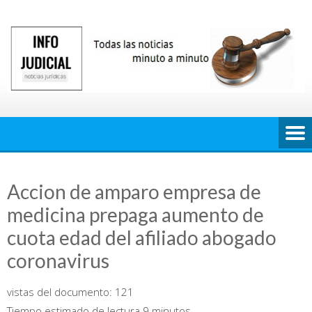
Saltar
al
contenido
Accion de amparo empresa de
medicina prepaga aumento de
cuota edad del afiliado abogado
coronavirus
vistas del documento:
121
Tiempo estimado de lectura 9 minutos