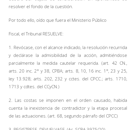
resolver el fondo de la cuestión.
Por todo ello, oído que fuera el Ministerio Público
Fiscal, el Tribunal RESUELVE:
1. Revócase, con el alcance indicado, la resolución recurrida
y declárase la admisibilidad de la acción, admitiéndose
parcialmente la medida cautelar requerida. (art. 42 CN.,
arts. 20 inc. 2° y 38, CPBA; arts. 8, 10, 16 inc. 1°, 23 y 25,
ley 13.928; arts. 202, 232 y cctes. del CPCC.; arts. 1710,
1713 y cdtes. del CCyCN.)
2. Las costas se imponen en el orden causado, habida
cuenta la inexistencia de contradictor y la etapa procesal
de las actuaciones. (art. 68, segundo párrafo del CPCC)
3. REGISTRESE. DEVUELVASE. (Ac. SCBA 3975/20)