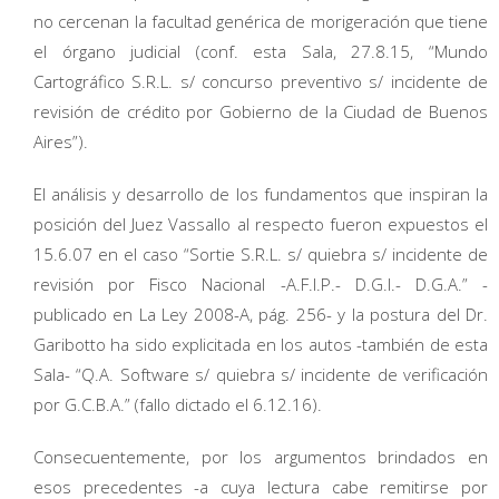
no cercenan la facultad genérica de morigeración que tiene
el órgano judicial (conf. esta Sala, 27.8.15, “Mundo
Cartográfico S.R.L. s/ concurso preventivo s/ incidente de
revisión de crédito por Gobierno de la Ciudad de Buenos
Aires”).
El análisis y desarrollo de los fundamentos que inspiran la
posición del Juez Vassallo al respecto fueron expuestos el
15.6.07 en el caso “Sortie S.R.L. s/ quiebra s/ incidente de
revisión por Fisco Nacional -A.F.I.P.- D.G.I.- D.G.A.” -
publicado en La Ley 2008-A, pág. 256- y la postura del Dr.
Garibotto ha sido explicitada en los autos -también de esta
Sala- “Q.A. Software s/ quiebra s/ incidente de verificación
por G.C.B.A.” (fallo dictado el 6.12.16).
Consecuentemente, por los argumentos brindados en
esos precedentes -a cuya lectura cabe remitirse por