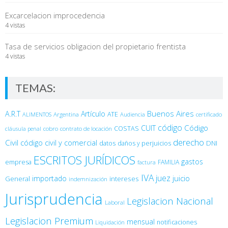
Excarcelacion improcedencia
4 vistas
Tasa de servicios obligacion del propietario frentista
4 vistas
TEMAS:
Buenos Aires
A.R.T
Artículo
Argentina
ATE
ALIMENTOS
Audiencia
certificado
código
Código
CUIT
COSTAS
cobro
contrato de locación
cláusula penal
derecho
Civil
código civil y comercial
DNI
datos
daños y perjuicios
ESCRITOS JURÍDICOS
gastos
empresa
FAMILIA
factura
IVA
juez
juicio
importado
General
intereses
indemnización
Jurisprudencia
Legislacion Nacional
Laboral
Legislacion Premium
mensual
notificaciones
Liquidación