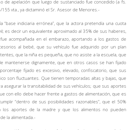
o de apelación que luego de sustanciado fue concedido (a fs.
4/155 vta., ya dictaminó el Sr. Asesor de Menores.-
ía “base indiciaria errónea”, que la actora pretendía una cuota
óvil; es decir un equivalente aproximado al 35% de sus haberes,
ue fue acompañada en el embarazo, aportando a los gastos de
esorios al bebé, que su vehículo fue adquirido por un plan
tentes, que la niña es pequeña, que no asiste a la escuela, que
d de mantenerse dignamente, que en otros casos se han fijado
porcentaje fijado es excesivo, elevado, confiscatorio, que sus
co son fluctuantes. Que tienen temporadas altas y bajas, que
 asegurar la transitabilidad de sus vehículos; que sus aportes
ue con ello debe hacer frente a gastos de alimentación, que es
umplir “dentro de sus posibilidades razonables”, que el 50%
a los aportes de la madre y que los alimentos no pueden
 de la alimentada.-