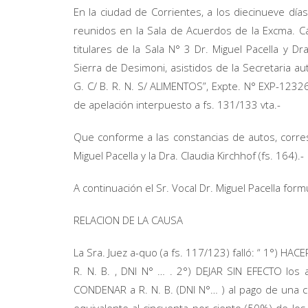
En la ciudad de Corrientes, a los diecinueve dí
reunidos en la Sala de Acuerdos de la Excma. Cá
titulares de la Sala N° 3 Dr. Miguel Pacella y Dr
Sierra de Desimoni, asistidos de la Secretaria aut
G. C/ B. R. N. S/ ALIMENTOS”, Expte. N° EXP-1232
de apelación interpuesto a fs. 131/133 vta.-
Que conforme a las constancias de autos, corre
Miguel Pacella y la Dra. Claudia Kirchhof (fs. 164).-
A continuación el Sr. Vocal Dr. Miguel Pacella formu
RELACION DE LA CAUSA
La Sra. Juez a-quo (a fs. 117/123) falló: “ 1°) HAC
R. N. B. , DNI N° … . 2°) DEJAR SIN EFECTO los 
CONDENAR a R. N. B. (DNI N°… ) al pago de una cuot