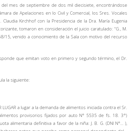
as del mes de septiembre de dos mil diecisiete, encontrándose
mara de Apelaciones en lo Civil y Comercial, los Sres. Vocales
a. Claudia Kirchhof con la Presidencia de la Dra. María Eugenia
orizante, tomaron en consideración el juicio caratulado: “G., M.
68/15, venido a conocimiento de la Sala con motivo del recurso
sponde que emitan voto en primero y segundo término, el Dr.
la la siguiente:
ER LUGAR a lugar a la demanda de alimentos iniciada contra el Sr.
alimentos provisorios fijados por auto N° 5535 de fs. 18. 3°)
a alimentaria definitiva a favor de la niña: J. B. G. (DNI N°… ),