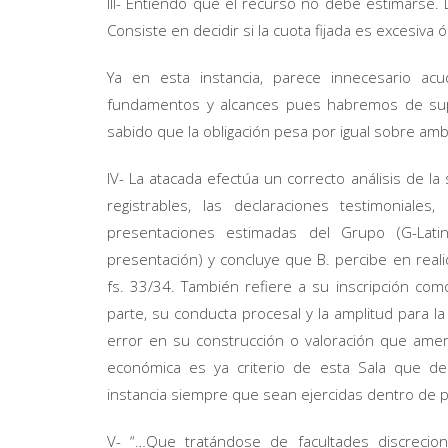
III- Entiendo que el recurso no debe estimarse.
Consiste en decidir si la cuota fijada es excesiva 
Ya en esta instancia, parece innecesario acud
fundamentos y alcances pues habremos de sup
sabido que la obligación pesa por igual sobre am
IV- La atacada efectúa un correcto análisis de la
registrables, las declaraciones testimonial
presentaciones estimadas del Grupo (G-Lati
presentación) y concluye que B. percibe en rea
fs. 33/34. También refiere a su inscripción com
parte, su conducta procesal y la amplitud para la
error en su construcción o valoración que amer
económica es ya criterio de esta Sala que de
instancia siempre que sean ejercidas dentro de 
V- “…Que tratándose de facultades discrecion