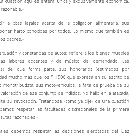
 La cuestión aquí es entera, única y exclusivamente económica.
ó razonable.-
ir a citas legales acerca de la obligación alimentaria, sus
oner harto conocidas por todos. Lo mismo que también es
bos padres.-
 situación y constancias de autos; refiere a los bienes muebles
es, las labores docentes y de músico del demandado. Las
na) del que forma parte, sus honorarios (estimados por
lidad mucho más que los $ 1500 que expresa en su escrito de
o monotributista, sus motovehículos, la falta de prueba de su
 valoración de ese conjunto de indicios. No hallo en la atacada,
ite su revocación. Tratándose -como ya dije- de una cuestión
bemos respetar las facultades discrecionales de la primera
pautas razonables.-
ales debemos respetar las decisiones ejercitadas del Juez