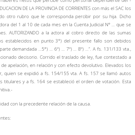
os haberes netos que percibe como personal dependiente del -
 EDUCACION DE LA PROVINCIA DE CORRIENTES con más el SAC los
do otro rubro que le corresponda percibir por su hija. Dicho
ora del 1 al 10 de cada mes en la Cuenta Judicial N° … que se
nes. AUTORIZANDO a la actora al cobro directo de las sumas
s establecidos en punto 3°) del presente fallo son debidos
 parte demandada …5°) … 6º) … 7º) … 8º) …”. A fs. 131/133 vta.,
ionado decisorio. Corrido el traslado de ley, fue contestado a
 de apelación, en relación y con efecto devolutivo. Elevados los
lar, quien se expidió a fs. 154/155 vta. A fs. 157 se llamó autos
s titulares y a fs. 164 se estableció el orden de votación. Esta
tiva.-
midad con la precedente relación de la causa.
entes: