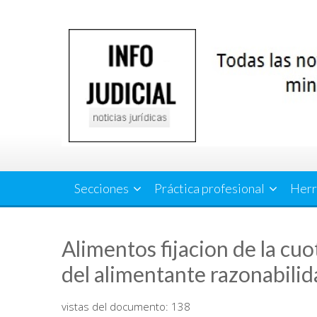
Saltar
al
contenido
Secciones
Práctica profesional
Herr
Alimentos fijacion de la cu
del alimentante razonabili
vistas del documento:
138