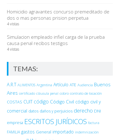
Homicidio agravantes concurso premeditado de
dos o mas personas prision perpetua
4 vistas
Simulacion empleado infiel carga de la prueba
causa penal recibos testigos
4 vistas
TEMAS:
Buenos
A.R.T
Artículo
Argentina
ATE
ALIMENTOS
Audiencia
Aires
certificado
cobro
contrato de locación
cláusula penal
código
Código Civil
código civil y
CUIT
COSTAS
derecho
comercial
DNI
datos
daños y perjuicios
ESCRITOS JURÍDICOS
empresa
factura
gastos
importado
General
FAMILIA
indemnización