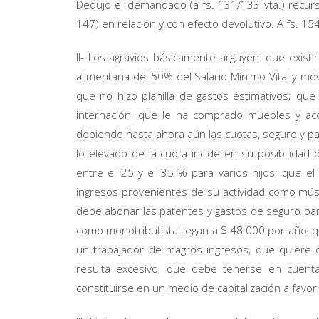
Dedujo el demandado (a fs. 131/133 vta.) recurs
147) en relación y con efecto devolutivo. A fs. 15
II- Los agravios básicamente arguyen: que existir
alimentaria del 50% del Salario Mínimo Vital y m
que no hizo planilla de gastos estimativos; q
internación, que le ha comprado muebles y acc
debiendo hasta ahora aún las cuotas, seguro y pa
lo elevado de la cuota incide en su posibilida
entre el 25 y el 35 % para varios hijos; que el 
ingresos provenientes de su actividad como músi
debe abonar las patentes y gastos de seguro para
como monotributista llegan a $ 48.000 por año, q
un trabajador de magros ingresos, que quiere c
resulta excesivo, que debe tenerse en cuent
constituirse en un medio de capitalización a favor