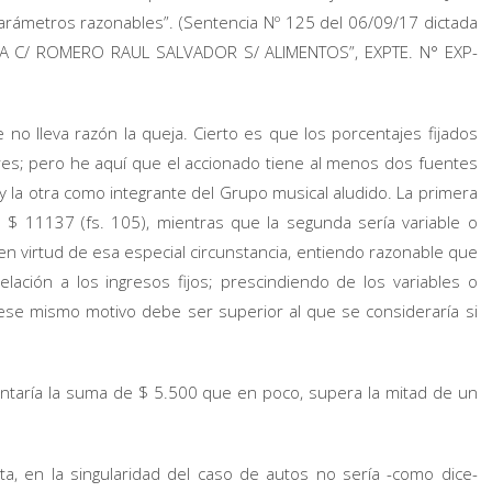
arámetros razonables”. (Sentencia Nº 125 del 06/09/17 dictada
ENA C/ ROMERO RAUL SALVADOR S/ ALIMENTOS”, EXPTE. N° EXP-
 no lleva razón la queja. Cierto es que los porcentajes fijados
es; pero he aquí que el accionado tiene al menos dos fuentes
y la otra como integrante del Grupo musical aludido. La primera
e $ 11137 (fs. 105), mientras que la segunda sería variable o
 en virtud de esa especial circunstancia, entiendo razonable que
relación a los ingresos fijos; prescindiendo de los variables o
 ese mismo motivo debe ser superior al que se consideraría si
ntaría la suma de $ 5.500 que en poco, supera la mitad de un
a, en la singularidad del caso de autos no sería -como dice-