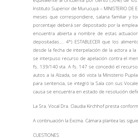
equivalente al cincuenta por ciento (50%) de l
Instituto Superior de Murucuyá – MINISTERIO DE
meses que correspondiere, salaria familiar y to
porcentaje deberá ser depositado por la emplead
encuentra abierta a nombre de estas actuacio
depositadas…. 4°) ESTABLECER que los alimento
desde la fecha de interpelación de la actora a la
se interpuso recurso de apelación contra el menc
fs. 139/140 vta. A fs. 147 se concedió el recurso
autos a la Alzada, se dió vista la Ministerio Pupi
para sentencia, se integró la Sala con sus Vocale
causa se encuentra en estado de resolución defini
La Sra. Vocal Dra. Claudia Kirchhof presta confor
A continuación la Excma. Cámara plantea las sigui
CUESTIONES