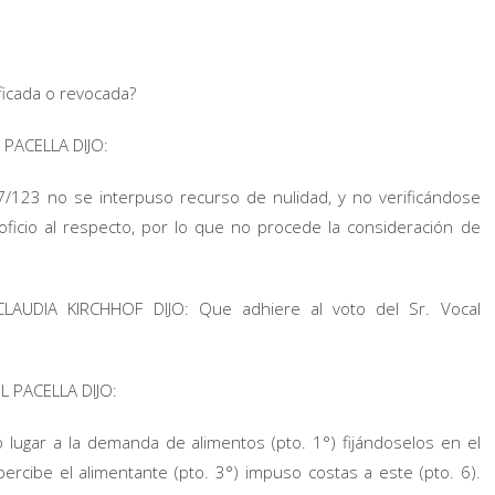
icada o revocada?
 PACELLA DIJO:
7/123 no se interpuso recurso de nulidad, y no verificándose
icio al respecto, por lo que no procede la consideración de
AUDIA KIRCHHOF DIJO: Que adhiere al voto del Sr. Vocal
 PACELLA DIJO:
o lugar a la demanda de alimentos (pto. 1°) fijándoselos en el
rcibe el alimentante (pto. 3°) impuso costas a este (pto. 6).