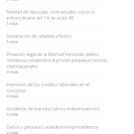
Nulidad de clausulas contractuales recurso
extraordinario art 14 de la ley 48
5 vistas
Declaracion de rebeldia efectos
5 vistas
Privacion ilegal de la libertad homicidio delitos
sentencia condenatoria prision perpetua normas
internacionales
4 vistas
Intereses de los creditos laborales en el
concurso
4 vistas
Accidente de transito rubros indemnizatorios
4 vistas
Danos y perjuicios aclaratoria improcedencia
4 vistas