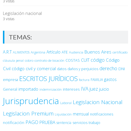
3 vistas
Legislación nacional
3 vistas
TEMAS:
Buenos Aires
A.R.T
Artículo
Argentina
ATE
ALIMENTOS
Audiencia
certificado
código
Código
CUIT
COSTAS
cobro
contrato de locación
cláusula penal
derecho
Civil
código civil y comercial
DNI
datos
daños y perjuicios
ESCRITOS JURÍDICOS
gastos
empresa
FAMILIA
factura
IVA
juez
juicio
importado
General
intereses
indemnización
Jurisprudencia
Legislacion Nacional
Laboral
Legislacion Premium
mensual
notificaciones
Liquidación
PAGO
PRUEBA
notificación
sentencia
servicios
trabajo