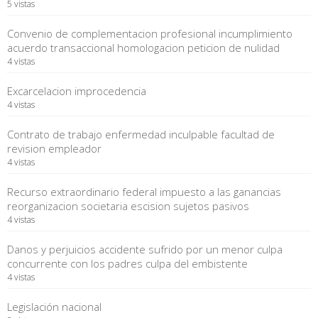
5 vistas
Convenio de complementacion profesional incumplimiento
acuerdo transaccional homologacion peticion de nulidad
4 vistas
Excarcelacion improcedencia
4 vistas
Contrato de trabajo enfermedad inculpable facultad de
revision empleador
4 vistas
Recurso extraordinario federal impuesto a las ganancias
reorganizacion societaria escision sujetos pasivos
4 vistas
Danos y perjuicios accidente sufrido por un menor culpa
concurrente con los padres culpa del embistente
4 vistas
Legislación nacional