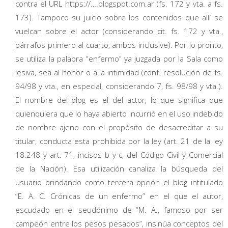
contra el URL https://….blogspot.com.ar (fs. 172 y vta. a fs.
173). Tampoco su juicio sobre los contenidos que allí se
vuelcan sobre el actor (considerando cit. fs. 172 y vta.,
párrafos primero al cuarto, ambos inclusive). Por lo pronto,
se utiliza la palabra “enfermo” ya juzgada por la Sala como
lesiva, sea al honor o a la intimidad (conf. resolución de fs.
94/98 y vta., en especial, considerando 7, fs. 98/98 y vta.).
El nombre del blog es el del actor, lo que significa que
quienquiera que lo haya abierto incurrió en el uso indebido
de nombre ajeno con el propósito de desacreditar a su
titular, conducta esta prohibida por la ley (art. 21 de la ley
18.248 y art. 71, incisos b y c, del Código Civil y Comercial
de la Nación). Esa utilización canaliza la búsqueda del
usuario brindando como tercera opción el blog intitulado
“E. A. C. Crónicas de un enfermo” en el que el autor,
escudado en el seudónimo de “M. A., famoso por ser
campeón entre los pesos pesados”, insinúa conceptos del