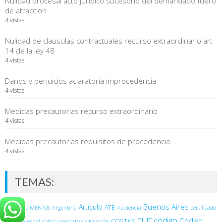
Nulidad procesal acto juridico sucesorio del demandado fuero
de atraccion
4 vistas
Nulidad de clausulas contractuales recurso extraordinario art
14 de la ley 48
4 vistas
Danos y perjuicios aclaratoria improcedencia
4 vistas
Medidas precautorias recurso extraordinario
4 vistas
Medidas precautorias requisitos de procedencia
4 vistas
TEMAS:
Buenos Aires
A.R.T
Artículo
Argentina
ATE
ALIMENTOS
Audiencia
certificado
código
Código
CUIT
COSTAS
cobro
contrato de locación
cláusula penal