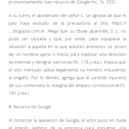
pronunciamiento- (ver recurso de Google Inc., fs. 202).
A su turno, el apoderado del señor C. se agravia de que el
juez haya excluido de la precautoria al sitio https://
….blogspot.com.ar. Alega que su titular aparente, S. J., no
pudo ser ubicada y que, por ende, cabe equiparar la
situación a aquella en la que autores anónimos se sirven
de un nombre ajeno o ficticio para explotar una dirección
de Internet y denigrar personas (fs. 178 y vta.). Implica que
el sitio mentado utiliza ilegalmente su nombre induciendo
al engaño. Por lo demás, agrega que el carácter injurioso
de sus contenidos lo margina del amparo constitucional (fs.
181 y vta.).
III. Recurso de Google
Al contestar la apelación de Google, el actor puso en duda
el interés legítimo de la empresa para impugnar una