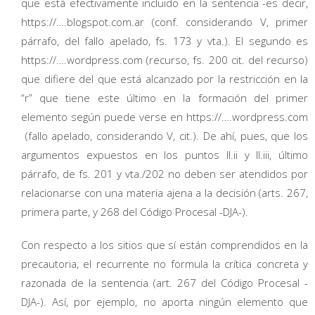
que está efectivamente incluido en la sentencia -es decir,
https://….blogspot.com.ar (conf. considerando V, primer
párrafo, del fallo apelado, fs. 173 y vta.). El segundo es
https://….wordpress.com (recurso, fs. 200 cit. del recurso)
que difiere del que está alcanzado por la restricción en la
“r” que tiene este último en la formación del primer
elemento según puede verse en https://….wordpress.com
(fallo apelado, considerando V, cit.). De ahí, pues, que los
argumentos expuestos en los puntos II.ii y II.iii, último
párrafo, de fs. 201 y vta./202 no deben ser atendidos por
relacionarse con una materia ajena a la decisión (arts. 267,
primera parte, y 268 del Código Procesal -DJA-).
Con respecto a los sitios que sí están comprendidos en la
precautoria, el recurrente no formula la crítica concreta y
razonada de la sentencia (art. 267 del Código Procesal -
DJA-). Así, por ejemplo, no aporta ningún elemento que