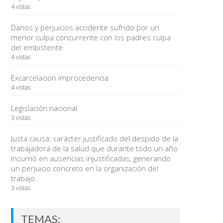
4 vistas
Danos y perjuicios accidente sufrido por un
menor culpa concurrente con los padres culpa
del embistente
4 vistas
Excarcelacion improcedencia
4 vistas
Legislación nacional
3 vistas
Justa causa: carácter justificado del despido de la
trabajadora de la salud que durante todo un año
incurrió en ausencias injustificadas, generando
un perjuicio concreto en la organización del
trabajo
3 vistas
TEMAS: