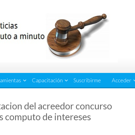
amientas
Capacitación
Suscribirme
Acceder
tacion del acreedor concurso
es computo de intereses