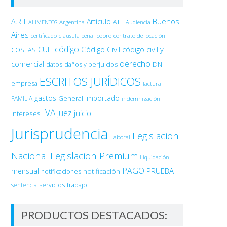
Buenos
A.R.T
Artículo
Argentina
ATE
ALIMENTOS
Audiencia
Aires
certificado
cobro
contrato de locación
cláusula penal
código
Código Civil
código civil y
CUIT
COSTAS
derecho
comercial
DNI
datos
daños y perjuicios
ESCRITOS JURÍDICOS
empresa
factura
gastos
importado
General
FAMILIA
indemnización
IVA
juez
juicio
intereses
Jurisprudencia
Legislacion
Laboral
Nacional
Legislacion Premium
Liquidación
PAGO
PRUEBA
mensual
notificación
notificaciones
sentencia
servicios
trabajo
PRODUCTOS DESTACADOS: