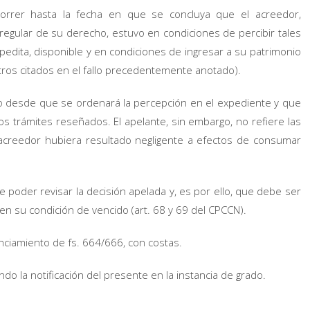
correr hasta la fecha en que se concluya que el acreedor,
 regular de su derecho, estuvo en condiciones de percibir tales
ita, disponible y en condiciones de ingresar a su patrimonio
otros citados en el fallo precedentemente anotado).
ido desde que se ordenará la percepción en el expediente y que
sos trámites reseñados. El apelante, sin embargo, no refiere las
 acreedor hubiera resultado negligente a efectos de consumar
e poder revisar la decisión apelada y, es por ello, que debe ser
en su condición de vencido (art. 68 y 69 del CPCCN).
nciamiento de fs. 664/666, con costas.
o la notificación del presente en la instancia de grado.