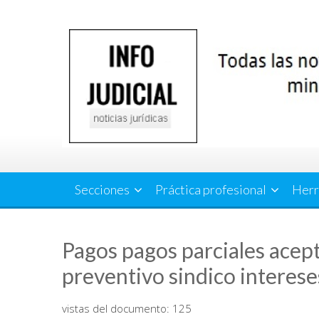
Saltar
al
contenido
Secciones
Práctica profesional
Herr
Pagos pagos parciales acep
preventivo sindico interes
vistas del documento:
125