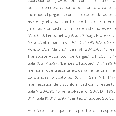
expresión de agravios debe consistir en la críti
que se demuestre, punto por punto, la existe
incurrido el juzgador, con la indicación de las p
asisten y ello por cuanto disentir con la interp
jurídicas a un distinto punto de vista, no es expr
IV, p, 660; Fenochietto y Arazi, “Código Procesal Civi
Nella c/Cabin San Luis S.A.”, DT, 1995-A225; Sala I
Rovitto c/De Martino”; Sala VII, 28/12/00, “En
Transporte Automotor de Cargas”, DT, 2001-B-1433
Sala IX, 31/12/97, “Benítez c/Tubotec”, DT, 1999
memorial que trasunta exclusivamente una mera
constancias probatorias (CNTr., Sala VIII, 11
manifestación de disconformidad con lo resuelto (
Sala V, 20/6/95, “Silveira c/Navenor S.A.”, DT, 1996
314; Sala IX, 31/12/97, “Benítez c/Tubotec S.A.”, D
En efecto, para que un reproche por responsa