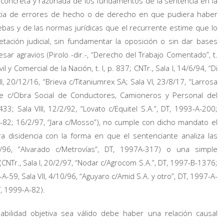
ca concreta y razonada de los fundamentos de la sentencia en la
ncia de errores de hecho o de derecho en que pudiera haber
ruebas y de las normas jurídicas que el recurrente estime que lo
retación judicial, sin fundamentar la oposición o sin dar bases
esar agravios (Pirolo -dir.-, “Derecho del Trabajo Comentado”, t.
l y Comercial de la Nación, t. I, p. 837; CNTr., Sala I, 14/6/94, “Di
I, 20/12/16, “Brieva c/Titaniumrex SA; Sala VI, 23/8/17, “Larrosa
eine c/Obra Social de Conductores, Camioneros y Personal del
; Sala VIII, 12/2/92, “Lovato c/Equitel S.A.”, DT, 1993-A-200;
-A-82; 16/2/97, “Jara c/Mosso”), no cumple con dicho mandato el
 disidencia con la forma en que el sentenciante analiza las
/7/96, “Alvarado c/Metrovías”, DT, 1997A-317) o una simple
CNTr., Sala I, 20/2/97, “Nodar c/Agrocom S.A.”, DT, 1997-B-1376;
-A-59, Sala VII, 4/10/96, “Aguyaro c/Amid S.A. y otro”, DT, 1997-A-
T, 1999-A-82).
bilidad objetiva sea válido debe haber una relación causal