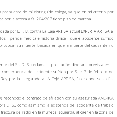
propuesta de mi distinguido colega, ya que en mi criterio por
 por la actora a fs. 204/207 tiene piso de marcha.
ada por L. F. B. contra La Caja ART SA actual EXPERTA ART SA al
s – pericial médica e historia clínica – que el accidente sufrido
provocar su muerte, basada en que la muerte del causante no
te del Sr. D. S. reclama la prestación dineraria prevista en la
 consecuencia del accidente sufrido por S. el 7 de febrero de
z Roy por la aseguradora LA CAJA ART SA, falleciendo seis días
9) reconoció el contrato de afiliación con su asegurada AMERICA
ra D. S., como asimismo la existencia del accidente de trabajo
y fractura de radio en la muñeca izquierda, al caer en la zona de