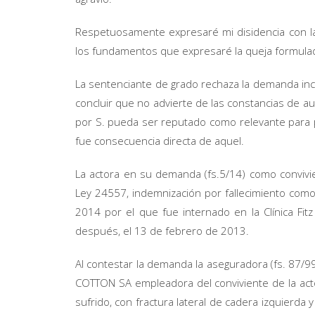
Respetuosamente expresaré mi disidencia con la 
los fundamentos que expresaré la queja formulada
La sentenciante de grado rechaza la demanda inco
concluir que no advierte de las constancias de auto
por S. pueda ser reputado como relevante para 
fue consecuencia directa de aquel.
La actora en su demanda (fs.5/14) como convivien
Ley 24557, indemnización por fallecimiento como
2014 por el que fue internado en la Clínica Fit
después, el 13 de febrero de 2013.
Al contestar la demanda la aseguradora (fs. 87/9
COTTON SA empleadora del conviviente de la acto
sufrido, con fractura lateral de cadera izquierda 