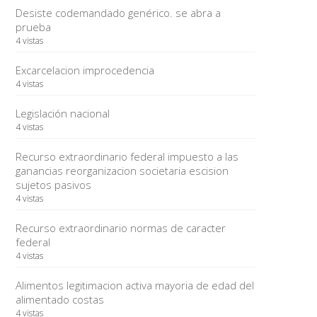
Desiste codemandado genérico. se abra a
prueba
4 vistas
Excarcelacion improcedencia
4 vistas
Legislación nacional
4 vistas
Recurso extraordinario federal impuesto a las
ganancias reorganizacion societaria escision
sujetos pasivos
4 vistas
Recurso extraordinario normas de caracter
federal
4 vistas
Alimentos legitimacion activa mayoria de edad del
alimentado costas
4 vistas