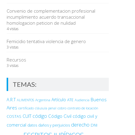
Convenio de complementacion profesional
incumplimiento acuerdo transaccional
homologacion peticion de nulidad
4 vistas
Femicidio tentativa violencia de genero
3 vistas
Recursos
3 vistas
TEMAS:
Buenos
A.R.T
Artículo
Argentina
ATE
ALIMENTOS
Audiencia
Aires
certificado
cobro
contrato de locación
cláusula penal
código
Código Civil
código civil y
CUIT
COSTAS
derecho
comercial
DNI
datos
daños y perjuicios