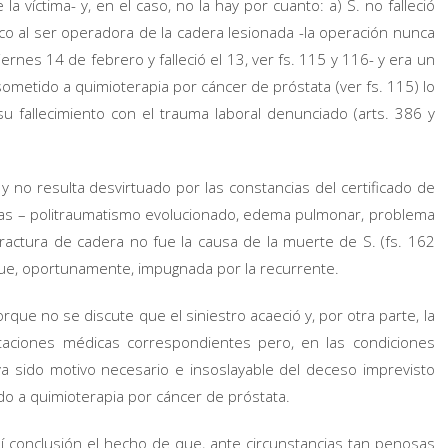
a víctima- y, en el caso, no la hay por cuanto: a) S. no falleció
 al ser operadora de la cadera lesionada -la operación nunca
rnes 14 de febrero y falleció el 13, ver fs. 115 y 116- y era un
metido a quimioterapia por cáncer de próstata (ver fs. 115) lo
 fallecimiento con el trauma laboral denunciado (arts. 386 y
 y no resulta desvirtuado por las constancias del certificado de
as – politraumatismo evolucionado, edema pulmonar, problema
fractura de cadera no fue la causa de la muerte de S. (fs. 162
 fue, oportunamente, impugnada por la recurrente.
rque no se discute que el siniestro acaeció y, por otra parte, la
taciones médicas correspondientes pero, en las condiciones
 sido motivo necesario e insoslayable del deceso imprevisto
do a quimioterapia por cáncer de próstata.
í conclusión el hecho de que, ante circunstancias tan penosas