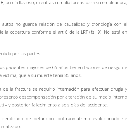
 B, un día lluvioso, mientras cumplía tareas para su empleadora,
autos no guarda relación de causalidad y cronología con el
 la cobertura conforme el art 6 de la LRT (fs. 9). No está en
ntida por las partes.
ue los pacientes mayores de 65 años tienen factores de riesgo de
a víctima, que a su muerte tenía 85 años.
e la fractura se requirió internación para efectuar cirugía y
S. presentó descompensación por alteración de su medio interno
ti – y posterior fallecimiento a seis días del accidente.
 certificado de defunción: politraumatismo evolucionado se
aumatizado.