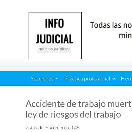
Saltar
al
contenido
Secciones
Práctica profesional
Herr
Accidente de trabajo muert
ley de riesgos del trabajo
vistas del documento:
145