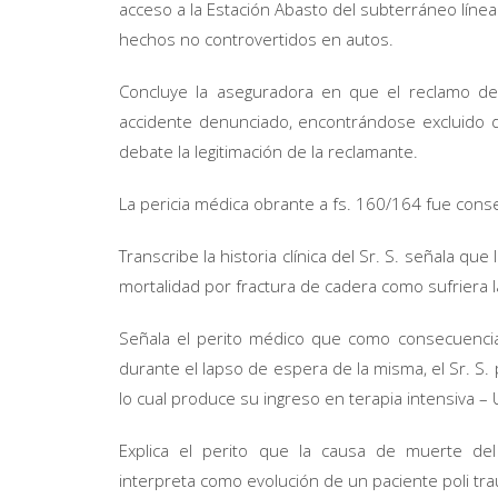
acceso a la Estación Abasto del subterráneo línea
hechos no controvertidos en autos.
Concluye la aseguradora en que el reclamo de 
accidente denunciado, encontrándose excluido de
debate la legitimación de la reclamante.
La pericia médica obrante a fs. 160/164 fue conse
Transcribe la historia clínica del Sr. S. señala q
mortalidad por fractura de cadera como sufriera l
Señala el perito médico que como consecuencia d
durante el lapso de espera de la misma, el Sr. 
lo cual produce su ingreso en terapia intensiva – U
Explica el perito que la causa de muerte del
interpreta como evolución de un paciente poli tr