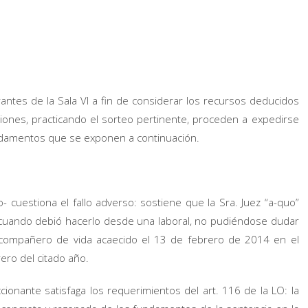
antes de la Sala VI a fin de considerar los recursos deducidos
ciones, practicando el sorteo pertinente, proceden a expedirse
ndamentos que se exponen a continuación.
o- cuestiona el fallo adverso: sostiene que la Sra. Juez “a-quo”
vil cuando debió hacerlo desde una laboral, no pudiéndose dudar
u compañero de vida acaecido el 13 de febrero de 2014 en el
rero del citado año.
ionante satisfaga los requerimientos del art. 116 de la LO: la