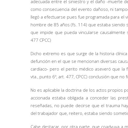
adecuada entre el siniestro y el daño -muerte de l
como consecuencia del evento dañoso, ni tampoco
llegó a efectuarse pues fue programada para el vie
hombre de 85 años (fs. 114) que estaba siendo so
que impide que pueda vincularse causalmente su
477 CPCC)
Dicho extremo es que surge de la historia clínica
defunción en el que se mencionan diversas caus
cardíaco- pero el perito médico aseveró que la 
vta., punto 6º, art. 477, CPCC) conclusión que no
No es aplicable la doctrina de los actos propios po
accionada estaba obligada a conceder las pres
reseñadas, no puede decirse que el trauma haya
del trabajador que, reitero, estaba siendo someti
Cabe destacar, por otra parte, que coadyuva a m