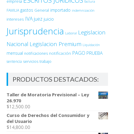
ESCRITOS JURÍDICOS
empresa
factura
gastos
importado
General
FAMILIA
indemnización
IVA
juez
juicio
intereses
Jurisprudencia
Legislacion
Laboral
Nacional
Legislacion Premium
Liquidación
PAGO
PRUEBA
mensual
notificación
notificaciones
sentencia
servicios
trabajo
PRODUCTOS DESTACADOS:
Taller de Moratoria Previsional – Ley
26.970
$
12,500.00
Curso de Derechos del Consumidor y
del Usuario
$
14,800.00