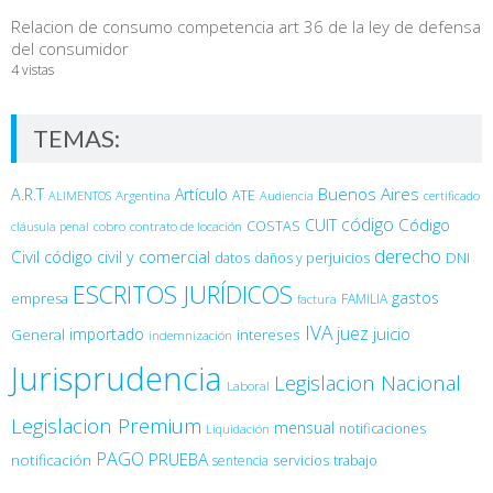
Relacion de consumo competencia art 36 de la ley de defensa
del consumidor
4 vistas
TEMAS:
Buenos Aires
A.R.T
Artículo
Argentina
ATE
ALIMENTOS
Audiencia
certificado
código
Código
CUIT
COSTAS
cobro
contrato de locación
cláusula penal
derecho
Civil
código civil y comercial
DNI
datos
daños y perjuicios
ESCRITOS JURÍDICOS
gastos
empresa
FAMILIA
factura
IVA
juez
juicio
importado
General
intereses
indemnización
Jurisprudencia
Legislacion Nacional
Laboral
Legislacion Premium
mensual
notificaciones
Liquidación
PAGO
PRUEBA
notificación
sentencia
servicios
trabajo