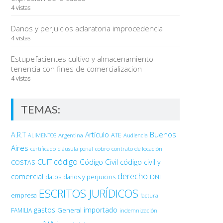
4 vistas
Danos y perjuicios aclaratoria improcedencia
4 vistas
Estupefacientes cultivo y almacenamiento
tenencia con fines de comercializacion
4 vistas
TEMAS:
Buenos
A.R.T
Artículo
Argentina
ATE
ALIMENTOS
Audiencia
Aires
certificado
cobro
contrato de locación
cláusula penal
código
Código Civil
código civil y
CUIT
COSTAS
derecho
comercial
DNI
datos
daños y perjuicios
ESCRITOS JURÍDICOS
empresa
factura
gastos
importado
General
FAMILIA
indemnización