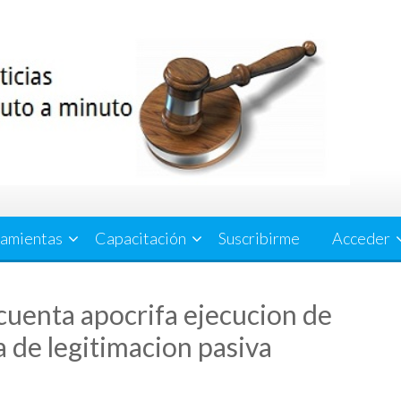
amientas
Capacitación
Suscribirme
Acceder
cuenta apocrifa ejecucion de
a de legitimacion pasiva