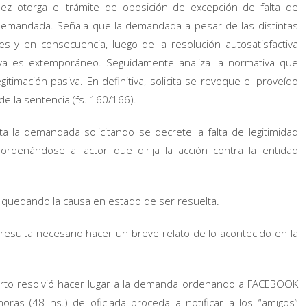
ez otorga el trámite de oposición de excepción de falta de
a demandada. Señala que la demandada a pesar de las distintas
nes y en consecuencia, luego de la resolución autosatisfactiva
asiva es extemporáneo. Seguidamente analiza la normativa que
gitimación pasiva. En definitiva, solicita se revoque el proveído
e la sentencia (fs. 160/166).
ta la demandada solicitando se decrete la falta de legitimidad
rdenándose al actor que dirija la acción contra la entidad
, quedando la causa en estado de ser resuelta.
 resulta necesario hacer un breve relato de lo acontecido en la
arto resolvió hacer lugar a la demanda ordenando a FACEBOOK
ras (48 hs.) de oficiada proceda a notificar a los “amigos”