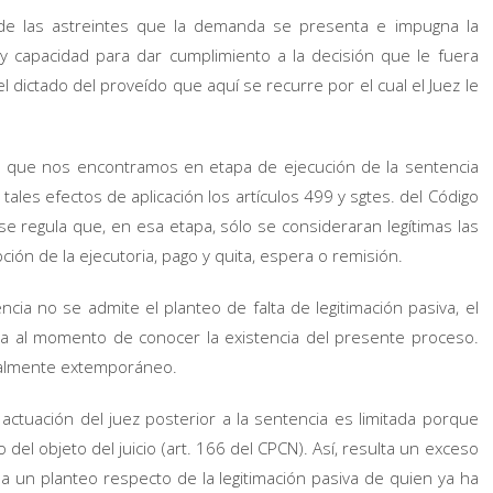
ón de las astreintes que la demanda se presenta e impugna la
y capacidad para dar cumplimiento a la decisión que le fuera
dictado del proveído que aquí se recurre por el cual el Juez le
 que nos encontramos en etapa de ejecución de la sentencia
ales efectos de aplicación los artículos 499 y sgtes. del Código
e regula que, en esa etapa, sólo se consideraran legítimas las
ción de la ejecutoria, pago y quita, espera o remisión.
ncia no se admite el planteo de falta de legitimación pasiva, el
 al momento de conocer la existencia del presente proceso.
totalmente extemporáneo.
ctuación del juez posterior a la sentencia es limitada porque
el objeto del juicio (art. 166 del CPCN). Así, resulta un exceso
r a un planteo respecto de la legitimación pasiva de quien ya ha