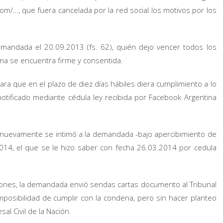
om/…, que fuera cancelada por la red social los motivos por los
emandada el 20.09.2013 (fs. 62), quién dejo vencer todos los
sma se encuentra firme y consentida.
ra que en el plazo de diez días hábiles diera cumplimiento a lo
notificado mediante cédula ley recibida por Facebook Argentina
, nuevamente se intimó a la demandada -bajo apercibimiento de
2014, el que se le hizo saber con fecha 26.03.2014 por cedula
ciones, la demandada envió sendas cartas documento al Tribunal
imposibilidad de cumplir con la condena, pero sin hacer planteo
al Civil de la Nación.