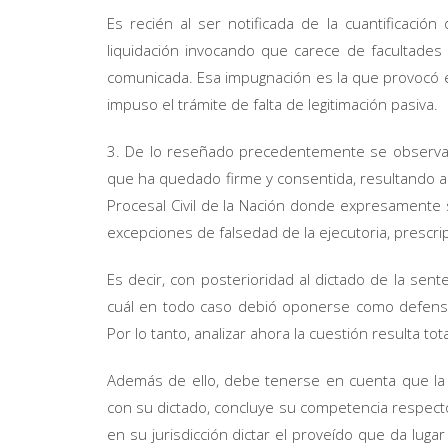
Es recién al ser notificada de la cuantificaci
liquidación invocando que carece de facultades 
comunicada. Esa impugnación es la que provocó el 
impuso el trámite de falta de legitimación pasiva.
3. De lo reseñado precedentemente se observa
que ha quedado firme y consentida, resultando a t
Procesal Civil de la Nación donde expresamente s
excepciones de falsedad de la ejecutoria, prescrip
Es decir, con posterioridad al dictado de la sente
cuál en todo caso debió oponerse como defensa
Por lo tanto, analizar ahora la cuestión resulta 
Además de ello, debe tenerse en cuenta que la a
con su dictado, concluye su competencia respecto d
en su jurisdicción dictar el proveído que da luga