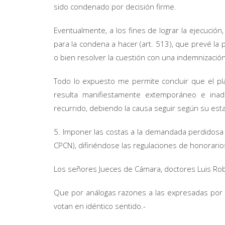
sido condenado por decisión firme.
Eventualmente, a los fines de lograr la ejecució
para la condena a hacer (art. 513), que prevé la p
o bien resolver la cuestión con una indemnización
Todo lo expuesto me permite concluir que el pla
resulta manifiestamente extemporáneo e inad
recurrido, debiendo la causa seguir según su est
5. Imponer las costas a la demandada perdidosa co
CPCN), difiriéndose las regulaciones de honorari
Los señores Jueces de Cámara, doctores Luis Rob
Que por análogas razones a las expresadas por l
votan en idéntico sentido.-