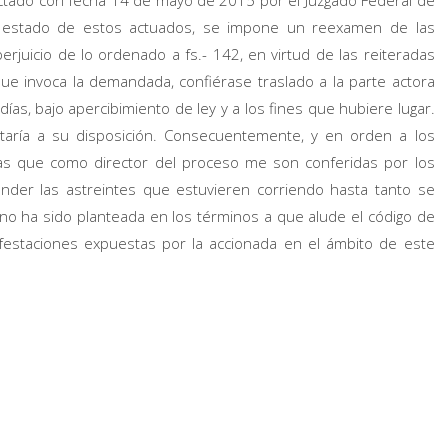
dictado con fecha 14 de mayo de 2015 por el Juzgado Federal de
l estado de estos actuados, se impone un reexamen de las
perjuicio de lo ordenado a fs.- 142, en virtud de las reiteradas
que invoca la demandada, confiérase traslado a la parte actora
días, bajo apercibimiento de ley y a los fines que hubiere lugar.
etaría a su disposición. Consecuentemente, y en orden a los
ias que como director del proceso me son conferidas por los
ender las astreintes que estuvieren corriendo hasta tanto se
n, no ha sido planteada en los términos a que alude el código de
ifestaciones expuestas por la accionada en el ámbito de este