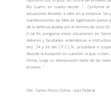
reposición por el actor, en contra del proveído 
Río Cuarto, en cuanto decide: “… Conforme e
actuaciones llevadas a cabo en la instancia. Sin 
manifestaciones de falta de legitimación pasiva 
de la defensa aludida por el término de cinco (5) 
A tal fin, pónganse estas actuaciones en Secr
deberes y facultades ordenatorias e instructor
arts. 34 y 36 del C.P.C.C.N., procédase a susp
dilucide la excepción en cuestión, la que, si bie
forma, surge su interposición tácita de las man
proceso…”
Fdo.: Carlos Arturo Ochoa – Juez Federal.