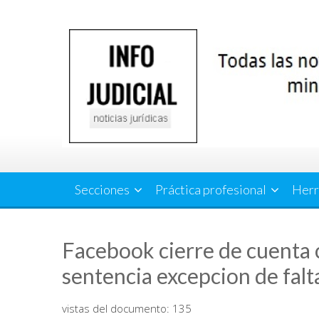
Saltar
al
contenido
Secciones
Práctica profesional
Herr
Facebook cierre de cuenta 
sentencia excepcion de falt
vistas del documento:
135