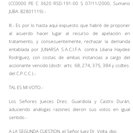
(CC0000 PE C 3620 RSD-191-00 S 07/11/2000; Sumario
JUBA: B2801119).-
III.- Es por lo hasta aquí expuesto que habré de proponer
al acuerdo hacer lugar al recurso de apelación en
tratamiento, y consecuentemente, rechazar la demanda
entablada por JUNARSA S.A.C.I.F.A. contra Liliana Haydee
Rodríguez, con costas de ambas instancias a cargo del
accionante vencido (doctr. arts. 68, 274, 375, 384 y ccdtes.
del C.P.C.C.).-
TAL ES MI VOTO.-
Los Señores Jueces Dres. Guardiola y Castro Durán,
aduciendo análogas razones dieron sus votos en igual
sentido.-
A LA SEGUNDA CUESTION, el Señor Juez Dr. Volta, dijo: