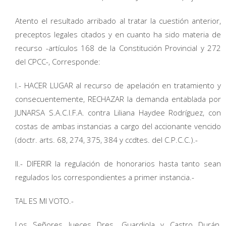
Atento el resultado arribado al tratar la cuestión anterior,
preceptos legales citados y en cuanto ha sido materia de
recurso -artículos 168 de la Constitución Provincial y 272
del CPCC-, Corresponde:
I.- HACER LUGAR al recurso de apelación en tratamiento y
consecuentemente, RECHAZAR la demanda entablada por
JUNARSA S.A.C.I.F.A. contra Liliana Haydee Rodríguez, con
costas de ambas instancias a cargo del accionante vencido
(doctr. arts. 68, 274, 375, 384 y ccdtes. del C.P.C.C.).-
II.- DIFERIR la regulación de honorarios hasta tanto sean
regulados los correspondientes a primer instancia.-
TAL ES MI VOTO.-
Los Señores Jueces Dres. Guardiola y Castro Durán,