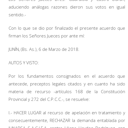
aduciendo análogas razones dieron sus votos en igual
sentido.-
Con lo que se dio por finalizado el presente acuerdo que
firman los Señores Jueces por ante mí:
JUNÍN, (Bs. As.), 6 de Marzo de 2018.
AUTOS Y VISTO:
Por los fundamentos consignados en el acuerdo que
antecede, preceptos legales citados y en cuanto ha sido
materia de recurso -artículos 168 de la Constitución
Provincial y 272 del C.P.C.C.-, se resuelve:
I.- HACER LUGAR al recurso de apelación en tratamiento y
consecuentemente, RECHAZAR la demanda entablada por
JUNARSA S.A.C.I.F.A. contra Liliana Haydee Rodríguez, con