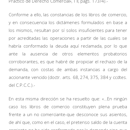
Práctico de Derecho Comercial», T II, págs. 173/4).-
Conforme a ello, las constancias de los libros de comercio,
y en consecuencia los dictámenes formulados en base a
los mismos, resultan por sí solos insuficientes para tener
por acreditadas las operaciones a partir de las cuales se
habría conformado la deuda aquí reclamada, por lo que
ante la ausencia de otros elementos probatorios
corroborantes, es que habré de propiciar el rechazo de la
demanda, con costas de ambas instancias a cargo del
accionante vencido (doctr. arts. 68, 274, 375, 384 y ccdtes.
del C.P.C.C.).-
En esta misma dirección se ha resuelto que: «…En ningún
caso los libros de comercio constituyen plena prueba
frente a un no comerciante-que desconoce sus asientos,
de ahí que, como en el caso, el pretenso saldo de la cuenta
corriente no ha sido conformado por la demanda sino que