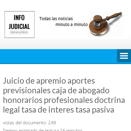
Saltar
al
contenido
Juicio de apremio aportes
previsionales caja de abogado
honorarios profesionales doctrina
legal tasa de interes tasa pasiva
vistas del documento:
249
Tiempo estimado de lectura 16 minutos