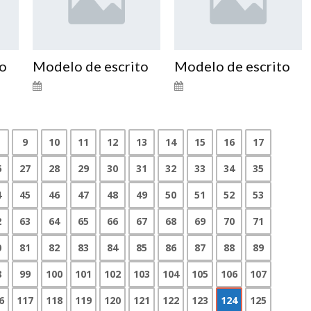
to
Modelo de escrito
Modelo de escrito
9
10
11
12
13
14
15
16
17
6
27
28
29
30
31
32
33
34
35
4
45
46
47
48
49
50
51
52
53
2
63
64
65
66
67
68
69
70
71
0
81
82
83
84
85
86
87
88
89
8
99
100
101
102
103
104
105
106
107
6
117
118
119
120
121
122
123
124
125