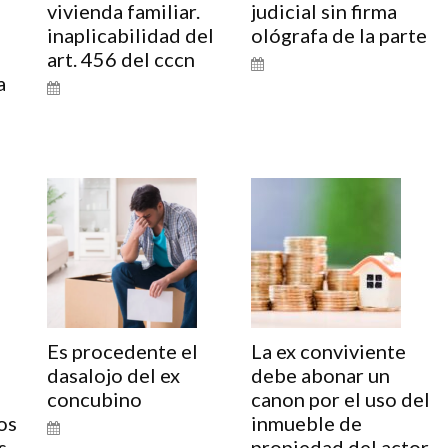
vivienda familiar.
judicial sin firma
inaplicabilidad del
ológrafa de la parte
art. 456 del cccn
a
o
Es procedente el
La ex conviviente
dasalojo del ex
debe abonar un
concubino
canon por el uso del
os
inmueble de
s
propiedad del actor