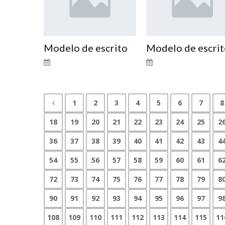
Modelo de escrito
Modelo de escri
1
2
3
4
5
6
7
8
18
19
20
21
22
23
24
25
2
36
37
38
39
40
41
42
43
4
54
55
56
57
58
59
60
61
6
72
73
74
75
76
77
78
79
8
90
91
92
93
94
95
96
97
9
108
109
110
111
112
113
114
115
11