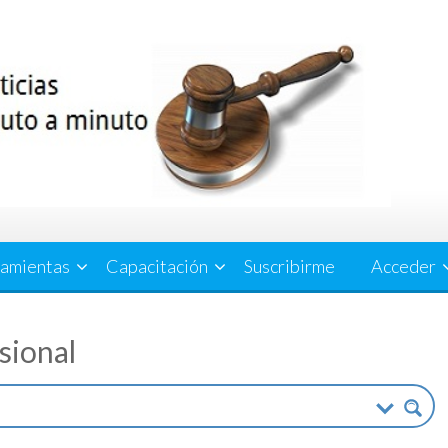
amientas
Capacitación
Suscribirme
Acceder
esional