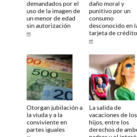
demandados por el
daño moral y
uso de la imagen de
punitivo por un
un menor de edad
consumo
sin autorización
desconocido en l
tarjeta de crédit
Otorgan jubilación a
La salida de
la viuda y a la
vacaciones de los
conviviente en
hijos, entre los
partes iguales
derechos de amb
padres y el interé