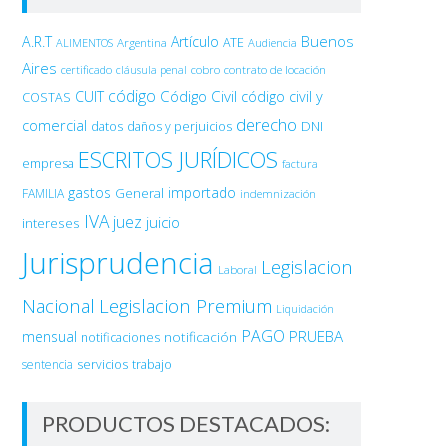
Buenos
A.R.T
Artículo
Argentina
ATE
ALIMENTOS
Audiencia
Aires
certificado
cobro
contrato de locación
cláusula penal
código
Código Civil
código civil y
CUIT
COSTAS
derecho
comercial
DNI
datos
daños y perjuicios
ESCRITOS JURÍDICOS
empresa
factura
gastos
importado
General
FAMILIA
indemnización
IVA
juez
juicio
intereses
Jurisprudencia
Legislacion
Laboral
Nacional
Legislacion Premium
Liquidación
PAGO
PRUEBA
mensual
notificación
notificaciones
sentencia
servicios
trabajo
PRODUCTOS DESTACADOS: