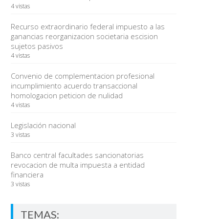
4 vistas
Recurso extraordinario federal impuesto a las
ganancias reorganizacion societaria escision
sujetos pasivos
4 vistas
Convenio de complementacion profesional
incumplimiento acuerdo transaccional
homologacion peticion de nulidad
4 vistas
Legislación nacional
3 vistas
Banco central facultades sancionatorias
revocacion de multa impuesta a entidad
financiera
3 vistas
TEMAS: