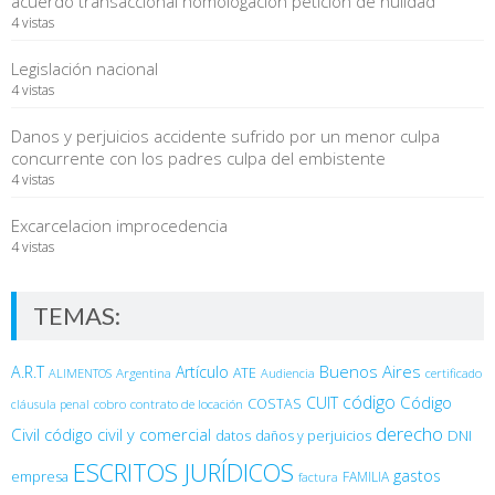
acuerdo transaccional homologacion peticion de nulidad
4 vistas
Legislación nacional
4 vistas
Danos y perjuicios accidente sufrido por un menor culpa
concurrente con los padres culpa del embistente
4 vistas
Excarcelacion improcedencia
4 vistas
TEMAS:
Buenos Aires
A.R.T
Artículo
Argentina
ATE
ALIMENTOS
Audiencia
certificado
código
Código
CUIT
COSTAS
cobro
contrato de locación
cláusula penal
derecho
Civil
código civil y comercial
DNI
datos
daños y perjuicios
ESCRITOS JURÍDICOS
gastos
empresa
FAMILIA
factura