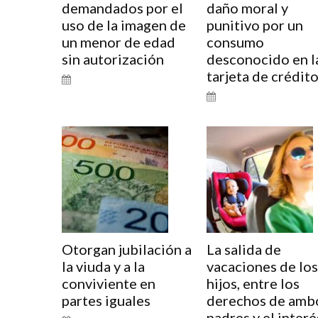
demandados por el
daño moral y
uso de la imagen de
punitivo por un
un menor de edad
consumo
sin autorización
desconocido en l
tarjeta de crédit
Otorgan jubilación a
La salida de
la viuda y a la
vacaciones de los
conviviente en
hijos, entre los
partes iguales
derechos de amb
padres y el interé