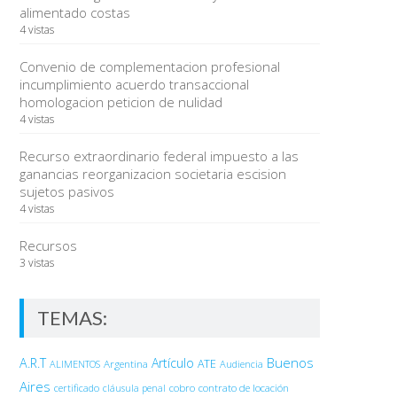
alimentado costas
4 vistas
Convenio de complementacion profesional
incumplimiento acuerdo transaccional
homologacion peticion de nulidad
4 vistas
Recurso extraordinario federal impuesto a las
ganancias reorganizacion societaria escision
sujetos pasivos
4 vistas
Recursos
3 vistas
TEMAS:
Buenos
A.R.T
Artículo
Argentina
ATE
ALIMENTOS
Audiencia
Aires
certificado
cobro
contrato de locación
cláusula penal