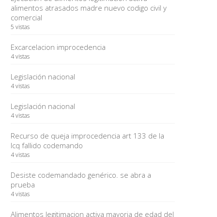
alimentos atrasados madre nuevo codigo civil y
comercial
5 vistas
Excarcelacion improcedencia
4 vistas
Legislación nacional
4 vistas
Legislación nacional
4 vistas
Recurso de queja improcedencia art 133 de la
lcq fallido codemando
4 vistas
Desiste codemandado genérico. se abra a
prueba
4 vistas
Alimentos legitimacion activa mayoria de edad del