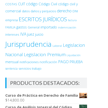
código
Código Civil
código civil y
CUIT
COSTAS
derecho
comercial
DNI
datos
daños y perjuicios
ESCRITOS JURÍDICOS
empresa
factura
gastos
importado
General
FAMILIA
indemnización
IVA
juez
juicio
intereses
Jurisprudencia
Legislacion
Laboral
Nacional
Legislacion Premium
Liquidación
PAGO
PRUEBA
mensual
notificación
notificaciones
sentencia
servicios
trabajo
PRODUCTOS DESTACADOS:
Curso de Práctica en Derecho de Familia
$
14,800.00
Curso de Análisis Integral del Código