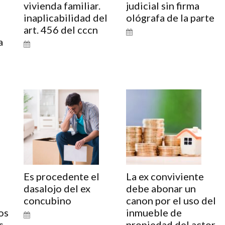
vivienda familiar.
judicial sin firma
inaplicabilidad del
ológrafa de la parte
art. 456 del cccn
a
o
Es procedente el
La ex conviviente
dasalojo del ex
debe abonar un
concubino
canon por el uso del
os
inmueble de
s
propiedad del actor