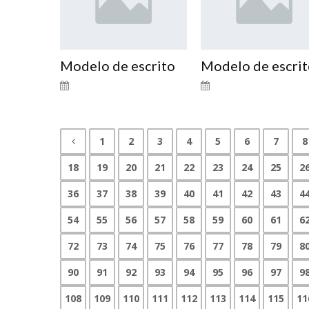
Modelo de escrito
Modelo de escri
1
2
3
4
5
6
7
8
18
19
20
21
22
23
24
25
2
36
37
38
39
40
41
42
43
4
54
55
56
57
58
59
60
61
6
72
73
74
75
76
77
78
79
8
90
91
92
93
94
95
96
97
9
108
109
110
111
112
113
114
115
11