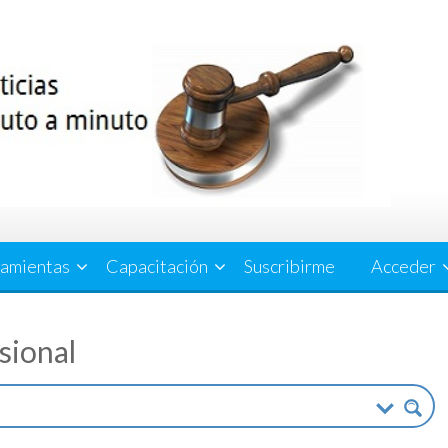
amientas
Capacitación
Suscribirme
Acceder
esional