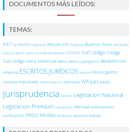
DOCUMENTOS MÁS LEÍDOS:
TEMAS:
Buenos Aires
A.R.T
Artículo
Argentina
ATE
ALIMENTOS
Audiencia
certificado
código
Código
CUIT
COSTAS
cobro
contrato de locación
cláusula penal
derecho
Civil
código civil y comercial
DNI
datos
daños y perjuicios
ESCRITOS JURÍDICOS
gastos
empresa
FAMILIA
factura
IVA
juez
juicio
importado
General
intereses
indemnización
Jurisprudencia
Legislacion Nacional
Laboral
Legislacion Premium
mensual
notificaciones
Liquidación
PAGO
PRUEBA
notificación
sentencia
servicios
trabajo