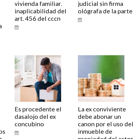
vivienda familiar.
judicial sin firma
inaplicabilidad del
ológrafa de la parte
art. 456 del cccn
a
o
Es procedente el
La ex conviviente
dasalojo del ex
debe abonar un
concubino
canon por el uso del
os
inmueble de
s
propiedad del actor