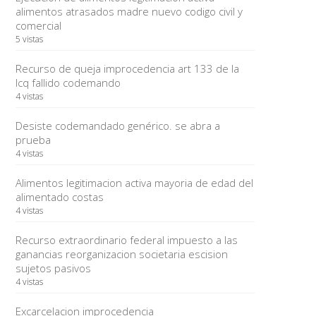
alimentos atrasados madre nuevo codigo civil y
comercial
5 vistas
Recurso de queja improcedencia art 133 de la
lcq fallido codemando
4 vistas
Desiste codemandado genérico. se abra a
prueba
4 vistas
Alimentos legitimacion activa mayoria de edad del
alimentado costas
4 vistas
Recurso extraordinario federal impuesto a las
ganancias reorganizacion societaria escision
sujetos pasivos
4 vistas
Excarcelacion improcedencia