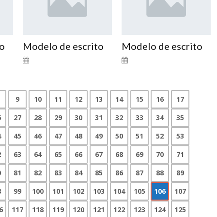
to
Modelo de escrito
Modelo de escrito
9
10
11
12
13
14
15
16
17
6
27
28
29
30
31
32
33
34
35
4
45
46
47
48
49
50
51
52
53
2
63
64
65
66
67
68
69
70
71
0
81
82
83
84
85
86
87
88
89
8
99
100
101
102
103
104
105
106
107
6
117
118
119
120
121
122
123
124
125