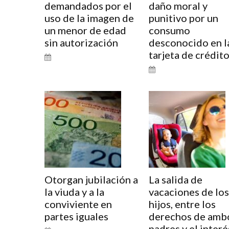
demandados por el
daño moral y
uso de la imagen de
punitivo por un
un menor de edad
consumo
sin autorización
desconocido en l
tarjeta de crédit
Otorgan jubilación a
La salida de
la viuda y a la
vacaciones de los
conviviente en
hijos, entre los
partes iguales
derechos de amb
padres y el interé