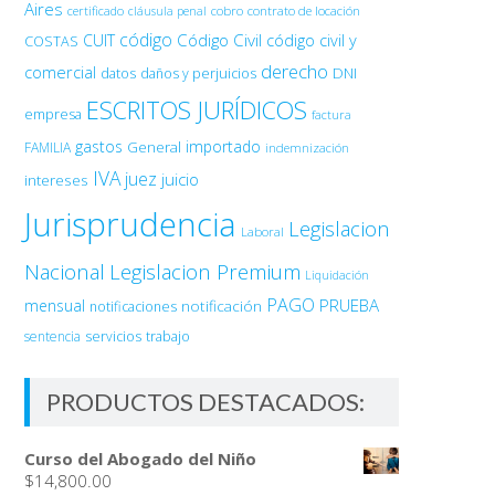
Aires
certificado
cobro
contrato de locación
cláusula penal
código
Código Civil
código civil y
CUIT
COSTAS
derecho
comercial
DNI
datos
daños y perjuicios
ESCRITOS JURÍDICOS
empresa
factura
gastos
importado
General
FAMILIA
indemnización
IVA
juez
juicio
intereses
Jurisprudencia
Legislacion
Laboral
Nacional
Legislacion Premium
Liquidación
PAGO
PRUEBA
mensual
notificación
notificaciones
sentencia
servicios
trabajo
PRODUCTOS DESTACADOS:
Curso del Abogado del Niño
$
14,800.00