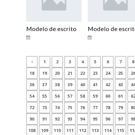
Modelo de escrito
Modelo de escri
1
2
3
4
5
6
7
8
18
19
20
21
22
23
24
25
2
36
37
38
39
40
41
42
43
4
54
55
56
57
58
59
60
61
6
72
73
74
75
76
77
78
79
8
90
91
92
93
94
95
96
97
9
108
109
110
111
112
113
114
115
11