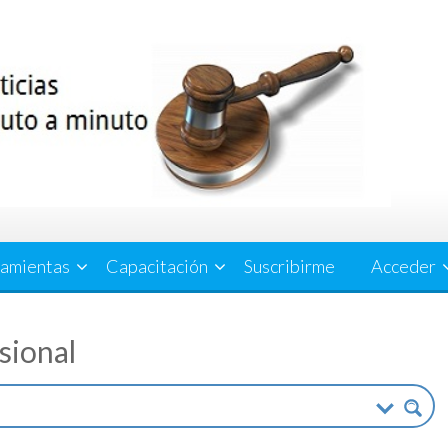
amientas
Capacitación
Suscribirme
Acceder
esional