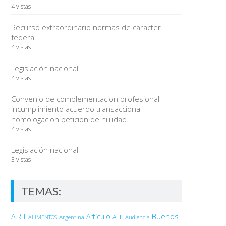
4 vistas
Recurso extraordinario normas de caracter
federal
4 vistas
Legislación nacional
4 vistas
Convenio de complementacion profesional
incumplimiento acuerdo transaccional
homologacion peticion de nulidad
4 vistas
Legislación nacional
3 vistas
TEMAS:
Buenos
A.R.T
Artículo
Argentina
ATE
ALIMENTOS
Audiencia