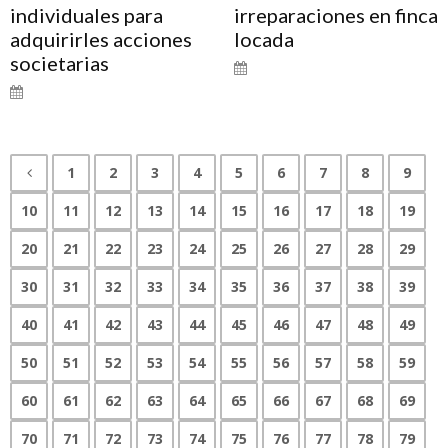
individuales para
irreparaciones en finca
adquirirles acciones
locada
societarias
1
2
3
4
5
6
7
8
9
10
11
12
13
14
15
16
17
18
19
20
21
22
23
24
25
26
27
28
29
30
31
32
33
34
35
36
37
38
39
40
41
42
43
44
45
46
47
48
49
50
51
52
53
54
55
56
57
58
59
60
61
62
63
64
65
66
67
68
69
70
71
72
73
74
75
76
77
78
79