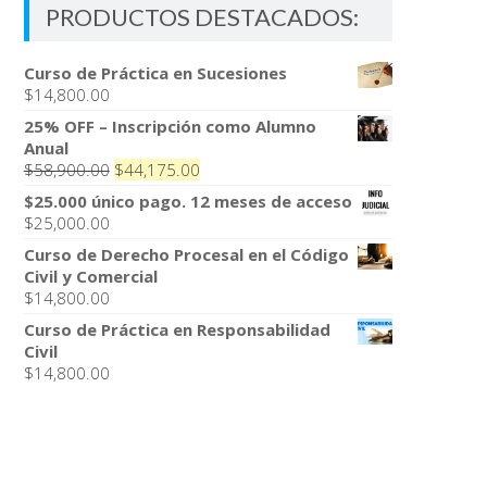
PRODUCTOS DESTACADOS:
Curso de Práctica en Sucesiones
$
14,800.00
25% OFF – Inscripción como Alumno
Anual
El
El
$
58,900.00
$
44,175.00
precio
precio
$25.000 único pago. 12 meses de acceso
original
actual
$
25,000.00
era:
es:
Curso de Derecho Procesal en el Código
$58,900.00.
$44,175.00.
Civil y Comercial
$
14,800.00
Curso de Práctica en Responsabilidad
Civil
$
14,800.00