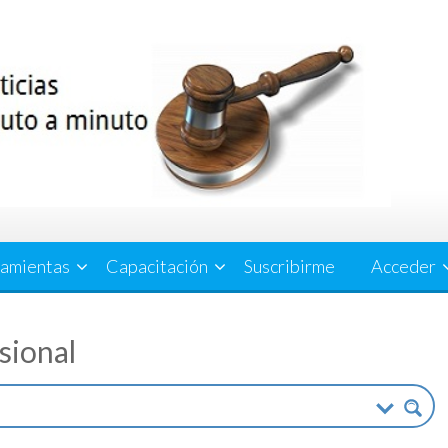
amientas
Capacitación
Suscribirme
Acceder
esional