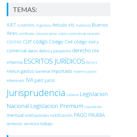
TEMAS:
Buenos
A.R.T
Artículo
Argentina
ATE
ALIMENTOS
Audiencia
Aires
certificado
cobro
contrato de locación
cláusula penal
código
Código Civil
código civil y
CUIT
COSTAS
derecho
comercial
DNI
datos
daños y perjuicios
ESCRITOS JURÍDICOS
empresa
factura
gastos
importado
General
FAMILIA
indemnización
IVA
juez
juicio
intereses
Jurisprudencia
Legislacion
Laboral
Nacional
Legislacion Premium
Liquidación
PAGO
PRUEBA
mensual
notificación
notificaciones
sentencia
servicios
trabajo