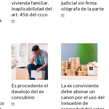
vivienda familiar.
judicial sin firma
inaplicabilidad del
ológrafa de la parte
art. 456 del cccn
a
o
Es procedente el
La ex conviviente
dasalojo del ex
debe abonar un
concubino
canon por el uso del
os
inmueble de
s
propiedad del actor