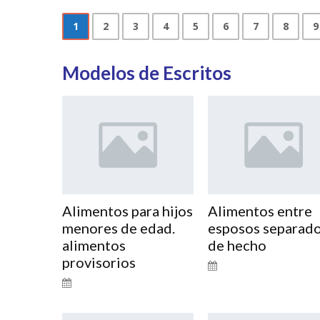
1
2
3
4
5
6
7
8
9
Modelos de Escritos
Alimentos para hijos
Alimentos entre
menores de edad.
esposos separad
alimentos
de hecho
provisorios