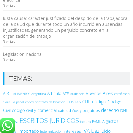
3 vistas
Justa causa: carácter justificado del despido de la trabajadora
de la salud que durante todo un año incurrió en ausencias
injustificadas, generando un perjuicio concreto en la
organización del trabajo
3 vistas
Legislación nacional
3 vistas
TEMAS:
Buenos Aires
A.R.T
Artículo
Argentina
ATE
ALIMENTOS
Audiencia
certificado
código
Código
CUIT
COSTAS
cobro
contrato de locación
cláusula penal
derecho
Civil
código civil y comercial
DNI
datos
daños y perjuicios
ESCRITOS JURÍDICOS
gastos
empresa
FAMILIA
factura
IVA
juez
juicio
importado
General
intereses
indemnización