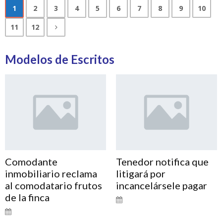
1
2
3
4
5
6
7
8
9
10
11
12
Modelos de Escritos
Comodante
Tenedor notifica que
inmobiliario reclama
litigará por
al comodatario frutos
incancelársele pagar
de la finca