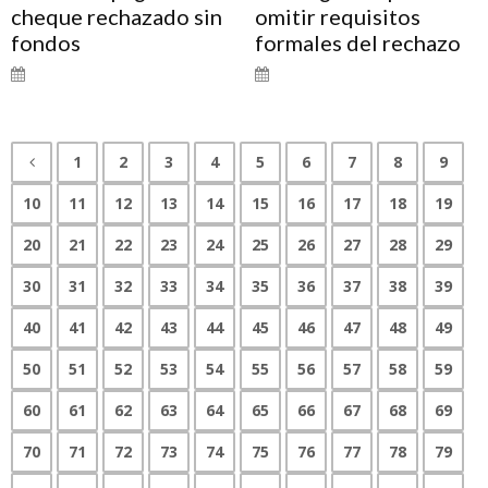
cheque rechazado sin
omitir requisitos
fondos
formales del rechazo
1
2
3
4
5
6
7
8
9
10
11
12
13
14
15
16
17
18
19
20
21
22
23
24
25
26
27
28
29
30
31
32
33
34
35
36
37
38
39
40
41
42
43
44
45
46
47
48
49
50
51
52
53
54
55
56
57
58
59
60
61
62
63
64
65
66
67
68
69
70
71
72
73
74
75
76
77
78
79