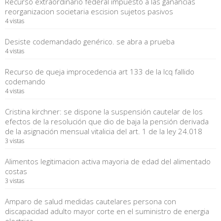
Recurso extraordinario federal impuesto a las ganancias
reorganizacion societaria escision sujetos pasivos
4 vistas
Desiste codemandado genérico. se abra a prueba
4 vistas
Recurso de queja improcedencia art 133 de la lcq fallido
codemando
4 vistas
Cristina kirchner: se dispone la suspensión cautelar de los
efectos de la resolución que dio de baja la pensión derivada
de la asignación mensual vitalicia del art. 1 de la ley 24.018
3 vistas
Alimentos legitimacion activa mayoria de edad del alimentado
costas
3 vistas
Amparo de salud medidas cautelares persona con
discapacidad adulto mayor corte en el suministro de energia
electrica