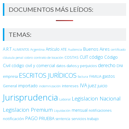
DOCUMENTOS MÁS LEÍDOS:
TEMAS:
Buenos Aires
A.R.T
Artículo
Argentina
ATE
ALIMENTOS
Audiencia
certificado
código
Código
CUIT
COSTAS
cobro
contrato de locación
cláusula penal
derecho
Civil
código civil y comercial
DNI
datos
daños y perjuicios
ESCRITOS JURÍDICOS
gastos
empresa
FAMILIA
factura
IVA
juez
juicio
importado
General
intereses
indemnización
Jurisprudencia
Legislacion Nacional
Laboral
Legislacion Premium
mensual
notificaciones
Liquidación
PAGO
PRUEBA
notificación
sentencia
servicios
trabajo