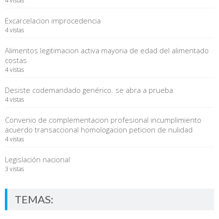
4 vistas
Excarcelacion improcedencia
4 vistas
Alimentos legitimacion activa mayoria de edad del alimentado
costas
4 vistas
Desiste codemandado genérico. se abra a prueba
4 vistas
Convenio de complementacion profesional incumplimiento
acuerdo transaccional homologacion peticion de nulidad
4 vistas
Legislación nacional
3 vistas
TEMAS: