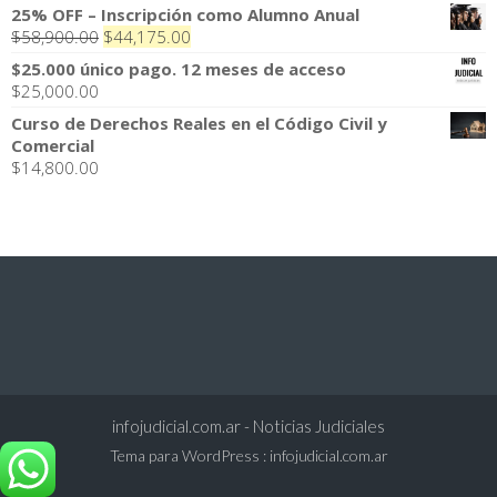
25% OFF – Inscripción como Alumno Anual
El
El
$
58,900.00
$
44,175.00
precio
precio
$25.000 único pago. 12 meses de acceso
original
actual
$
25,000.00
era:
es:
Curso de Derechos Reales en el Código Civil y
$58,900.00.
$44,175.00.
Comercial
$
14,800.00
infojudicial.com.ar - Noticias Judiciales
Tema para WordPress
:
infojudicial.com.ar