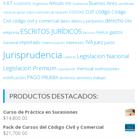
Buenos Aires
A.R.T
Artículo
Argentina
ATE
ALIMENTOS
Audiencia
certificado
código
Código
CUIT
COSTAS
cobro
contrato de locación
cláusula penal
derecho
Civil
código civil y comercial
DNI
datos
daños y perjuicios
ESCRITOS JURÍDICOS
gastos
empresa
FAMILIA
factura
IVA
juez
juicio
importado
General
intereses
indemnización
Jurisprudencia
Legislacion Nacional
Laboral
Legislacion Premium
mensual
notificaciones
Liquidación
PAGO
PRUEBA
notificación
sentencia
servicios
trabajo
PRODUCTOS DESTACADOS:
Curso de Práctica en Sucesiones
$
14,800.00
Pack de Cursos del Código Civil y Comercial
$
21,700.00