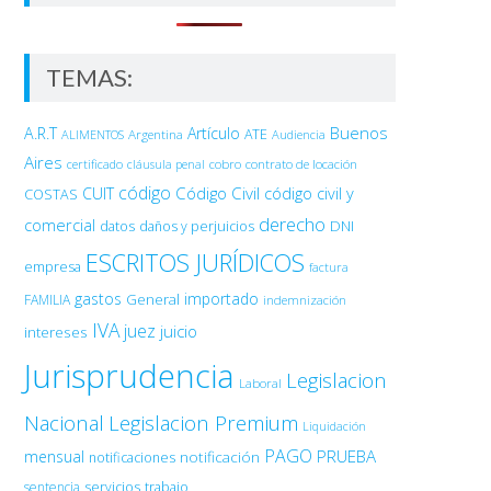
TEMAS:
Buenos
A.R.T
Artículo
Argentina
ATE
ALIMENTOS
Audiencia
Aires
certificado
cobro
contrato de locación
cláusula penal
código
Código Civil
código civil y
CUIT
COSTAS
derecho
comercial
DNI
datos
daños y perjuicios
ESCRITOS JURÍDICOS
empresa
factura
gastos
importado
General
FAMILIA
indemnización
IVA
juez
juicio
intereses
Jurisprudencia
Legislacion
Laboral
Nacional
Legislacion Premium
Liquidación
PAGO
PRUEBA
mensual
notificación
notificaciones
sentencia
servicios
trabajo