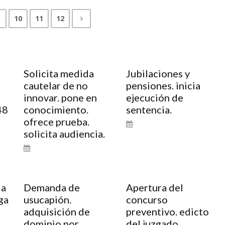
10
11
12
Solicita medida
Jubilaciones y
cautelar de no
pensiones. inicia
innovar. pone en
ejecución de
48
conocimiento.
sentencia.
ofrece prueba.
solicita audiencia.
da
Demanda de
Apertura del
ga
usucapión.
concurso
adquisición de
preventivo. edicto
dominio por
del juzgado