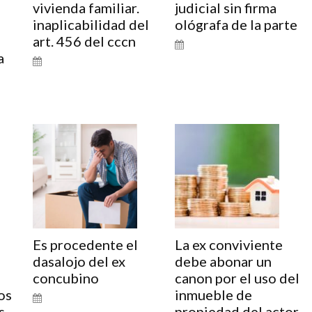
vivienda familiar.
judicial sin firma
inaplicabilidad del
ológrafa de la parte
art. 456 del cccn
a
o
Es procedente el
La ex conviviente
dasalojo del ex
debe abonar un
concubino
canon por el uso del
os
inmueble de
s
propiedad del actor