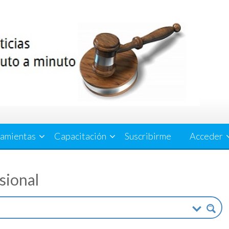
amientas
Capacitación
Suscribirme
Acceder
esional