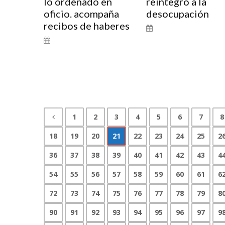
lo ordenado en
reintegro a la
oficio. acompaña
desocupación
recibos de haberes
1
2
3
4
5
6
7
8
18
19
20
21
22
23
24
25
2
36
37
38
39
40
41
42
43
4
54
55
56
57
58
59
60
61
6
72
73
74
75
76
77
78
79
8
90
91
92
93
94
95
96
97
9