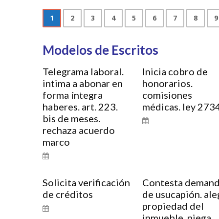
1
2
3
4
5
6
7
8
9
Modelos de Escritos
Telegrama laboral.
Inicia cobro de
intima a abonar en
honorarios.
forma íntegra
comisiones
haberes. art. 223.
médicas. ley 273
bis de meses.
rechaza acuerdo
marco
Solicita verificación
Contesta deman
de créditos
de usucapión. ale
propiedad del
inmueble. niega