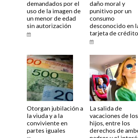
demandados por el
daño moral y
uso de la imagen de
punitivo por un
un menor de edad
consumo
sin autorización
desconocido en l
tarjeta de crédit
Otorgan jubilación a
La salida de
la viuda y a la
vacaciones de los
conviviente en
hijos, entre los
partes iguales
derechos de amb
padres y el interé