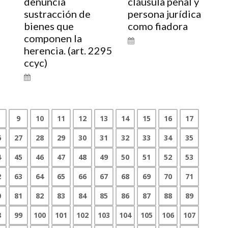
denuncia
cláusula penal y
sustracción de
persona jurídica
bienes que
como fiadora
componen la
herencia. (art. 2295
ccyc)
9
10
11
12
13
14
15
16
17
6
27
28
29
30
31
32
33
34
35
4
45
46
47
48
49
50
51
52
53
2
63
64
65
66
67
68
69
70
71
0
81
82
83
84
85
86
87
88
89
8
99
100
101
102
103
104
105
106
107