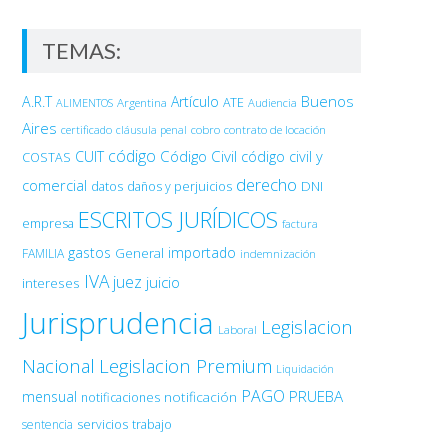
TEMAS:
Buenos
A.R.T
Artículo
Argentina
ATE
ALIMENTOS
Audiencia
Aires
certificado
cobro
contrato de locación
cláusula penal
código
Código Civil
código civil y
CUIT
COSTAS
derecho
comercial
DNI
datos
daños y perjuicios
ESCRITOS JURÍDICOS
empresa
factura
gastos
importado
General
FAMILIA
indemnización
IVA
juez
juicio
intereses
Jurisprudencia
Legislacion
Laboral
Nacional
Legislacion Premium
Liquidación
PAGO
PRUEBA
mensual
notificación
notificaciones
sentencia
servicios
trabajo