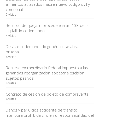
alimentos atrasados madre nuevo codigo civil y
comercial
5 vistas
Recurso de queja improcedencia art 133 de la
lcq fallido codemando
4 vistas
Desiste codemandado genérico. se abra a
prueba
4 vistas
Recurso extraordinario federal impuesto a las
ganancias reorganizacion societaria escision
sujetos pasivos
4 vistas
Contrato de cesion de boleto de compraventa
4 vistas
Danos y perjuicios accidente de transito
maniobra prohibida giro en u responsabilidad del