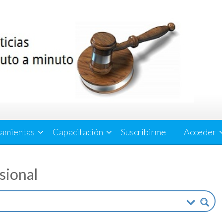
amientas
Capacitación
Suscribirme
Acceder
esional