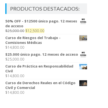
PRODUCTOS DESTACADOS:
50% OFF - $12500 único pago. 12 meses
de acceso
El
El
$
25,000.00
$
12,500.00
precio
precio
Curso de Riesgos del Trabajo -
original
actual
Comisiones Médicas
era:
es:
$
14,800.00
$25,000.00.
$12,500.00.
$25.000 único pago. 12 meses de acceso
$
25,000.00
Curso de Práctica en Responsabilidad
Civil
$
14,800.00
Curso de Derechos Reales en el Código
Civil y Comercial
$
14,800.00