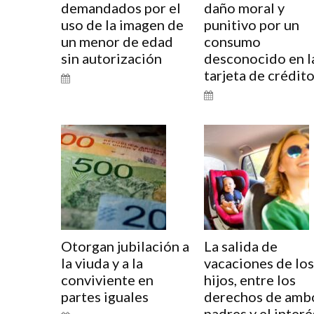
demandados por el
daño moral y
uso de la imagen de
punitivo por un
un menor de edad
consumo
sin autorización
desconocido en l
tarjeta de crédit
Otorgan jubilación a
La salida de
la viuda y a la
vacaciones de los
conviviente en
hijos, entre los
partes iguales
derechos de amb
padres y el interé