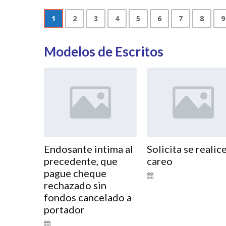
1
2
3
4
5
6
7
8
9
Modelos de Escritos
Endosante intima al
Solicita se realic
precedente, que
careo
pague cheque
rechazado sin
fondos cancelado a
portador