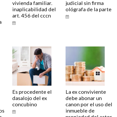
vivienda familiar.
judicial sin firma
inaplicabilidad del
ológrafa de la parte
art. 456 del cccn
a
o
Es procedente el
La ex conviviente
dasalojo del ex
debe abonar un
concubino
canon por el uso del
os
inmueble de
s
propiedad del actor