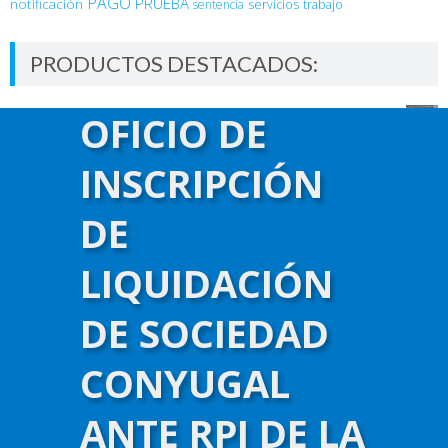
PAGO
PRUEBA
notificación
sentencia
servicios
trabajo
PRODUCTOS DESTACADOS:
Taller de Moratoria Previsional – Ley 26.970
OFICIO DE
$
12,500.00
Pack de Cursos y Talleres en Derecho Previsional
INSCRIPCIÓN
$
21,700.00
Curso de Práctica en Responsabilidad Civil
DE
$
14,800.00
Pack de Cursos de Derechos Reales
LIQUIDACIÓN
$
21,700.00
Taller de Juicio por Reajuste de Haberes
DE SOCIEDAD
Previsionales
$
12,500.00
CONYUGAL
ANTE RPI DE LA