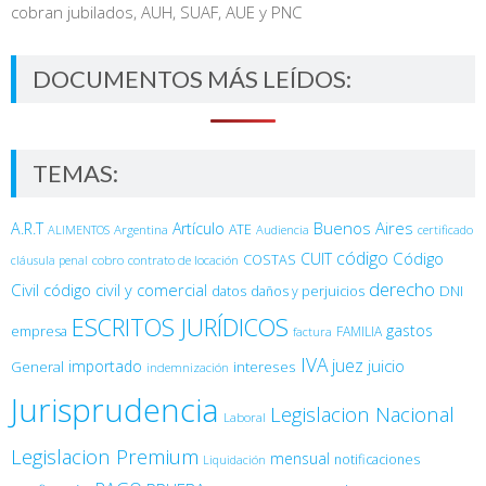
cobran jubilados, AUH, SUAF, AUE y PNC
DOCUMENTOS MÁS LEÍDOS:
TEMAS:
Buenos Aires
A.R.T
Artículo
Argentina
ATE
ALIMENTOS
Audiencia
certificado
código
Código
CUIT
COSTAS
cobro
contrato de locación
cláusula penal
derecho
Civil
código civil y comercial
DNI
datos
daños y perjuicios
ESCRITOS JURÍDICOS
gastos
empresa
FAMILIA
factura
IVA
juez
juicio
importado
General
intereses
indemnización
Jurisprudencia
Legislacion Nacional
Laboral
Legislacion Premium
mensual
notificaciones
Liquidación