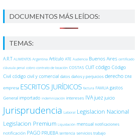
DOCUMENTOS MÁS LEÍDOS:
TEMAS:
Buenos Aires
A.R.T
Artículo
Argentina
ATE
ALIMENTOS
Audiencia
certificado
código
Código
CUIT
COSTAS
cobro
contrato de locación
cláusula penal
derecho
Civil
código civil y comercial
DNI
datos
daños y perjuicios
ESCRITOS JURÍDICOS
gastos
empresa
FAMILIA
factura
IVA
juez
juicio
importado
General
intereses
indemnización
Jurisprudencia
Legislacion Nacional
Laboral
Legislacion Premium
mensual
notificaciones
Liquidación
PAGO
PRUEBA
notificación
sentencia
servicios
trabajo