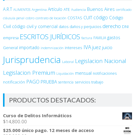
Buenos Aires
A.R.T
Artículo
Argentina
ATE
ALIMENTOS
Audiencia
certificado
código
Código
CUIT
COSTAS
cobro
contrato de locación
cláusula penal
derecho
Civil
código civil y comercial
DNI
datos
daños y perjuicios
ESCRITOS JURÍDICOS
gastos
empresa
FAMILIA
factura
IVA
juez
juicio
importado
General
intereses
indemnización
Jurisprudencia
Legislacion Nacional
Laboral
Legislacion Premium
mensual
notificaciones
Liquidación
PAGO
PRUEBA
notificación
sentencia
servicios
trabajo
PRODUCTOS DESTACADOS:
Curso de Delitos Informáticos
$
14,800.00
$25.000 único pago. 12 meses de acceso