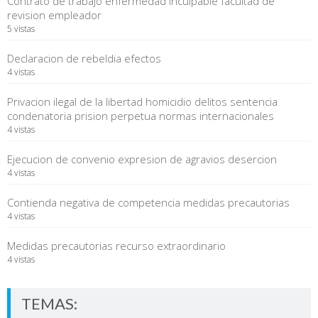
Contrato de trabajo enfermedad inculpable facultad de
revision empleador
5 vistas
Declaracion de rebeldia efectos
4 vistas
Privacion ilegal de la libertad homicidio delitos sentencia
condenatoria prision perpetua normas internacionales
4 vistas
Ejecucion de convenio expresion de agravios desercion
4 vistas
Contienda negativa de competencia medidas precautorias
4 vistas
Medidas precautorias recurso extraordinario
4 vistas
TEMAS: