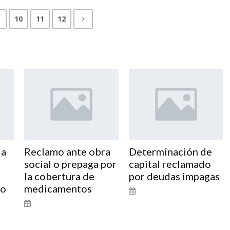
10
11
12
da
Reclamo ante obra
Determinación de
social o prepaga por
capital reclamado
o
la cobertura de
por deudas impagas
jo
medicamentos