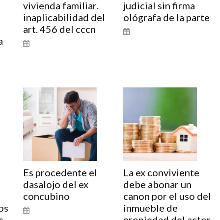
vivienda familiar.
judicial sin firma
inaplicabilidad del
ológrafa de la parte
art. 456 del cccn
a
o
Es procedente el
La ex conviviente
dasalojo del ex
debe abonar un
concubino
canon por el uso del
os
inmueble de
s
propiedad del actor