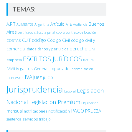
TEMAS:
Buenos
A.R.T
Artículo
Argentina
ATE
ALIMENTOS
Audiencia
Aires
certificado
cobro
contrato de locación
cláusula penal
código
Código Civil
código civil y
CUIT
COSTAS
derecho
comercial
DNI
datos
daños y perjuicios
ESCRITOS JURÍDICOS
empresa
factura
gastos
importado
General
FAMILIA
indemnización
IVA
juez
juicio
intereses
Jurisprudencia
Legislacion
Laboral
Nacional
Legislacion Premium
Liquidación
PAGO
PRUEBA
mensual
notificación
notificaciones
sentencia
servicios
trabajo