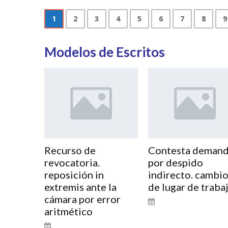
1
2
3
4
5
6
7
8
9
Modelos de Escritos
Recurso de
Contesta deman
revocatoria.
por despido
reposición in
indirecto. cambi
extremis ante la
de lugar de traba
cámara por error
aritmético