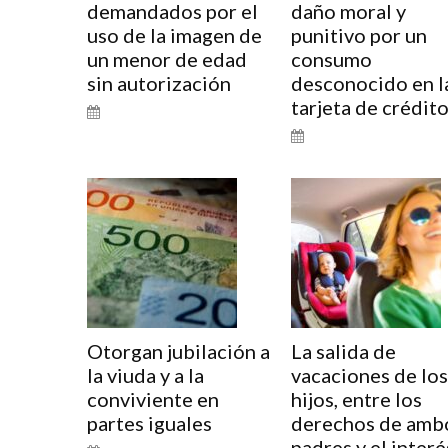
demandados por el
daño moral y
uso de la imagen de
punitivo por un
un menor de edad
consumo
sin autorización
desconocido en l
tarjeta de crédit
Otorgan jubilación a
La salida de
la viuda y a la
vacaciones de los
conviviente en
hijos, entre los
partes iguales
derechos de amb
padres y el interé