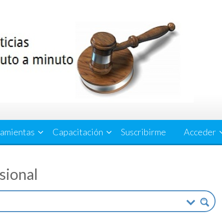
amientas
Capacitación
Suscribirme
Acceder
esional