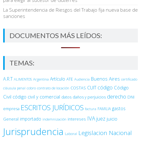
La Superintendencia de Riesgos del Trabajo fija nueva base de
sanciones
DOCUMENTOS MÁS LEÍDOS:
TEMAS:
Buenos Aires
A.R.T
Artículo
Argentina
ATE
ALIMENTOS
Audiencia
certificado
código
Código
CUIT
COSTAS
cobro
contrato de locación
cláusula penal
derecho
Civil
código civil y comercial
DNI
datos
daños y perjuicios
ESCRITOS JURÍDICOS
gastos
empresa
FAMILIA
factura
IVA
juez
juicio
importado
General
intereses
indemnización
Jurisprudencia
Legislacion Nacional
Laboral