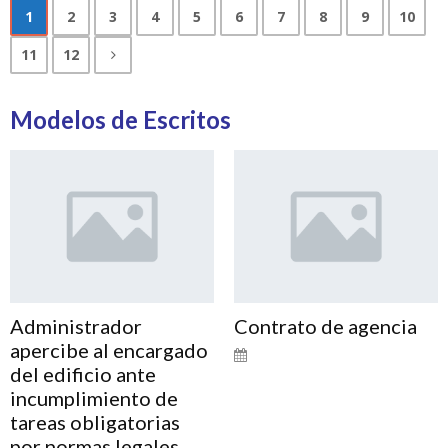
1
2
3
4
5
6
7
8
9
10
11
12
Modelos de Escritos
Administrador
Contrato de agencia
apercibe al encargado
del edificio ante
incumplimiento de
tareas obligatorias
por normas legales