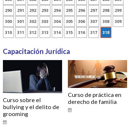
290
291
292
293
294
295
296
297
298
299
300
301
302
303
304
305
306
307
308
309
310
311
312
313
314
315
316
317
318
Capacitación Jurídica
Curso de práctica en
Curso sobre el
derecho de familia
bullying y el delito de
grooming