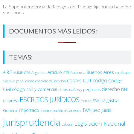
La Superintendencia de Riesgos del Trabajo fija nueva base de
sanciones
DOCUMENTOS MÁS LEÍDOS:
TEMAS:
Buenos Aires
A.R.T
Artículo
Argentina
ATE
ALIMENTOS
Audiencia
certificado
código
Código
CUIT
COSTAS
cobro
contrato de locación
cláusula penal
derecho
Civil
código civil y comercial
DNI
datos
daños y perjuicios
ESCRITOS JURÍDICOS
gastos
empresa
FAMILIA
factura
IVA
juez
juicio
importado
General
intereses
indemnización
Jurisprudencia
Legislacion Nacional
Laboral