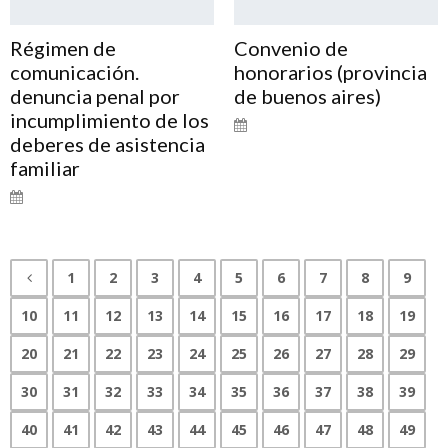
Régimen de
Convenio de
comunicación.
honorarios (provincia
denuncia penal por
de buenos aires)
incumplimiento de los
deberes de asistencia
familiar
1
2
3
4
5
6
7
8
9
10
11
12
13
14
15
16
17
18
19
20
21
22
23
24
25
26
27
28
29
30
31
32
33
34
35
36
37
38
39
40
41
42
43
44
45
46
47
48
49