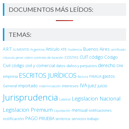
DOCUMENTOS MÁS LEÍDOS:
TEMAS:
Buenos Aires
A.R.T
Artículo
Argentina
ATE
ALIMENTOS
Audiencia
certificado
código
Código
CUIT
COSTAS
cobro
contrato de locación
cláusula penal
derecho
Civil
código civil y comercial
DNI
datos
daños y perjuicios
ESCRITOS JURÍDICOS
gastos
empresa
FAMILIA
factura
IVA
juez
juicio
importado
General
intereses
indemnización
Jurisprudencia
Legislacion Nacional
Laboral
Legislacion Premium
mensual
notificaciones
Liquidación
PAGO
PRUEBA
notificación
sentencia
servicios
trabajo