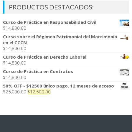
PRODUCTOS DESTACADOS:
Curso de Práctica en Responsabilidad Civil
$
14,800.00
Curso sobre el Régimen Patrimonial del Matrimonio
en el CCCN
$
14,800.00
Curso de Práctica en Derecho Laboral
$
14,800.00
Curso de Práctica en Contratos
$
14,800.00
50% OFF - $12500 único pago. 12 meses de acceso
El
El
$
25,000.00
$
12,500.00
precio
precio
original
actual
era:
es:
$25,000.00.
$12,500.00.