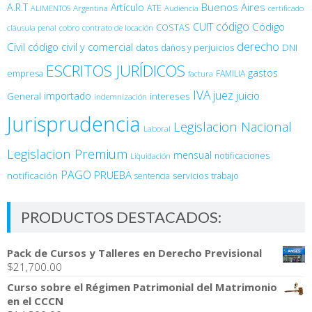
Buenos Aires
A.R.T
Artículo
Argentina
ATE
ALIMENTOS
Audiencia
certificado
código
Código
CUIT
COSTAS
cobro
contrato de locación
cláusula penal
derecho
Civil
código civil y comercial
DNI
datos
daños y perjuicios
ESCRITOS JURÍDICOS
gastos
empresa
FAMILIA
factura
IVA
juez
juicio
importado
General
intereses
indemnización
Jurisprudencia
Legislacion Nacional
Laboral
Legislacion Premium
mensual
notificaciones
Liquidación
PAGO
PRUEBA
notificación
sentencia
servicios
trabajo
PRODUCTOS DESTACADOS:
Pack de Cursos y Talleres en Derecho Previsional
$
21,700.00
Curso sobre el Régimen Patrimonial del Matrimonio
en el CCCN