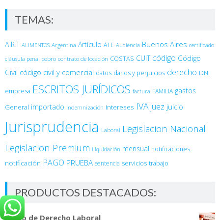
TEMAS:
Buenos Aires
A.R.T
Artículo
Argentina
ATE
ALIMENTOS
Audiencia
certificado
código
Código
CUIT
COSTAS
cobro
contrato de locación
cláusula penal
derecho
Civil
código civil y comercial
DNI
datos
daños y perjuicios
ESCRITOS JURÍDICOS
gastos
empresa
FAMILIA
factura
IVA
juez
juicio
importado
General
intereses
indemnización
Jurisprudencia
Legislacion Nacional
Laboral
Legislacion Premium
mensual
notificaciones
Liquidación
PAGO
PRUEBA
notificación
sentencia
servicios
trabajo
PRODUCTOS DESTACADOS:
Curso de Derecho Laboral