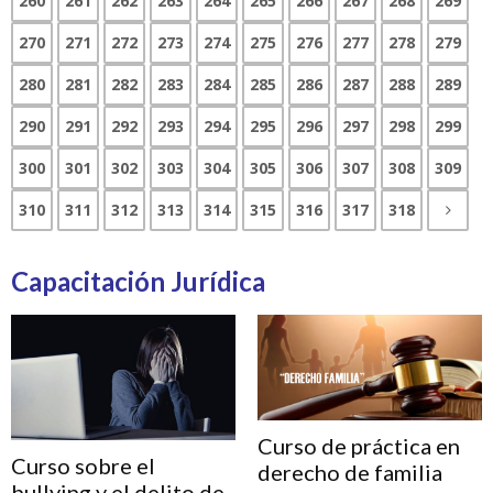
260
261
262
263
264
265
266
267
268
269
270
271
272
273
274
275
276
277
278
279
280
281
282
283
284
285
286
287
288
289
290
291
292
293
294
295
296
297
298
299
300
301
302
303
304
305
306
307
308
309
310
311
312
313
314
315
316
317
318
Capacitación Jurídica
Curso de práctica en
Curso sobre el
derecho de familia
bullying y el delito de