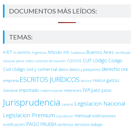
DOCUMENTOS MÁS LEÍDOS:
TEMAS:
Buenos Aires
A.R.T
Artículo
Argentina
ATE
ALIMENTOS
Audiencia
certificado
código
Código
CUIT
COSTAS
cobro
contrato de locación
cláusula penal
derecho
Civil
código civil y comercial
DNI
datos
daños y perjuicios
ESCRITOS JURÍDICOS
gastos
empresa
FAMILIA
factura
IVA
juez
juicio
importado
General
intereses
indemnización
Jurisprudencia
Legislacion Nacional
Laboral
Legislacion Premium
mensual
notificaciones
Liquidación
PAGO
PRUEBA
notificación
sentencia
servicios
trabajo