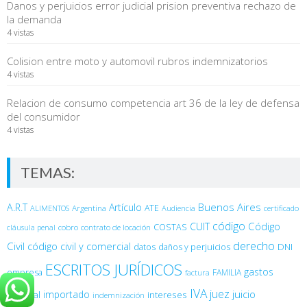
Danos y perjuicios error judicial prision preventiva rechazo de
la demanda
4 vistas
Colision entre moto y automovil rubros indemnizatorios
4 vistas
Relacion de consumo competencia art 36 de la ley de defensa
del consumidor
4 vistas
TEMAS:
Buenos Aires
A.R.T
Artículo
Argentina
ATE
ALIMENTOS
Audiencia
certificado
código
Código
CUIT
COSTAS
cobro
contrato de locación
cláusula penal
derecho
Civil
código civil y comercial
DNI
datos
daños y perjuicios
ESCRITOS JURÍDICOS
gastos
empresa
FAMILIA
factura
IVA
juez
juicio
importado
General
intereses
indemnización