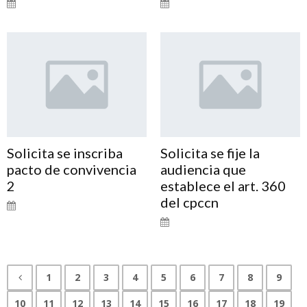
Solicita se inscriba
Solicita se fije la
pacto de convivencia
audiencia que
2
establece el art. 360
del cpccn
1
2
3
4
5
6
7
8
9
10
11
12
13
14
15
16
17
18
19