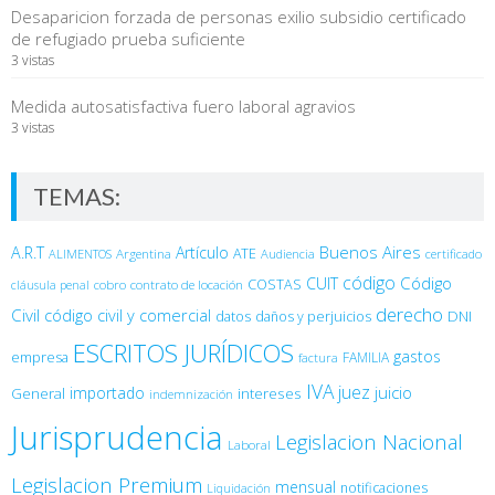
Desaparicion forzada de personas exilio subsidio certificado
de refugiado prueba suficiente
3 vistas
Medida autosatisfactiva fuero laboral agravios
3 vistas
TEMAS:
Buenos Aires
A.R.T
Artículo
Argentina
ATE
ALIMENTOS
Audiencia
certificado
código
Código
CUIT
COSTAS
cobro
contrato de locación
cláusula penal
derecho
Civil
código civil y comercial
DNI
datos
daños y perjuicios
ESCRITOS JURÍDICOS
gastos
empresa
FAMILIA
factura
IVA
juez
juicio
importado
General
intereses
indemnización
Jurisprudencia
Legislacion Nacional
Laboral
Legislacion Premium
mensual
notificaciones
Liquidación