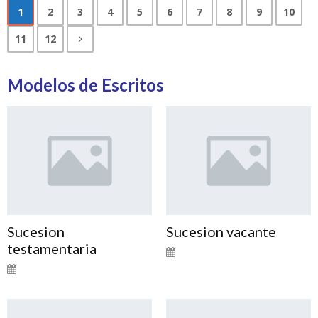
1
2
3
4
5
6
7
8
9
10
11
12
Modelos de Escritos
Sucesion
Sucesion vacante
testamentaria