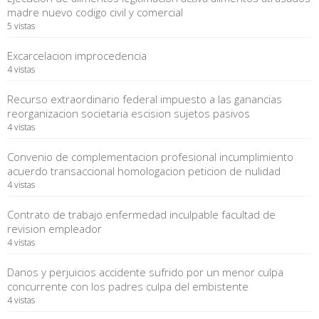
madre nuevo codigo civil y comercial
5 vistas
Excarcelacion improcedencia
4 vistas
Recurso extraordinario federal impuesto a las ganancias
reorganizacion societaria escision sujetos pasivos
4 vistas
Convenio de complementacion profesional incumplimiento
acuerdo transaccional homologacion peticion de nulidad
4 vistas
Contrato de trabajo enfermedad inculpable facultad de
revision empleador
4 vistas
Danos y perjuicios accidente sufrido por un menor culpa
concurrente con los padres culpa del embistente
4 vistas