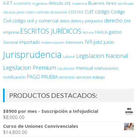
Buenos Aires
A.R.T
Artículo
Argentina
ATE
ALIMENTOS
Audiencia
certificado
código
Código
CUIT
COSTAS
cobro
contrato de locación
cláusula penal
derecho
Civil
código civil y comercial
DNI
datos
daños y perjuicios
ESCRITOS JURÍDICOS
gastos
empresa
FAMILIA
factura
IVA
juez
juicio
importado
General
intereses
indemnización
Jurisprudencia
Legislacion Nacional
Laboral
Legislacion Premium
mensual
notificaciones
Liquidación
PAGO
PRUEBA
notificación
sentencia
servicios
trabajo
PRODUCTOS DESTACADOS:
$8900 por mes - Suscripción a Infojudicial
$
8,900.00
Curso de Uniones Convivenciales
$
14,800.00