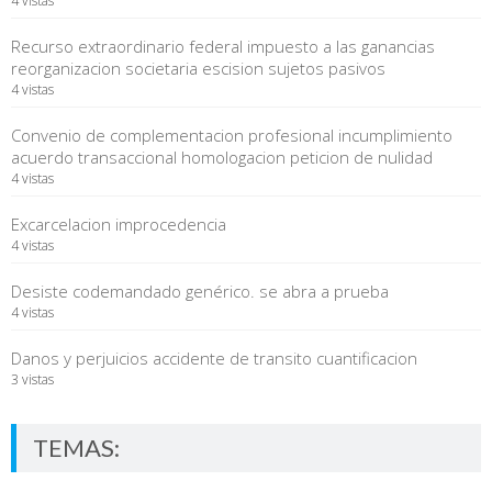
4 vistas
Recurso extraordinario federal impuesto a las ganancias
reorganizacion societaria escision sujetos pasivos
4 vistas
Convenio de complementacion profesional incumplimiento
acuerdo transaccional homologacion peticion de nulidad
4 vistas
Excarcelacion improcedencia
4 vistas
Desiste codemandado genérico. se abra a prueba
4 vistas
Danos y perjuicios accidente de transito cuantificacion
3 vistas
TEMAS: