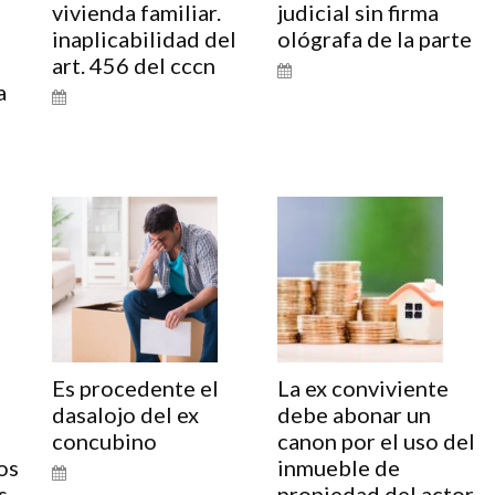
vivienda familiar.
judicial sin firma
inaplicabilidad del
ológrafa de la parte
art. 456 del cccn
a
o
Es procedente el
La ex conviviente
dasalojo del ex
debe abonar un
concubino
canon por el uso del
os
inmueble de
s
propiedad del actor