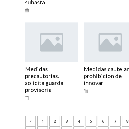
subasta
Medidas
Medidas cautela
precautorias.
prohibicion de
solicita guarda
innovar
provisoria
1
2
3
4
5
6
7
8