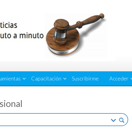
amientas
Capacitación
Suscribirme
Acceder
esional