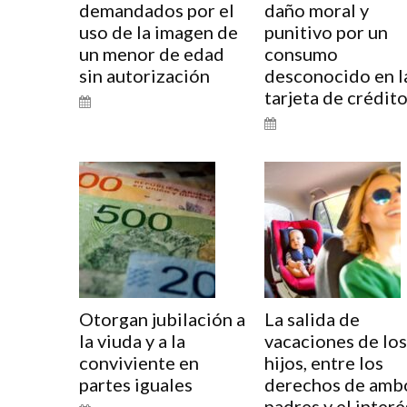
demandados por el
daño moral y
uso de la imagen de
punitivo por un
un menor de edad
consumo
sin autorización
desconocido en l
tarjeta de crédit
Otorgan jubilación a
La salida de
la viuda y a la
vacaciones de los
conviviente en
hijos, entre los
partes iguales
derechos de amb
padres y el interé