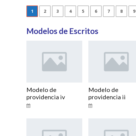
1
2
3
4
5
6
7
8
9
Modelos de Escritos
Modelo de
Modelo de
providencia iv
providencia ii