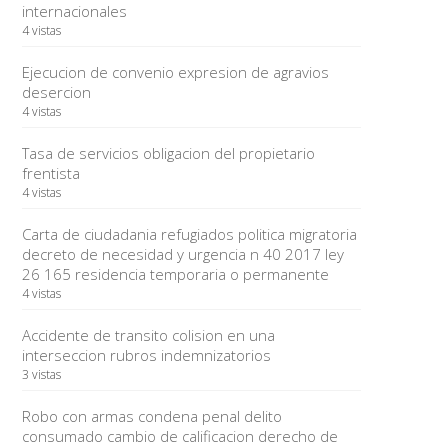
internacionales
4 vistas
Ejecucion de convenio expresion de agravios
desercion
4 vistas
Tasa de servicios obligacion del propietario
frentista
4 vistas
Carta de ciudadania refugiados politica migratoria
decreto de necesidad y urgencia n 40 2017 ley
26 165 residencia temporaria o permanente
4 vistas
Accidente de transito colision en una
interseccion rubros indemnizatorios
3 vistas
Robo con armas condena penal delito
consumado cambio de calificacion derecho de