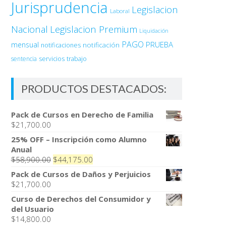
Jurisprudencia
Legislacion
Laboral
Nacional
Legislacion Premium
Liquidación
PAGO
PRUEBA
mensual
notificación
notificaciones
sentencia
servicios
trabajo
PRODUCTOS DESTACADOS:
Pack de Cursos en Derecho de Familia
$
21,700.00
25% OFF – Inscripción como Alumno
Anual
El
El
$
58,900.00
$
44,175.00
precio
precio
Pack de Cursos de Daños y Perjuicios
original
actual
$
21,700.00
era:
es:
Curso de Derechos del Consumidor y
$58,900.00.
$44,175.00.
del Usuario
$
14,800.00