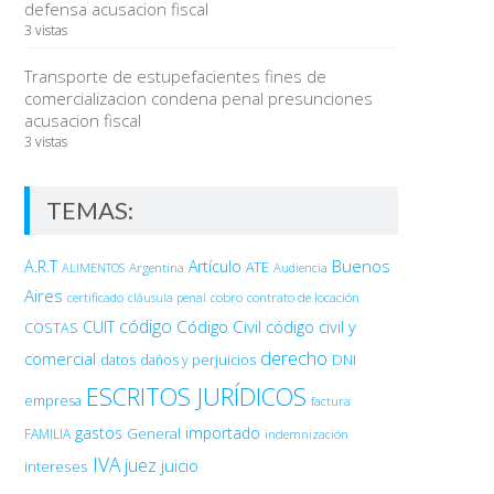
defensa acusacion fiscal
3 vistas
Transporte de estupefacientes fines de
comercializacion condena penal presunciones
acusacion fiscal
3 vistas
TEMAS:
Buenos
A.R.T
Artículo
Argentina
ATE
ALIMENTOS
Audiencia
Aires
certificado
cobro
contrato de locación
cláusula penal
código
Código Civil
código civil y
CUIT
COSTAS
derecho
comercial
DNI
datos
daños y perjuicios
ESCRITOS JURÍDICOS
empresa
factura
gastos
importado
General
FAMILIA
indemnización
IVA
juez
juicio
intereses