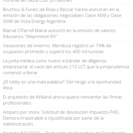
Bruchou & Funes de Rioja y Beccar Varela asesoran en la
emisión de las obligaciones negociables Clase XXXII y Clase
XXXIII de Vista Energy Argentina
Marval O’Farrell Mairal asesoró en la emisión de valores
fiduciarios “Waynimóvil XIV”
Vacaciones de Invierno: Mendoza registró un 74% de
ocupación promedio y superó los 400 mil turistas
La junta médica como nuevo estándar de diligencia
empresarial: el vacío del artículo 210 LCT que la jurisprudencia
comenzó a llenar
¿El lobby es una mala palabra?: Del riesgo a la oportunidad
ética
El arquitecto de Kirkland ahora quiere reinventar las firmas
profesionales
Amparo por mora. Solicitud de devolución Impuesto PAIS.
Demora irrazonable e injustificada por parte de la
Administración.
Decreto 566/2026 – Reducción de Derechos de Exportación