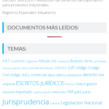
para productos industriales
Registros Especiales Aduaneros
DOCUMENTOS MÁS LEÍDOS:
TEMAS:
Buenos Aires
A.R.T
Artículo
Argentina
ATE
ALIMENTOS
Audiencia
certificado
código
Código
CUIT
COSTAS
cobro
contrato de locación
cláusula penal
derecho
Civil
código civil y comercial
DNI
datos
daños y perjuicios
ESCRITOS JURÍDICOS
gastos
empresa
FAMILIA
factura
IVA
juez
juicio
importado
General
intereses
indemnización
Jurisprudencia
Legislacion Nacional
Laboral