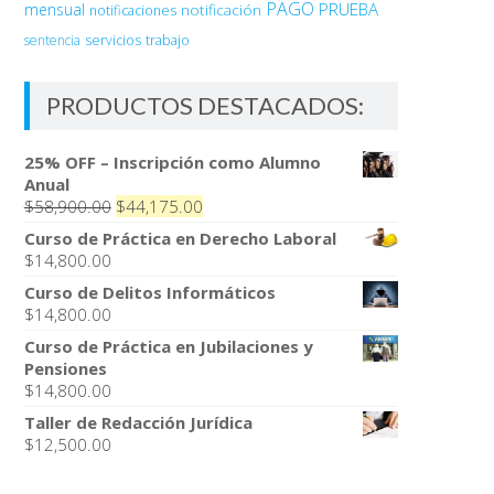
PAGO
PRUEBA
mensual
notificación
notificaciones
sentencia
servicios
trabajo
PRODUCTOS DESTACADOS:
25% OFF – Inscripción como Alumno
Anual
El
El
$
58,900.00
$
44,175.00
precio
precio
Curso de Práctica en Derecho Laboral
original
actual
$
14,800.00
era:
es:
Curso de Delitos Informáticos
$58,900.00.
$44,175.00.
$
14,800.00
Curso de Práctica en Jubilaciones y
Pensiones
$
14,800.00
Taller de Redacción Jurídica
$
12,500.00