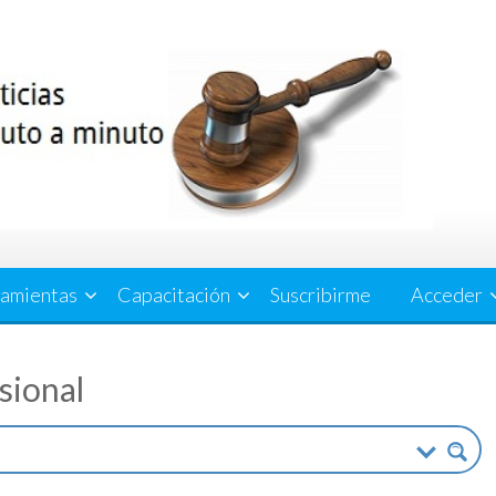
amientas
Capacitación
Suscribirme
Acceder
esional