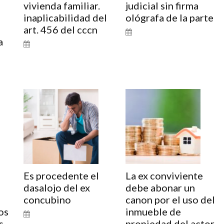
vivienda familiar.
judicial sin firma
inaplicabilidad del
ológrafa de la parte
art. 456 del cccn
a
o
Es procedente el
La ex conviviente
dasalojo del ex
debe abonar un
concubino
canon por el uso del
os
inmueble de
s
propiedad del actor