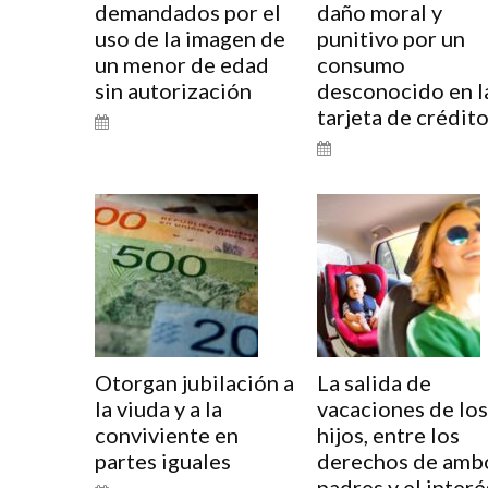
demandados por el
daño moral y
uso de la imagen de
punitivo por un
un menor de edad
consumo
sin autorización
desconocido en l
tarjeta de crédit
Otorgan jubilación a
La salida de
la viuda y a la
vacaciones de los
conviviente en
hijos, entre los
partes iguales
derechos de amb
padres y el interé