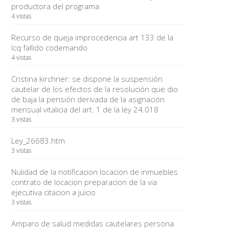
productora del programa
4 vistas
Recurso de queja improcedencia art 133 de la
lcq fallido codemando
4 vistas
Cristina kirchner: se dispone la suspensión
cautelar de los efectos de la resolución que dio
de baja la pensión derivada de la asignación
mensual vitalicia del art. 1 de la ley 24.018
3 vistas
Ley_26683.htm
3 vistas
Nulidad de la notificacion locacion de inmuebles
contrato de locacion preparacion de la via
ejecutiva citacion a juicio
3 vistas
Amparo de salud medidas cautelares persona