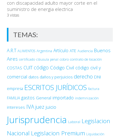
con discapacidad adulto mayor corte en el
suministro de energia electrica
3 vistas
TEMAS:
Buenos
A.R.T
Artículo
Argentina
ATE
ALIMENTOS
Audiencia
Aires
certificado
cobro
contrato de locación
cláusula penal
código
Código Civil
código civil y
CUIT
COSTAS
derecho
comercial
DNI
datos
daños y perjuicios
ESCRITOS JURÍDICOS
empresa
factura
gastos
importado
General
FAMILIA
indemnización
IVA
juez
juicio
intereses
Jurisprudencia
Legislacion
Laboral
Nacional
Legislacion Premium
Liquidación