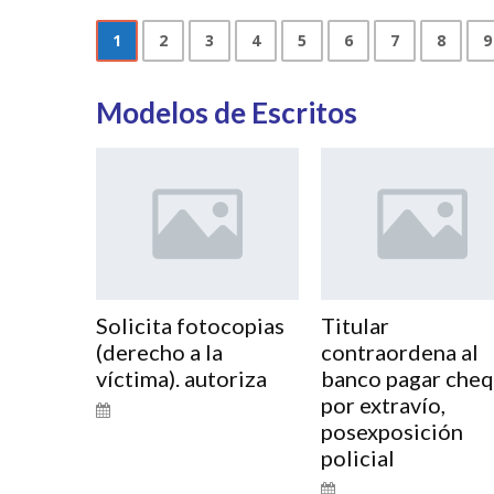
1
2
3
4
5
6
7
8
9
Modelos de Escritos
Solicita fotocopias
Titular
(derecho a la
contraordena al
víctima). autoriza
banco pagar che
por extravío,
posexposición
policial