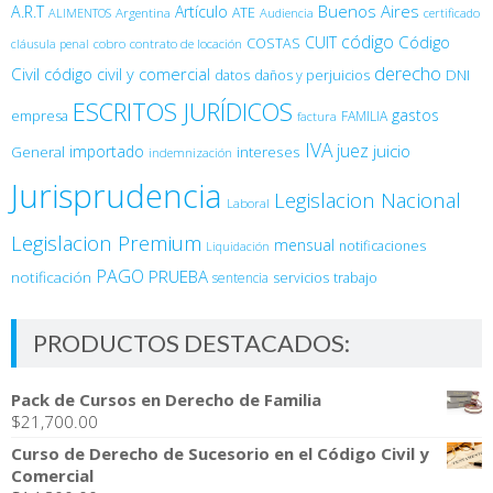
Buenos Aires
A.R.T
Artículo
Argentina
ATE
ALIMENTOS
Audiencia
certificado
código
Código
CUIT
COSTAS
cobro
contrato de locación
cláusula penal
derecho
Civil
código civil y comercial
DNI
datos
daños y perjuicios
ESCRITOS JURÍDICOS
gastos
empresa
FAMILIA
factura
IVA
juez
juicio
importado
General
intereses
indemnización
Jurisprudencia
Legislacion Nacional
Laboral
Legislacion Premium
mensual
notificaciones
Liquidación
PAGO
PRUEBA
notificación
sentencia
servicios
trabajo
PRODUCTOS DESTACADOS:
Pack de Cursos en Derecho de Familia
$
21,700.00
Curso de Derecho de Sucesorio en el Código Civil y
Comercial