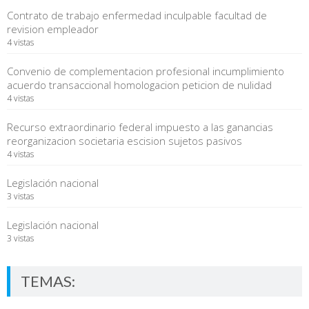
Contrato de trabajo enfermedad inculpable facultad de
revision empleador
4 vistas
Convenio de complementacion profesional incumplimiento
acuerdo transaccional homologacion peticion de nulidad
4 vistas
Recurso extraordinario federal impuesto a las ganancias
reorganizacion societaria escision sujetos pasivos
4 vistas
Legislación nacional
3 vistas
Legislación nacional
3 vistas
TEMAS: